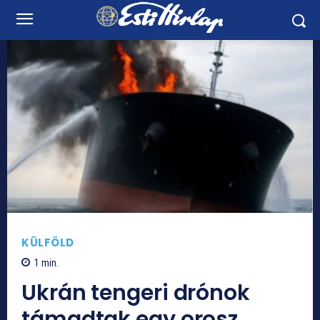
KÜLFÖLD
1
min.
Ukrán tengeri drónok
támadtak egy orosz