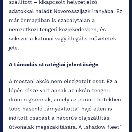
szállított – kikapcsolt helyzetjelző
adatokkal haladt Novorosszijszk irányába. Ez
már önmagában is szabálytalan a
nemzetközi tengeri közlekedésben, és
sokszor a katonai vagy illegális műveletek
jele.
A támadás stratégiai jelentősége
A mostani akció nem elszigetelt eset. Ez a
lépés része volt annak az ukrán tengeri
drónprogramnak, amely az elmúlt hetekben
több hasonló „árnyékflotta” hajó ellen is
indított csapást a háborús olajszállítási
útvonalak megszakítására. A „shadow fleet”