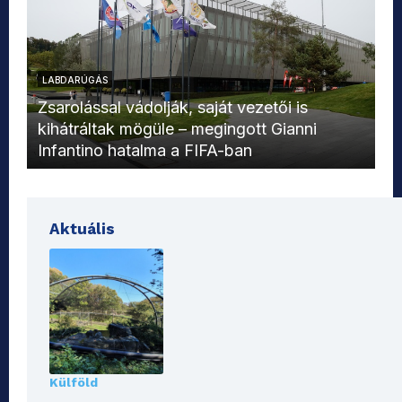
LABDARÚGÁS
L
Zsarolással vádolják, saját vezetői is
kihátráltak mögüle – megingott Gianni
Mo
Infantino hatalma a FIFA-ban
el
Aktuális
Külföld