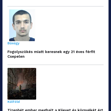
Bűnügy
Fogolyszökés miatt keresnek egy 21 éves férfit
Csepelen
Külföld
Tizenhét ember meghalt a Kijevet és környékét ért