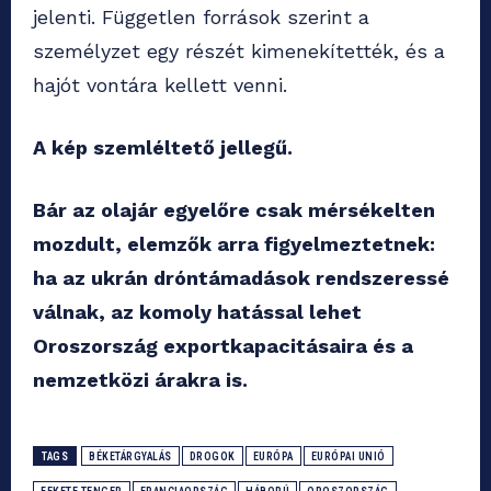
jelenti. Független források szerint a
személyzet egy részét kimenekítették, és a
hajót vontára kellett venni.
A kép szemléltető jellegű.
Bár az olajár egyelőre csak mérsékelten
mozdult, elemzők arra figyelmeztetnek:
ha az ukrán dróntámadások rendszeressé
válnak, az komoly hatással lehet
Oroszország exportkapacitásaira és a
nemzetközi árakra is.
TAGS
BÉKETÁRGYALÁS
DROGOK
EURÓPA
EURÓPAI UNIÓ