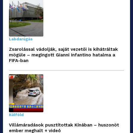
Labdarúgás
Zsarolással vádolják, saját vezetői is kihátráltak
mögüle – megingott Gianni Infantino hatalma a
FIFA-ban
Külföld
Villámáradások pusztítottak Kínában – huszonöt
ember meghalt + videó