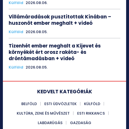
Külföld
2026.08.06.
Villámáradások pusztítottak Kínában –
huszonöt ember meghalt + videó
Külföld
2026.08.05.
Tizenhét ember meghalt a Kijevet és
környékét ért orosz rakéta- és
dróntámadásban + videó
Külföld
2026.08.05.
KEDVELT KATEGÓRIÁK
BELFÖLD
ESTI ÜDVÖZLETEK
KÜLFÖLD
KULTÚRA, ZENE ÉS MŰVÉSZET
ESTI RIKKANCS
LABDARÚGÁS
GAZDASÁG