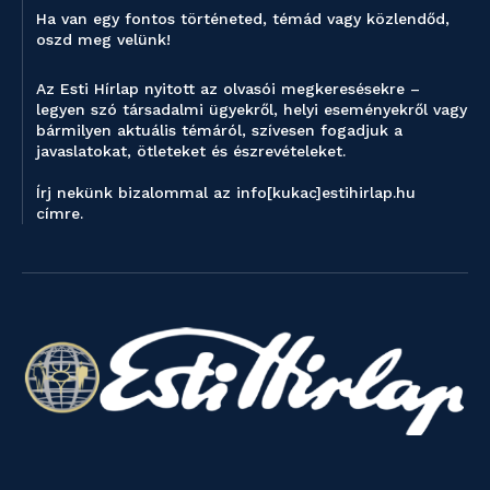
Ha van egy fontos történeted, témád vagy közlendőd,
oszd meg velünk!
Az Esti Hírlap nyitott az olvasói megkeresésekre –
legyen szó társadalmi ügyekről, helyi eseményekről vagy
bármilyen aktuális témáról, szívesen fogadjuk a
javaslatokat, ötleteket és észrevételeket.
Írj nekünk bizalommal az info[kukac]estihirlap.hu
címre.