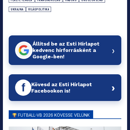
FEKETE TENGER
FRANCIAORSZÁG
HÁBORÚ
OROSZORSZÁG
UKRAJNA
VILÁGPOLITIKA
Állítsd be az Esti Hírlapot
›
kedvenc hírforrásként a
Google-ben!
Kövesd az Esti Hírlapot
f
›
Facebookon is!
FUTBALL-VB 2026 KÖVESSE VELÜNK