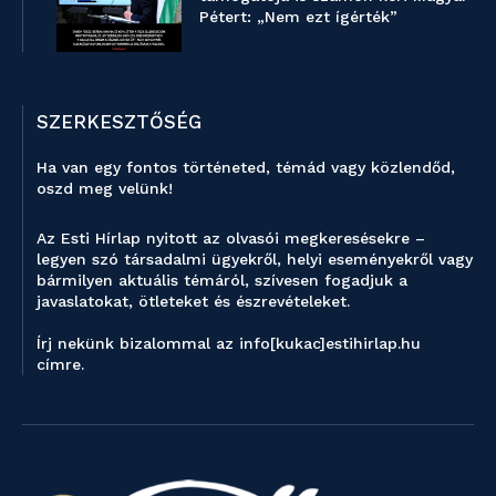
Pétert: „Nem ezt ígérték”
SZERKESZTŐSÉG
Ha van egy fontos történeted, témád vagy közlendőd,
oszd meg velünk!
Az Esti Hírlap nyitott az olvasói megkeresésekre –
legyen szó társadalmi ügyekről, helyi eseményekről vagy
bármilyen aktuális témáról, szívesen fogadjuk a
javaslatokat, ötleteket és észrevételeket.
Írj nekünk bizalommal az info[kukac]estihirlap.hu
címre.