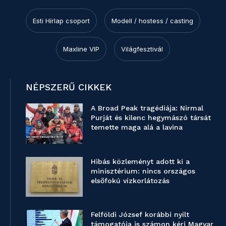
Esti Hírlap csoport
Modell / hostess / casting
Maxline VIP
Világfesztivál
NÉPSZERŰ CIKKEK
A Broad Peak tragédiája: Nirmal
Purját és kilenc hegymászó társát
temette maga alá a lavina
Hibás közleményt adott ki a
minisztérium: nincs országos
elsőfokú vízkorlátozás
Felföldi József korábbi nyílt
támogatója is számon kéri Magyar