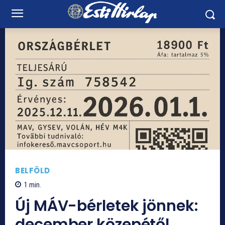
BELFÖLD
1
min.
Új MÁV-bérletek jönnek:
december közepétől