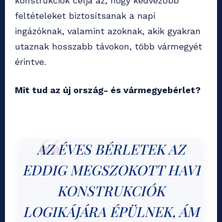
konstrukciók célja az, hogy kedvezőbb
feltételeket biztosítsanak a napi
ingázóknak, valamint azoknak, akik gyakran
utaznak hosszabb távokon, több vármegyét
érintve.
Mit tud az új ország- és vármegyebérlet?
AZ ÉVES BÉRLETEK AZ
EDDIG MEGSZOKOTT HAVI
KONSTRUKCIÓK
LOGIKÁJÁRA ÉPÜLNEK, ÁM