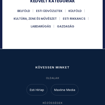
KEDVELT KATEGÓRIÁK
BELFÖLD
ESTI ÜDVÖZLETEK
KÜLFÖLD
KULTÚRA, ZENE ÉS MŰVÉSZET
ESTI RIKKANCS
LABDARÚGÁS
GAZDASÁG
KÖVESSEN MINKET
OLDALAK
Esti Hírlap
Maxline Media
KÖZÖSSÉGEK