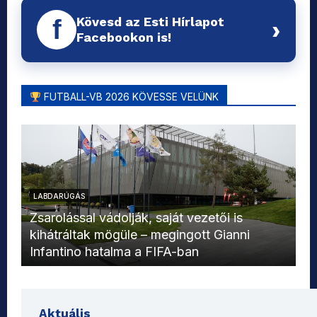
Kövesd az Esti Hírlapot
f
›
Facebookon is!
FUTBALL-VB 2026 KÖVESSE VELÜNK
LABDARÚGÁS
L
Zsarolással vádolják, saját vezetői is
kihátráltak mögüle – megingott Gianni
Mo
Infantino hatalma a FIFA-ban
el
Aktuális