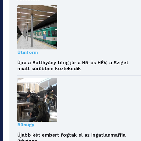
Útinform
Újra a Batthyány térig jár a H5-ös HÉV, a Sziget
miatt sűrűbben közlekedik
Bűnügy
Újabb két embert fogtak el az ingatlanmaffia
ügyében