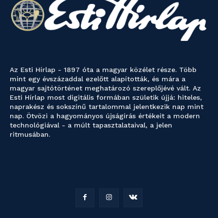
Az Esti Hírlap - 1897 óta a magyar közélet része. Több
mint egy évszázaddal ezelőtt alapították, és mára a
magyar sajtótörténet meghatározó szereplőjévé vált. Az
Esti Hírlap most digitális formában születik újjá: hiteles,
naprakész és sokszínű tartalommal jelentkezik nap mint
nap. Ötvözi a hagyományos újságírás értékeit a modern
technológiával - a múlt tapasztalataival, a jelen
ritmusában.