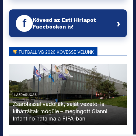
Kövesd az Esti Hírlapot
f
›
Facebookon is!
FUTBALL-VB 2026 KÖVESSE VELÜNK
LABDARÚGÁS
L
Zsarolással vádolják, saját vezetői is
kihátráltak mögüle – megingott Gianni
Mo
Infantino hatalma a FIFA-ban
el