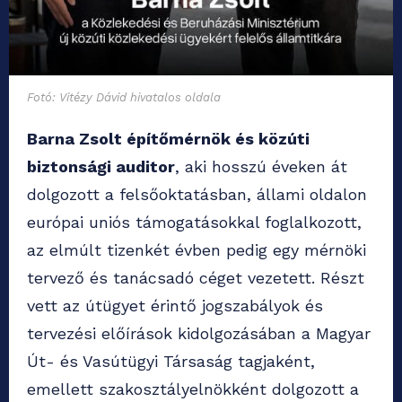
Fotó: Vitézy Dávid hivatalos oldala
Barna Zsolt építőmérnök és közúti
biztonsági auditor
, aki hosszú éveken át
dolgozott a felsőoktatásban, állami oldalon
európai uniós támogatásokkal foglalkozott,
az elmúlt tizenkét évben pedig egy mérnöki
tervező és tanácsadó céget vezetett. Részt
vett az útügyet érintő jogszabályok és
tervezési előírások kidolgozásában a Magyar
Út- és Vasútügyi Társaság tagjaként,
emellett szakosztályelnökként dolgozott a