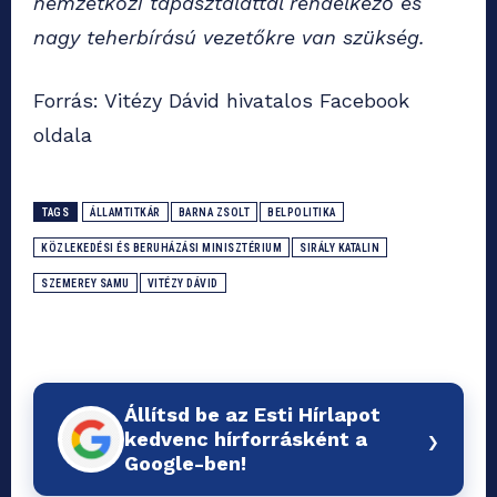
nemzetközi tapasztalattal rendelkező és
nagy teherbírású vezetőkre van szükség.
Forrás: Vitézy Dávid hivatalos Facebook
oldala
TAGS
ÁLLAMTITKÁR
BARNA ZSOLT
BELPOLITIKA
KÖZLEKEDÉSI ÉS BERUHÁZÁSI MINISZTÉRIUM
SIRÁLY KATALIN
SZEMEREY SAMU
VITÉZY DÁVID
Állítsd be az Esti Hírlapot
›
kedvenc hírforrásként a
Google-ben!