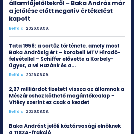
államfőjelöltekről – Baka András már
a jelölése előtt negatív értékelést
kapott
Belföld
2026.08.09.
Tata 1956: a sortűz története, amely most
Baka Andrásig ért – korabeli MTV Híradó-
felvétellel – Schiffer elővette a Korbely-
ügyet, a Mi Hazánk és a...
Belföld
2026.08.09.
2,27 milliárdot fizetett vissza az államnak a
Mészároshoz köthető magántőkealap –
Vitézy szerint ez csak a kezdet
Belföld
2026.08.08.
Baka Andrást jelöli köztársasági elnöknek
a TISZA-frakció