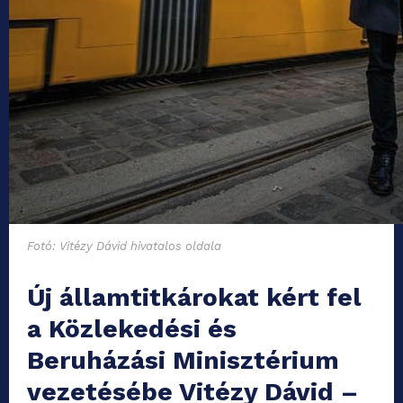
Fotó: Vitézy Dávid hivatalos oldala
Új államtitkárokat kért fel
a Közlekedési és
Beruházási Minisztérium
vezetésébe Vitézy Dávid –