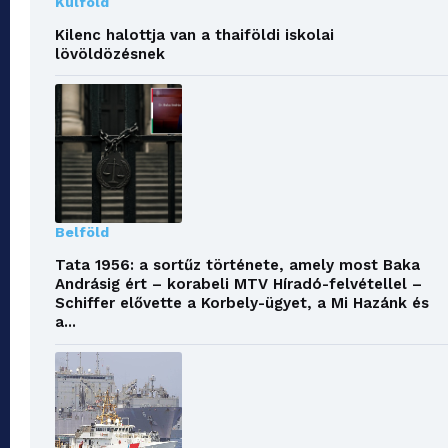
Külföld
Kilenc halottja van a thaiföldi iskolai
lövöldözésnek
Belföld
Tata 1956: a sortűz története, amely most Baka
Andrásig ért – korabeli MTV Híradó-felvétellel –
Schiffer elővette a Korbely-ügyet, a Mi Hazánk és
a...