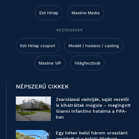
Esti Hírlap
Maxline Media
KÖZÖSSÉGEK
Esti Hírlap csoport
Modell / hostess / casting
Maxline VIP
Világfesztivál
NÉPSZERŰ CIKKEK
Zsarolással vádolják, saját vezetői
is kihátráltak mögüle – megingott
Gianni Infantino hatalma a FIFA-
ban
Egy héten belül három oroszlánt
veszített el a tokiói állatkert