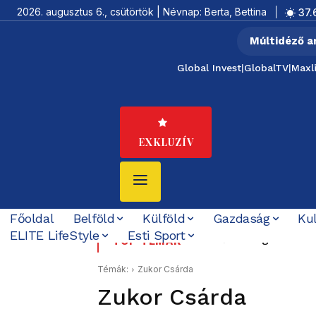
2026. augusztus 6., csütörtök | Névnap: Berta, Bettina
37.
Múltidéző a
Global Invest
|
GlobalTV
|
Maxl
EXKLUZÍV
Főoldal
Belföld
Külföld
Gazdaság
Ku
ELITE LifeStyle
Esti Sport
Rendőrök segítettek egy
Boldog Születésnapo
TOP TÉMÁK
Témák:
Zukor Csárda
Zukor Csárda