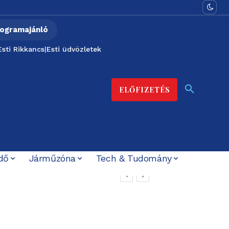
ogramajánló
Esti Rikkancs
|
Esti üdvözletek
ELŐFIZETÉS
dő
Járműzóna
Tech & Tudomány