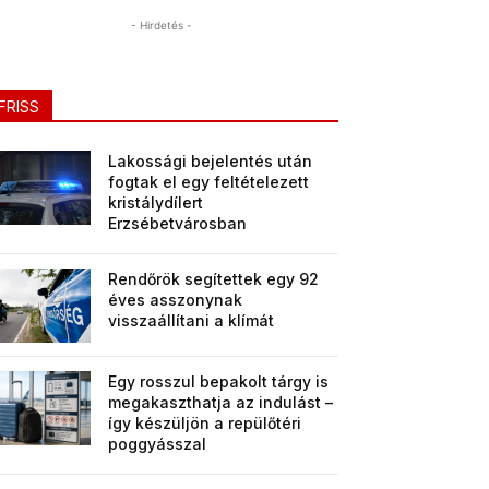
- Hirdetés -
FRISS
Lakossági bejelentés után
fogtak el egy feltételezett
kristálydílert
Erzsébetvárosban
Rendőrök segítettek egy 92
éves asszonynak
visszaállítani a klímát
Egy rosszul bepakolt tárgy is
megakaszthatja az indulást –
így készüljön a repülőtéri
poggyásszal