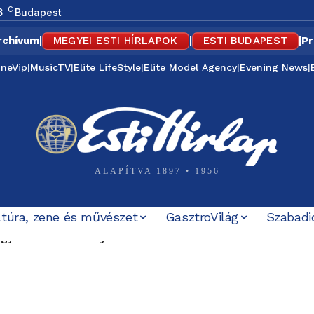
C
6
Budapest
rchívum
|
MEGYEI ESTI HÍRLAPOK
|
ESTI BUDAPEST
|
Pr
ineVip
|
MusicTV
|
Elite LifeStyle
|
Elite Model Agency
|
Evening News
|
ALAPÍTVA 1897 • 1956
ltúra, zene és művészet
GasztroVilág
Szabadi
 92 éves asszonynak visszaállítani a klímát
t Domján Kata