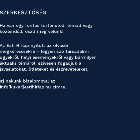
SZERKESZTŐSÉG
Ha van egy fontos történeted, témád vagy
közlendőd, oszd meg velünk!
Az Esti Hírlap nyitott az olvasói
megkeresésekre – legyen szó társadalmi
ügyekről, helyi eseményekről vagy bármilyen
aktuális témáról, szívesen fogadjuk a
javaslatokat, ötleteket és észrevételeket.
Írj nekünk bizalommal az
info[kukac]estihirlap.hu címre.