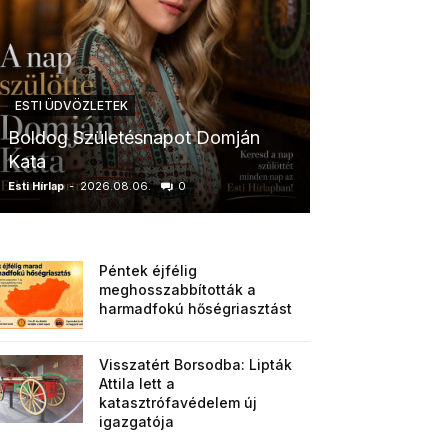
ESTI ÜDVÖZLETEK
ESTI ÜDVÖZLETE
Boldog Születésnapot Domján
Boldog Szüle
Kata
Zsuzsanna
Esti Hírlap
-
2026.08.06.
0
Esti Hírlap
-
2026.0
Péntek éjfélig
meghosszabbították a
harmadfokú hőségriasztást
Visszatért Borsodba: Lipták
Attila lett a
katasztrófavédelem új
igazgatója