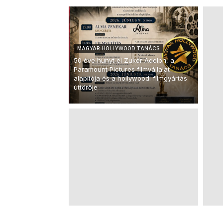
MAGYAR HOLLYWOOD TANÁCS
50 éve hunyt el Zukor Adolph, a
Paramount Pictures filmvállalat
alapítója és a hollywoodi filmgyártás
úttörője