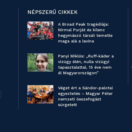
NÉPSZERŰ CIKKEK
A Broad Peak tragédiája:
Nirmal Purját és kilenc
hegymászó társát temette
maga alá a lavina
Panyi Miklós: „Ruff-káder a
vízügy élén, nulla vízügyi
tapasztalattal, 15 éve nem
él Magyarországon”
Véget ért a Sándor-palotai
egyeztetés – Magyar Péter
nemzeti összefogást
sürgetett