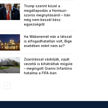
Trump szerint közel a
megállapodás a Hormuzi-
szoros megnyitásáról – Irán
még nem beszél kész
egyezségről
Ha Wáberernél már a látszat
is elfogadhatatlan volt, Bige
esetében miért nem az?
Zsarolással vádolják, saját
vezetői is kihátráltak mögüle
– megingott Gianni Infantino
hatalma a FIFA-ban