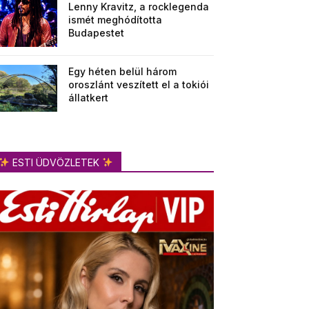
Lenny Kravitz, a rocklegenda
ismét meghódította
Budapestet
Egy héten belül három
oroszlánt veszített el a tokiói
állatkert
ESTI ÜDVÖZLETEK