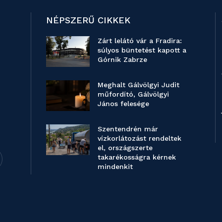
NÉPSZERŰ CIKKEK
Zárt lelátó vár a Fradira:
súlyos büntetést kapott a
Górnik Zabrze
Meghalt Gálvölgyi Judit
műfordító, Gálvölgyi
János felesége
Szentendrén már
vízkorlátozást rendeltek
el, országszerte
takarékosságra kérnek
mindenkit