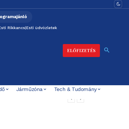
ogramajánló
Esti Rikkancs
|
Esti üdvözletek
ELŐFIZETÉS
dő
Járműzóna
Tech & Tudomány