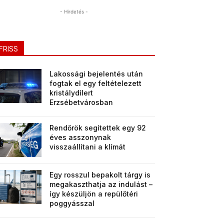
- Hirdetés -
FRISS
Lakossági bejelentés után
fogtak el egy feltételezett
kristálydílert
Erzsébetvárosban
Rendőrök segítettek egy 92
éves asszonynak
visszaállítani a klímát
Egy rosszul bepakolt tárgy is
megakaszthatja az indulást –
így készüljön a repülőtéri
poggyásszal