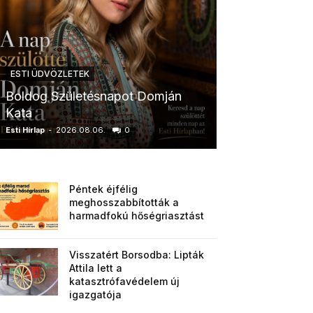
ESTI ÜDVÖZLETEK
ESTI ÜDVÖZLETE
Boldog Születésnapot Domján
Boldog Szüle
Kata
Zsuzsanna
Esti Hírlap
-
2026.08.06.
0
Esti Hírlap
-
2026.0
Péntek éjfélig
meghosszabbították a
harmadfokú hőségriasztást
Visszatért Borsodba: Lipták
Attila lett a
katasztrófavédelem új
igazgatója