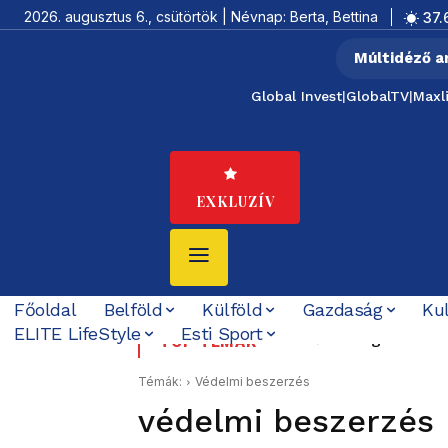
2026. augusztus 6., csütörtök | Névnap: Berta, Bettina
37.
Múltidéző a
Global Invest
|
GlobalTV
|
Maxl
EXKLUZÍV
Főoldal
Belföld
Külföld
Gazdaság
Ku
ELITE LifeStyle
Esti Sport
Rendőrök segítettek egy 
Boldog Születésnapo
TOP TÉMÁK
Témák:
Védelmi beszerzés
védelmi beszerzés