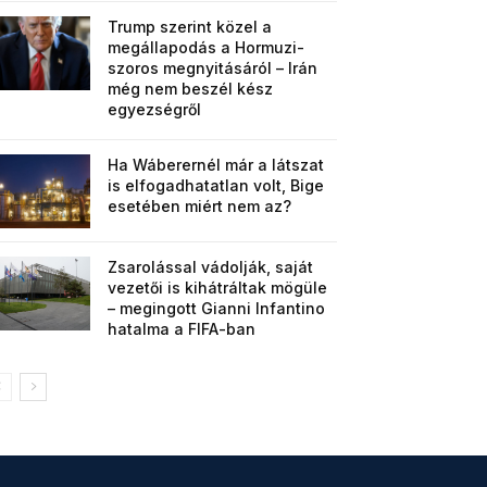
Trump szerint közel a
megállapodás a Hormuzi-
szoros megnyitásáról – Irán
még nem beszél kész
egyezségről
Ha Wáberernél már a látszat
is elfogadhatatlan volt, Bige
esetében miért nem az?
Zsarolással vádolják, saját
vezetői is kihátráltak mögüle
– megingott Gianni Infantino
hatalma a FIFA-ban