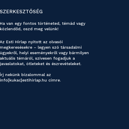
SZERKESZTŐSÉG
Ha van egy fontos történeted, témád vagy
közlendőd, oszd meg velünk!
Az Esti Hírlap nyitott az olvasói
megkeresésekre – legyen szó társadalmi
ügyekről, helyi eseményekről vagy bármilyen
aktuális témáról, szívesen fogadjuk a
javaslatokat, ötleteket és észrevételeket.
Írj nekünk bizalommal az
info[kukac]estihirlap.hu címre.