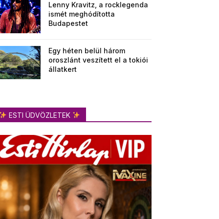
Lenny Kravitz, a rocklegenda
ismét meghódította
Budapestet
Egy héten belül három
oroszlánt veszített el a tokiói
állatkert
ESTI ÜDVÖZLETEK