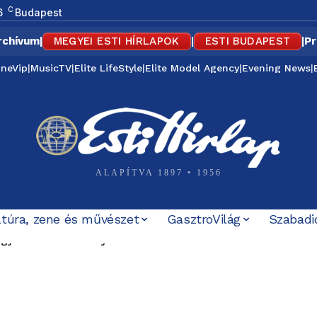
C
6
Budapest
rchívum
|
MEGYEI ESTI HÍRLAPOK
|
ESTI BUDAPEST
|
Pr
ineVip
|
MusicTV
|
Elite LifeStyle
|
Elite Model Agency
|
Evening News
|
ALAPÍTVA 1897 • 1956
ltúra, zene és művészet
GasztroVilág
Szabadi
92 éves asszonynak visszaállítani a klímát
t Domján Kata