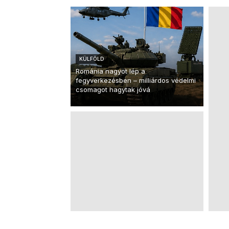
KÜLFÖLD
Románia nagyot lép a
fegyverkezésben – milliárdos védelmi
csomagot hagytak jóvá