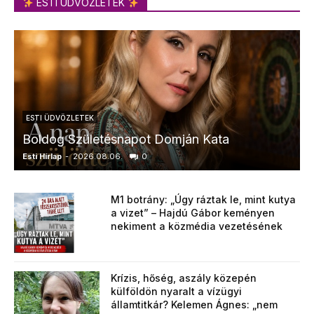
ESTI ÜDVÖZLETEK
ESTI ÜDVÖZLETEK
Boldog Születésnapot Domján Kata
Esti Hírlap
-
2026.08.06.
0
E
M1 botrány: „Úgy ráztak le, mint kutya
a vizet” – Hajdú Gábor keményen
nekiment a közmédia vezetésének
Krízis, hőség, aszály közepén
külföldön nyaralt a vízügyi
államtitkár? Kelemen Ágnes: „nem