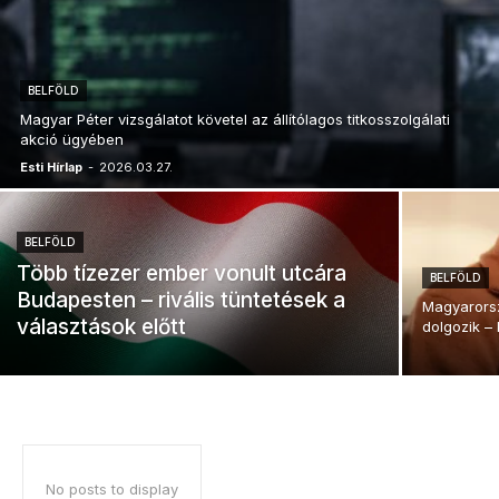
BELFÖLD
Magyar Péter vizsgálatot követel az állítólagos titkosszolgálati
akció ügyében
Esti Hírlap
-
2026.03.27.
BELFÖLD
Több tízezer ember vonult utcára
BELFÖLD
Budapesten – rivális tüntetések a
Magyarorsz
választások előtt
dolgozik – 
No posts to display