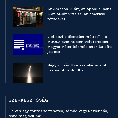
Az Amazon kilőtt, az Apple zuhant
– az AI-láz vitte fel az amerikai
tőzsdéket
„Felidézi a dicstelen múltat” – a
MÚOSZ szerint sem volt rendben
Magyar Péter közmédiának küldött
jelzése
Négytonnás SpaceX-rakétadarab
csapódott a Holdba
SZERKESZTŐSÉG
Ha van egy fontos történeted, témád vagy közlendőd,
oszd meg velünk!