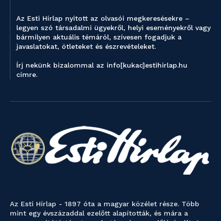
Az Esti Hírlap nyitott az olvasói megkeresésekre –
legyen szó társadalmi ügyekről, helyi eseményekről vagy
bármilyen aktuális témáról, szívesen fogadjuk a
javaslatokat, ötleteket és észrevételeket.
Írj nekünk bizalommal az info[kukac]estihirlap.hu
címre.
Az Esti Hírlap - 1897 óta a magyar közélet része. Több
mint egy évszázaddal ezelőtt alapították, és mára a