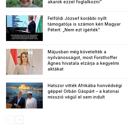
akarok ezzel foglalkozni”
Felföldi József korábbi nyílt
támogatója is számon kéri Magyar
Pétert: „Nem ezt ígérték”
Májusban még követelték a
nyilvánosságot, most Forsthoffer
Ágnes hivatala elzárja a kegyelmi
aktákat
Hatszor vitték Afrikába honvédségi
géppel Orbán Gáspárt – a katonai
misszió végül el sem indult