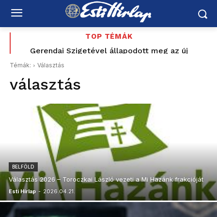
TOP TÉMÁK
„Felidézi a dicstelen múltat” – a MÚOSZ szerint
Gerendai Szigetével állapodott meg az új
közmédia – a fesztiválalapító Magyar Péter
sem volt rendben Magyar Péter közmédiának
Témák:
Választás
indulását is segítette
küldött jelzése
választás
BELFÖLD
Választás 2026 – Toroczkai László vezeti a Mi Hazánk frakcióját
Esti Hírlap
-
2026.04.21.