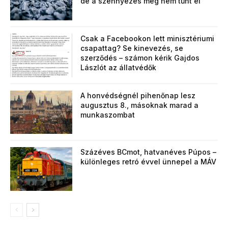
de a szennyezés még nem tűnt el
Csak a Facebookon lett minisztériumi
csapattag? Se kinevezés, se
szerződés – számon kérik Gajdos
Lászlót az állatvédők
A honvédségnél pihenőnap lesz
augusztus 8., másoknak marad a
munkaszombat
Százéves BCmot, hatvanéves Púpos –
különleges retró évvel ünnepel a MÁV