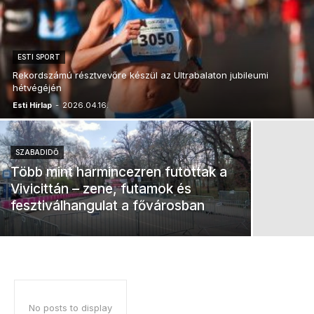
ESTI SPORT
Rekordszámú résztvevőre készül az Ultrabalaton jubileumi
hétvégéjén
Esti Hírlap
-
2026.04.16.
SZABADIDŐ
Több mint harmincezren futottak a
Vivicittán – zene, futamok és
fesztiválhangulat a fővárosban
No posts to display