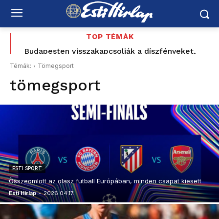
TOP TÉMÁK
Magyar Pétert és a Tiszát is meghívná Tusványosra
Budapesten visszakapcsolják a díszfényeket,
Romániában továbbra is súlyos az energiahelyzet
Toró T. Tibor
Témák:
Tömegsport
tömegsport
ESTI SPORT
Összeomlott az olasz futball Európában, minden csapat kiesett
Esti Hírlap
-
2026.04.17.