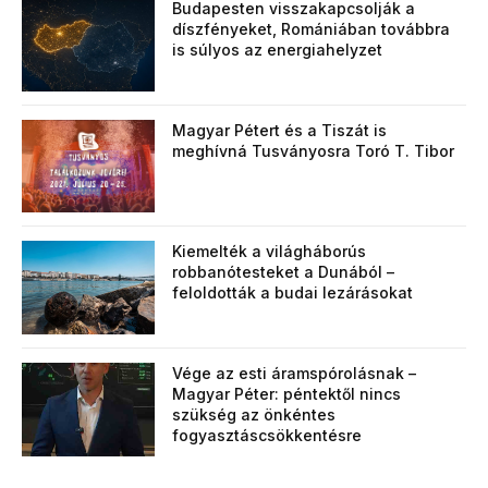
Budapesten visszakapcsolják a
díszfényeket, Romániában továbbra
is súlyos az energiahelyzet
Magyar Pétert és a Tiszát is
meghívná Tusványosra Toró T. Tibor
Kiemelték a világháborús
robbanótesteket a Dunából –
feloldották a budai lezárásokat
Vége az esti áramspórolásnak –
Magyar Péter: péntektől nincs
szükség az önkéntes
fogyasztáscsökkentésre