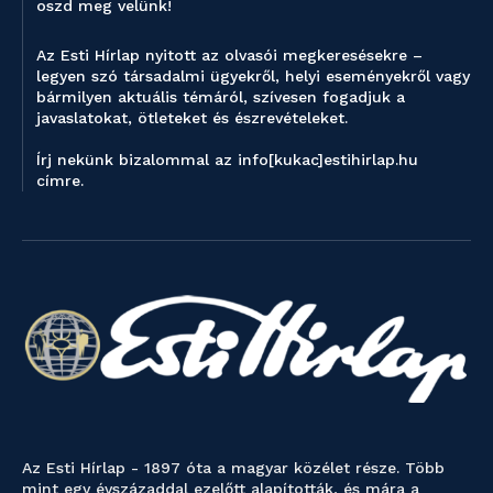
oszd meg velünk!
Az Esti Hírlap nyitott az olvasói megkeresésekre –
legyen szó társadalmi ügyekről, helyi eseményekről vagy
bármilyen aktuális témáról, szívesen fogadjuk a
javaslatokat, ötleteket és észrevételeket.
Írj nekünk bizalommal az info[kukac]estihirlap.hu
címre.
Az Esti Hírlap - 1897 óta a magyar közélet része. Több
mint egy évszázaddal ezelőtt alapították, és mára a