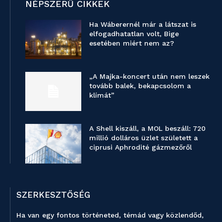
NÉPSZERŰ CIKKEK
Ha Wáberernél már a látszat is
elfogadhatatlan volt, Bige
esetében miért nem az?
„A Majka-koncert után nem leszek
tovább balek, bekapcsolom a
klímát”
A Shell kiszáll, a MOL beszáll: 720
millió dolláros üzlet született a
ciprusi Aphrodité gázmezőről
SZERKESZTŐSÉG
Ha van egy fontos történeted, témád vagy közlendőd,