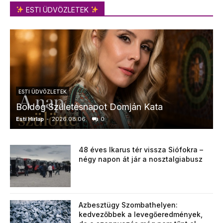
ESTI ÜDVÖZLETEK
ESTI ÜDVÖZLETEK
Boldog Születésnapot Domján Kata
Esti Hírlap
-
2026.08.06.
0
E
48 éves Ikarus tér vissza Siófokra –
négy napon át jár a nosztalgiabusz
Azbesztügy Szombathelyen:
kedvezőbbek a levegőeredmények,