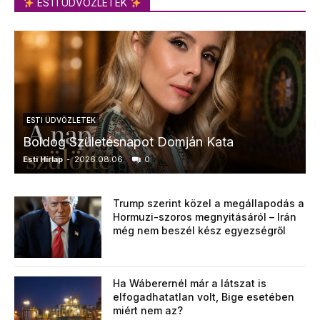
ESTI ÜDVÖZLETEK
ESTI ÜDVÖZLETEK
Boldog Születésnapot Domján Kata
Esti Hírlap
-
2026.08.06.
0
E
Trump szerint közel a megállapodás a
Hormuzi-szoros megnyitásáról – Irán
még nem beszél kész egyezségről
Ha Wáberernél már a látszat is
elfogadhatatlan volt, Bige esetében
miért nem az?