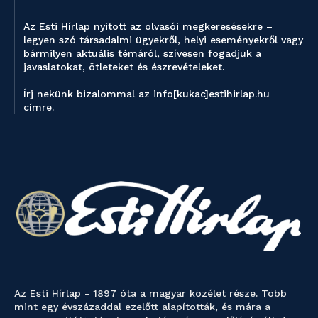
Az Esti Hírlap nyitott az olvasói megkeresésekre –
legyen szó társadalmi ügyekről, helyi eseményekről vagy
bármilyen aktuális témáról, szívesen fogadjuk a
javaslatokat, ötleteket és észrevételeket.
Írj nekünk bizalommal az info[kukac]estihirlap.hu
címre.
Az Esti Hírlap - 1897 óta a magyar közélet része. Több
mint egy évszázaddal ezelőtt alapították, és mára a