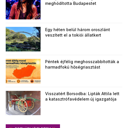
meghódította Budapestet
Egy héten belül három oroszlánt
veszített el a tokiói állatkert
Péntek éjfélig meghosszabbították a
harmadfokú hőségriasztást
Visszatért Borsodba: Lipták Attila lett
a katasztrófavédelem új igazgatója