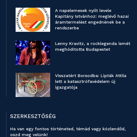
A napelemesek nyílt levele
Kapitány Istvánhoz: meglévő hazai
áramtermelést engednének be a
rendszerbe
Lenny Kravitz, a rocklegenda ismét
meghódította Budapestet
Visszatért Borsodba: Lipták Attila
lett a katasztrófavédelem új
igazgatója
SZERKESZTŐSÉG
Ha van egy fontos történeted, témád vagy közlendőd,
oszd meg velünk!