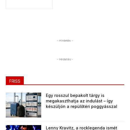
- Hirdetés -
- Hirdetés -
FRISS
Egy rosszul bepakolt tárgy is
megakaszthatja az indulást – így
készüljön a repülőtéri poggyásszal
Lenny Kravitz, a rocklegenda ismét