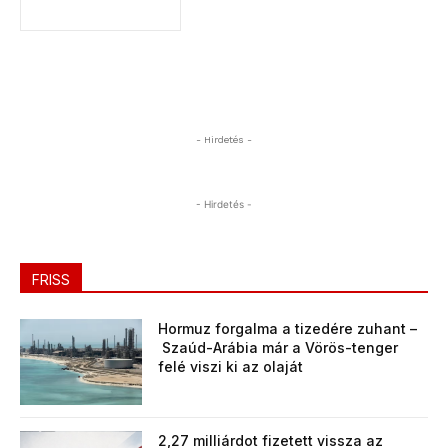
- Hirdetés -
- Hirdetés -
FRISS
Hormuz forgalma a tizedére zuhant –
Szaúd-Arábia már a Vörös-tenger
felé viszi ki az olaját
2,27 milliárdot fizetett vissza az