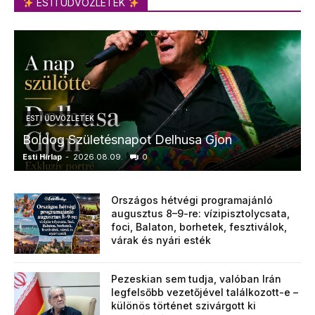
ESTI ÜDVÖZLETEK
ESTI ÜDVÖZLETEK
Boldog Születésnapot Delhusa Gjon
Esti Hírlap
-
2026.08.09.
0
E
Országos hétvégi programajánló
augusztus 8–9-re: vízipisztolycsata,
foci, Balaton, borhetek, fesztiválok,
várak és nyári esték
Pezeskian sem tudja, valóban Irán
legfelsőbb vezetőjével találkozott-e –
különös történet szivárgott ki