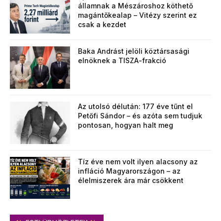
államnak a Mészároshoz köthető
magántőkealap – Vitézy szerint ez
csak a kezdet
Baka Andrást jelöli köztársasági
elnöknek a TISZA-frakció
Az utolsó délután: 177 éve tűnt el
Petőfi Sándor – és azóta sem tudjuk
pontosan, hogyan halt meg
Tíz éve nem volt ilyen alacsony az
infláció Magyarországon – az
élelmiszerek ára már csökkent