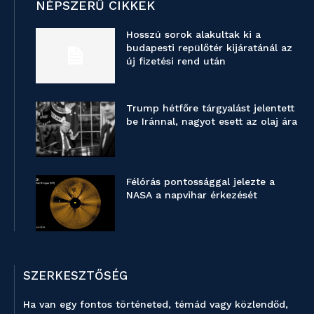
NÉPSZERŰ CIKKEK
Hosszú sorok alakultak ki a
budapesti repülőtér kijáratánál az
új fizetési rend után
Trump hétfőre tárgyalást jelentett
be Iránnal, nagyot esett az olaj ára
Félórás pontossággal jelezte a
NASA a napvihar érkezését
SZERKESZTŐSÉG
Ha van egy fontos történeted, témád vagy közlendőd,