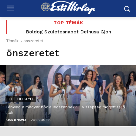
TOP TÉMÁK
Boldog Születésnapot Delhusa Gjon
Boldog Születésnapot Frenyó Krisztina
Témák:
önszeretet
önszeretet
ELITE LIFESTYLE
Tényleg a magyar nők a legszebbek? – A szépség mögött rejlő
titok
Kiss Kriszta
-
2026.05.28.