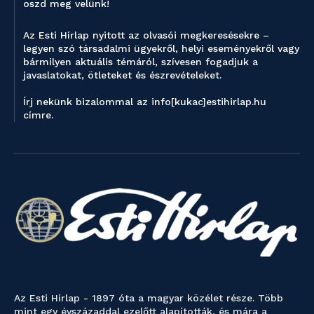
oszd meg velünk!
Az Esti Hírlap nyitott az olvasói megkeresésekre –
legyen szó társadalmi ügyekről, helyi eseményekről vagy
bármilyen aktuális témáról, szívesen fogadjuk a
javaslatokat, ötleteket és észrevételeket.
Írj nekünk bizalommal az info[kukac]estihirlap.hu
címre.
Az Esti Hírlap - 1897 óta a magyar közélet része. Több
mint egy évszázaddal ezelőtt alapították, és mára a