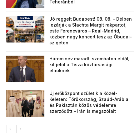
Teheránból
Jó reggelt Budapest! 08. 08. – Délben
lezárják a Slachta Margit rakpartot,
este Ferencváros – Real-Madrid,
közben nagy koncert lesz az Óbudai-
szigeten
Három név maradt: szombaton eldől,
kit jelöl a Tisza köztársasági
elnöknek
Új erőközpont születik a Közel-
Keleten: Törökország, Szaúd-Arábia
és Pakisztán közös védelemre
szerződött – Irán is megszólalt