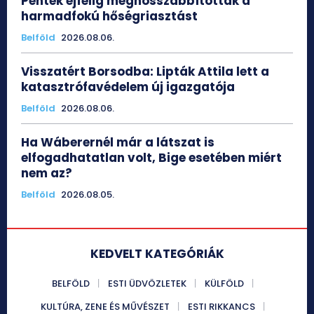
Péntek éjfélig meghosszabbították a
harmadfokú hőségriasztást
Belföld
2026.08.06.
Visszatért Borsodba: Lipták Attila lett a
katasztrófavédelem új igazgatója
Belföld
2026.08.06.
Ha Wáberernél már a látszat is
elfogadhatatlan volt, Bige esetében miért
nem az?
Belföld
2026.08.05.
KEDVELT KATEGÓRIÁK
BELFÖLD
ESTI ÜDVÖZLETEK
KÜLFÖLD
KULTÚRA, ZENE ÉS MŰVÉSZET
ESTI RIKKANCS