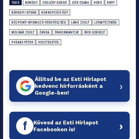
TAGS
BŰNÜGY
CEGLÉDY GERGŐ
GÓR CSABA
HERO
KNYF
KŐHEGYI ISTVÁN
KORRUPCIÓS ÜGY
KÖZPONTI NYOMOZÓ FŐÜGYÉSZSÉG
LÁNG ZSOLT
LETARTÓZTATÁS
MOLNÁR ZSOLT
ÓBUDA
ÖNKORMÁNYZAT
ŐRSI GERGELY
PUSKÁS PÉTER
VESZTEGETÉS
Állítsd be az Esti Hírlapot
›
kedvenc hírforrásként a
Google-ben!
Kövesd az Esti Hírlapot
f
›
Facebookon is!