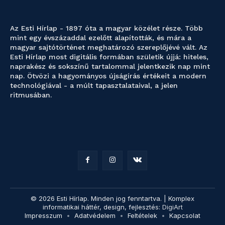
Az Esti Hírlap - 1897 óta a magyar közélet része. Több
mint egy évszázaddal ezelőtt alapították, és mára a
magyar sajtótörténet meghatározó szereplőjévé vált. Az
Esti Hírlap most digitális formában születik újjá: hiteles,
naprakész és sokszínű tartalommal jelentkezik nap mint
nap. Ötvözi a hagyományos újságírás értékeit a modern
technológiával - a múlt tapasztalataival, a jelen
ritmusában.
© 2026 Esti Hírlap. Minden jog fenntartva. | Komplex
informatikai háttér, design, fejlesztés:
DigiArt
Impresszum
Adatvédelem
Feltételek
Kapcsolat