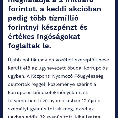
forintot, a keddi akcióban
pedig több tízmillió
forintnyi készpénzt és
értékes ingóságokat
foglaltak le.
Újabb politikusok és közéleti szereplők neve
került elő az úgynevezett óbudai korrupciós
ügyben. A Központi Nyomozó Főügyészség
csütörtök reggeli közleménye szerint a
korrupciós bűncselekmények miatt
folyamatban lévő nyomozásban 12 újabb
személyt gyanúsítottak meg, ezzel az
ügyben eddig 32 gyanúsítotti kihallgatás