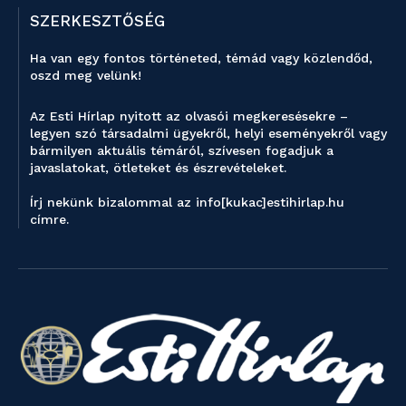
SZERKESZTŐSÉG
Ha van egy fontos történeted, témád vagy közlendőd,
oszd meg velünk!
Az Esti Hírlap nyitott az olvasói megkeresésekre –
legyen szó társadalmi ügyekről, helyi eseményekről vagy
bármilyen aktuális témáról, szívesen fogadjuk a
javaslatokat, ötleteket és észrevételeket.
Írj nekünk bizalommal az info[kukac]estihirlap.hu
címre.