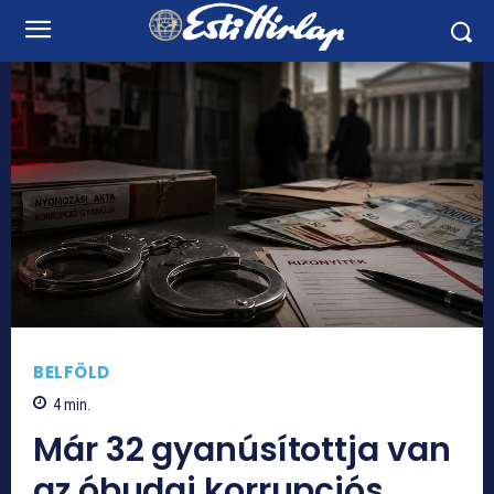
BELFÖLD
4
min.
Már 32 gyanúsítottja van
az óbudai korrupciós