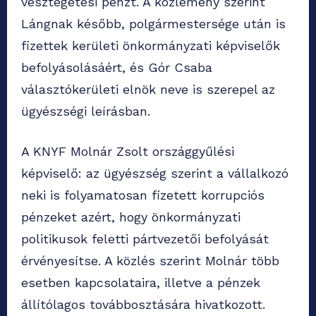
vesztegetési pénzt. A közlemény szerint
Lángnak később, polgármestersége után is
fizettek kerületi önkormányzati képviselők
befolyásolásáért, és Gór Csaba
választókerületi elnök neve is szerepel az
ügyészségi leírásban.
A KNYF Molnár Zsolt országgyűlési
képviselő: az ügyészség szerint a vállalkozó
neki is folyamatosan fizetett korrupciós
pénzeket azért, hogy önkormányzati
politikusok feletti pártvezetői befolyását
érvényesítse. A közlés szerint Molnár több
esetben kapcsolataira, illetve a pénzek
állítólagos továbbosztására hivatkozott.