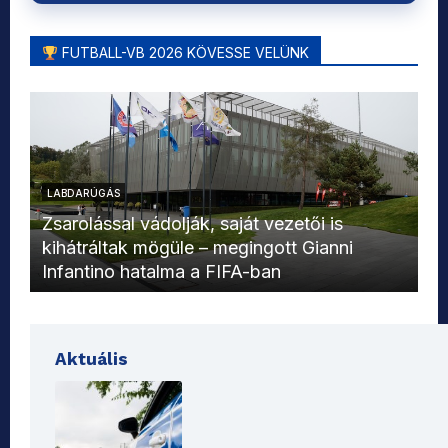
FUTBALL-VB 2026 KÖVESSE VELÜNK
LABDARÚGÁS
L
Zsarolással vádolják, saját vezetői is
kihátráltak mögüle – megingott Gianni
Mo
Infantino hatalma a FIFA-ban
el
Aktuális