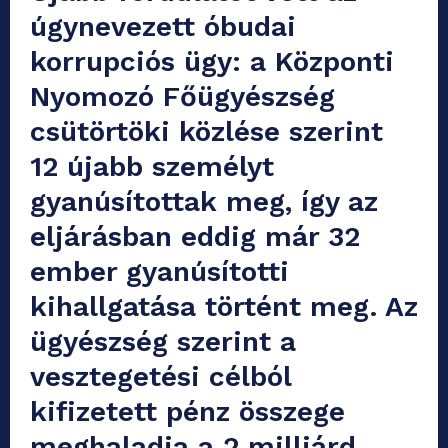
úgynevezett óbudai
korrupciós ügy: a Központi
Nyomozó Főügyészség
csütörtöki közlése szerint
12 újabb személyt
gyanúsítottak meg, így az
eljárásban eddig már 32
ember gyanúsítotti
kihallgatása történt meg. Az
ügyészség szerint a
vesztegetési célból
kifizetett pénz összege
meghaladja a 2 milliárd