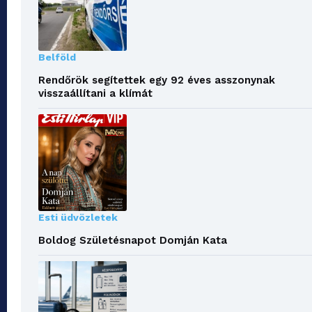
Belföld
Rendőrök segítettek egy 92 éves asszonynak
visszaállítani a klímát
Esti üdvözletek
Boldog Születésnapot Domján Kata