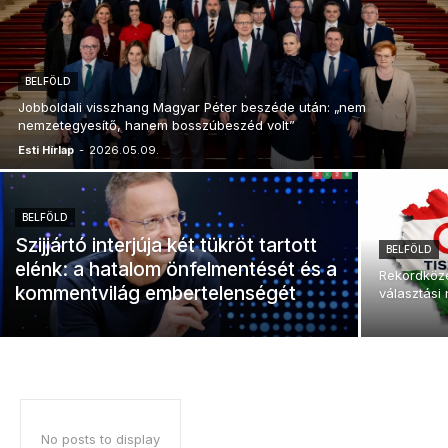
BELFÖLD
Jobboldali visszhang Magyar Péter beszéde után: „nem
nemzetegyesítő, hanem bosszúbeszéd volt”
Esti Hírlap
-
2026.05.09.
BELFÖLD
Szijjártó interjúja két tükröt tartott
BELFÖLD
elénk: a hatalom önfelmentését és a
Rekordközel
kommentvilág embertelenségét
választási 
No posts to display