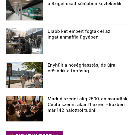
a Sziget miatt sűrűbben közlekedik
Újabb két embert fogtak el az
ingatlanmaffia ügyében
Enyhült a hőségriasztás, de újra
erősödik a forróság
Madrid szerint alig 2500-an maradtak,
Ceuta szerint akár 11 ezren – közben
már 142 halottról tudni