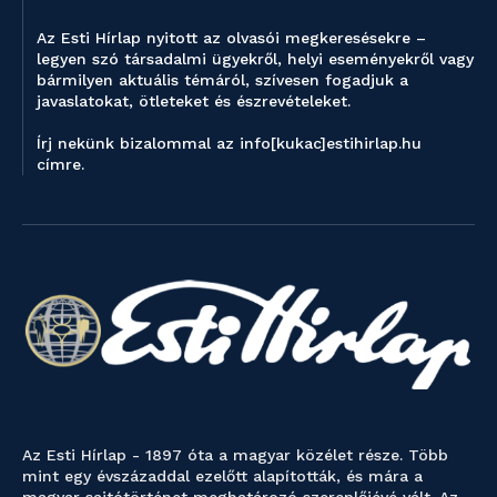
Az Esti Hírlap nyitott az olvasói megkeresésekre –
legyen szó társadalmi ügyekről, helyi eseményekről vagy
bármilyen aktuális témáról, szívesen fogadjuk a
javaslatokat, ötleteket és észrevételeket.
Írj nekünk bizalommal az info[kukac]estihirlap.hu
címre.
Az Esti Hírlap - 1897 óta a magyar közélet része. Több
mint egy évszázaddal ezelőtt alapították, és mára a