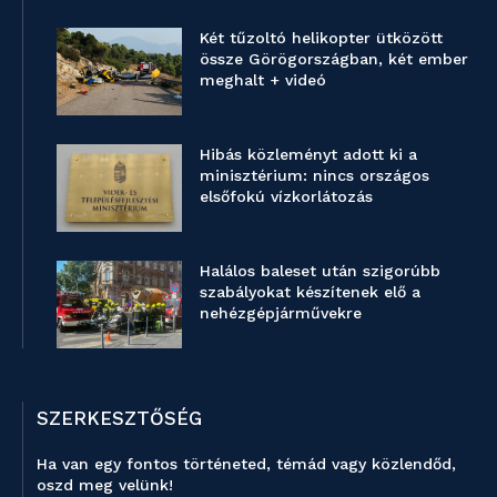
Két tűzoltó helikopter ütközött
össze Görögországban, két ember
meghalt + videó
Hibás közleményt adott ki a
minisztérium: nincs országos
elsőfokú vízkorlátozás
Halálos baleset után szigorúbb
szabályokat készítenek elő a
nehézgépjárművekre
SZERKESZTŐSÉG
Ha van egy fontos történeted, témád vagy közlendőd,
oszd meg velünk!