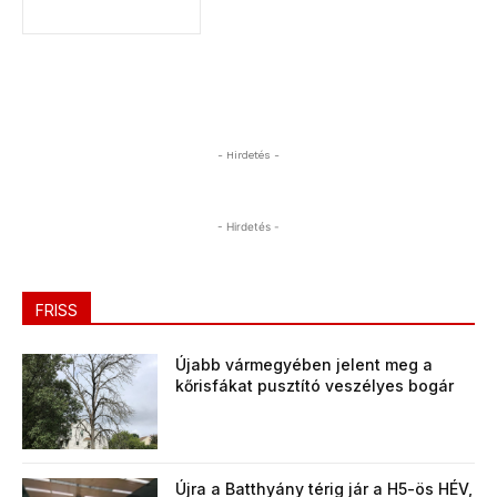
- Hirdetés -
- Hirdetés -
FRISS
Újabb vármegyében jelent meg a
kőrisfákat pusztító veszélyes bogár
Újra a Batthyány térig jár a H5-ös HÉV,