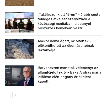
„Találkozunk ott 15-én” – újabb ceutai
tömeges átkelést szerveznek a
közösségi médiában, a spanyol
hírszerzés komolyan veszi
Amikor Róma égett, ők oltották –
előkerülhetett az ókor tűzoltóinak
laktanyája
Hatvanezren mondtak véleményt az
államfőjelöltekről – Baka András már a
jelölése előtt negatív értékelést
kapott