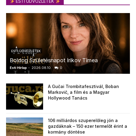
ESTI ÜDVÖZLETEK
ESTI ÜDVÖZLETEK
Boldog Születésnapot Irikov Tímea
Esti Hírlap
-
2026.08.10.
0
E
A Gučai Trombitafesztivál, Boban
Markovič, a film és a Magyar
Hollywood Tanács
106 milliárdos szuperelőleg jön a
gazdáknak – 150 ezer termelőt érint a
kormány döntése