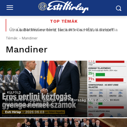
TOP TÉMÁK
Újra a Batthyány térig jár a H5-ös HÉV, a Sziget
Újabb két embert fogtak el az ingatlanmaffia
miatt sűrűbben közlekedik
ügyében
Témák:
Mandiner
Mandiner
KÜLFÖLD
Erős berlini fogadás, gyenge hazai hátország: Merz otthoni
népszerűsége mélyponton
Esti Hírlap
-
2026.06.03.