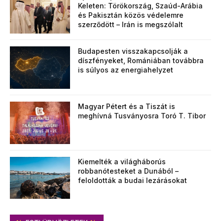
Keleten: Törökország, Szaúd-Arábia
és Pakisztán közös védelemre
szerződött – Irán is megszólalt
Budapesten visszakapcsolják a
díszfényeket, Romániában továbbra
is súlyos az energiahelyzet
Magyar Pétert és a Tiszát is
meghívná Tusványosra Toró T. Tibor
Kiemelték a világháborús
robbanótesteket a Dunából –
feloldották a budai lezárásokat