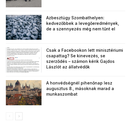
Azbesztügy Szombathelyen:
kedvezőbbek a levegőeredmények,
de a szennyezés még nem tűnt el
Csak a Facebookon lett minisztériumi
csapattag? Se kinevezés, se
szerződés – számon kérik Gajdos
Lászlót az állatvédők
A honvédségnél pihenőnap lesz
augusztus 8., másoknak marad a
munkaszombat