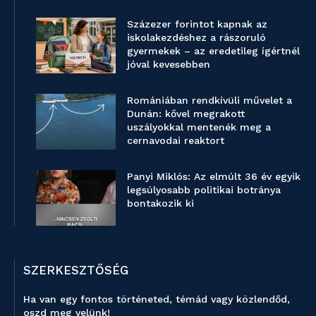
Százezer forintot kapnak az
iskolakezdéshez a rászoruló
gyermekek – az eredetileg ígértnél
jóval kevesebben
Romániában rendkívüli művelet a
Dunán: kővel megrakott
uszályokkal mentenék meg a
cernavodai reaktort
Panyi Miklós: Az elmúlt 36 év egyik
legsúlyosabb politikai botránya
bontakozik ki
SZERKESZTŐSÉG
Ha van egy fontos történeted, témád vagy közlendőd,
oszd meg velünk!