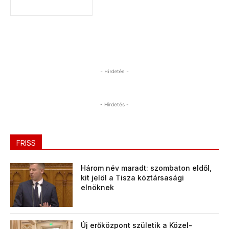
- Hirdetés -
- Hirdetés -
FRISS
Három név maradt: szombaton eldől,
kit jelöl a Tisza köztársasági
elnöknek
Új erőközpont születik a Közel-