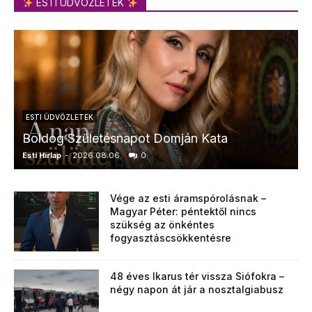
ESTI ÜDVÖZLETEK
ESTI ÜDVÖZLETEK
Boldog Születésnapot Domján Kata
Esti Hírlap
-
2026.08.06.
0
E
Vége az esti áramspórolásnak –
Magyar Péter: péntektől nincs
szükség az önkéntes
fogyasztáscsökkentésre
48 éves Ikarus tér vissza Siófokra –
négy napon át jár a nosztalgiabusz