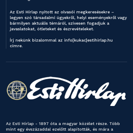
Az Esti Hírlap nyitott az olvasói megkeresésekre –
legyen szó társadalmi ügyekről, helyi eseményekről vagy
bármilyen aktuális témáról, szívesen fogadjuk a
javaslatokat, ötleteket és észrevételeket.
Írj nekünk bizalommal az info[kukac]estihirlap.hu
címre.
Az Esti Hírlap - 1897 óta a magyar közélet része. Több
mint egy évszázaddal ezelőtt alapították, és mára a