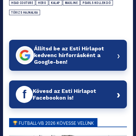
HEAD COUTURE
HERO
KALAP
MAXLINE
PEARLS KOLLEKCIÓ
TÓRIZS HAJNALKA
Állítsd be az Esti Hírlapot
›
kedvenc hírforrásként a
Google-ben!
Kövesd az Esti Hírlapot
f
›
Facebookon is!
FUTBALL-VB 2026 KÖVESSE VELÜNK