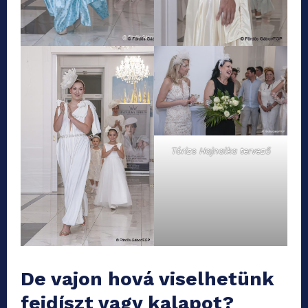
Tórizs Hajnalka tervező
De vajon hová viselhetünk
fejdíszt vagy kalapot?