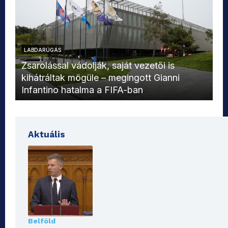
LABDARÚGÁS
L
Zsarolással vádolják, saját vezetői is
kihátráltak mögüle – megingott Gianni
Mo
Infantino hatalma a FIFA-ban
el
Aktuális
Belföld