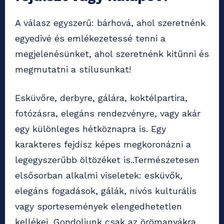
A válasz egyszerű: bárhová, ahol szeretnénk
egyedivé és emlékezetessé tenni a
megjelenésünket, ahol szeretnénk kitűnni és
megmutatni a stílusunkat!
Esküvőre, derbyre, gálára, koktélpartira,
fotózásra, elegáns rendezvényre, vagy akár
egy különleges hétköznapra is. Egy
karakteres fejdísz képes megkoronázni a
legegyszerűbb öltözéket is..Természetesen
elsősorban alkalmi viseletek: esküvők,
elegáns fogadások, gálák, nívós kulturális
vagy sportesemények elengedhetetlen
kellékei. Gondoljunk csak az örömanyákra,