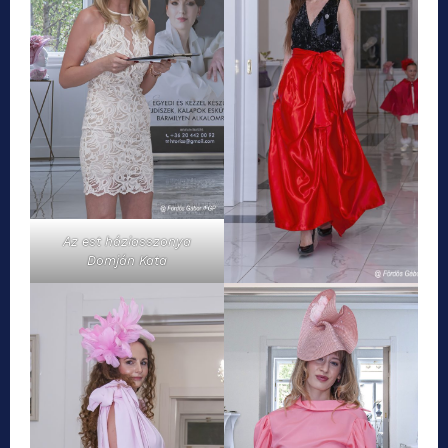
Az est háziasszonya
Domján Kata