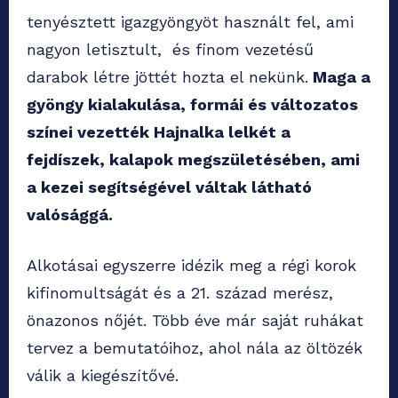
tenyésztett igazgyöngyöt használt fel, ami
nagyon letisztult, és finom vezetésű
darabok létre jöttét hozta el nekünk.
Maga a
gyöngy kialakulása, formái és változatos
színei vezették Hajnalka lelkét a
fejdíszek, kalapok megszületésében, ami
a kezei segítségével váltak látható
valósággá.
Alkotásai egyszerre idézik meg a régi korok
kifinomultságát és a 21. század merész,
önazonos nőjét. Több éve már saját ruhákat
tervez a bemutatóihoz, ahol nála az öltözék
válik a kiegészítővé.