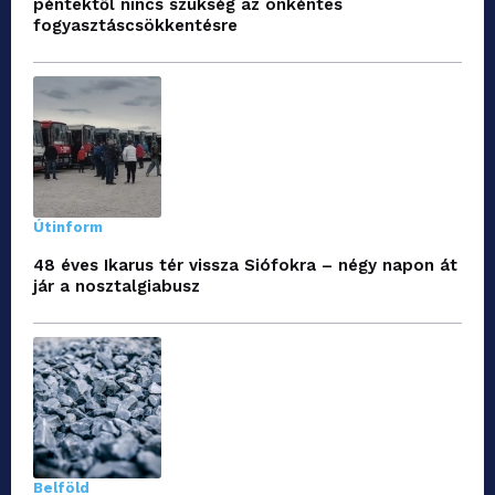
péntektől nincs szükség az önkéntes
fogyasztáscsökkentésre
Útinform
48 éves Ikarus tér vissza Siófokra – négy napon át
jár a nosztalgiabusz
Belföld