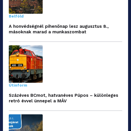
Belföld
A honvédségnél pihenőnap lesz augusztus 8.,
másoknak marad a munkaszombat
Útinform
Százéves BCmot, hatvanéves Púpos – különleges
retró évvel ünnepel a MÁV