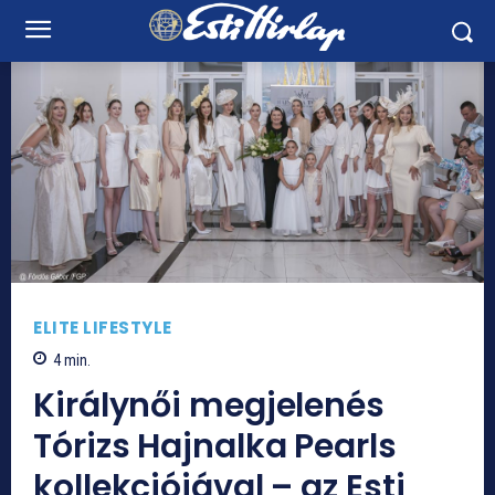
ELITE LIFESTYLE
4
min.
Királynői megjelenés
Tórizs Hajnalka Pearls
kollekciójával – az Esti