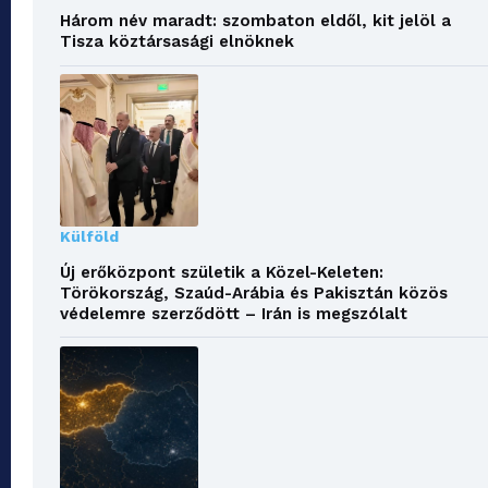
Három név maradt: szombaton eldől, kit jelöl a
Tisza köztársasági elnöknek
Külföld
Új erőközpont születik a Közel-Keleten:
Törökország, Szaúd-Arábia és Pakisztán közös
védelemre szerződött – Irán is megszólalt