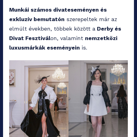
Munkái számos divateseményen és
exkluzív bemutatón
szerepeltek már az
elmúlt években, többek között a
Derby és
Divat Fesztivál
on, valamint
nemzetközi
luxusmárkák eseményein
is.