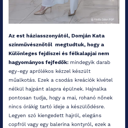
Az est háziasszonyától, Domján Kata
színművésznőtől megtudtuk, hogy a
Különleges fejdíszei és félkalapjai nem
hagyományos fejfedők:
mindegyik darab
egy-egy aprólékos kézzel készült
műalkotás. Ezek a csodás kreációk kivétel
nélkül hajpánt alapra épülnek. Hajnalka
pontosan tudja, hogy a mai, rohanó nőnek
nincs órákig tartó ideje a készülődésre.
Legyen szó kiengedett hajról, elegáns
copfról vagy egy balerina kontyról, ezek a