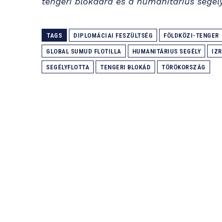
tengeri blokádra és a humanitárius segély
TAGS
DIPLOMÁCIAI FESZÜLTSÉG
FÖLDKÖZI-TENGER
GLOBAL SUMUD FLOTILLA
HUMANITÁRIUS SEGÉLY
IZ
SEGÉLYFLOTTA
TENGERI BLOKÁD
TÖRÖKORSZÁG