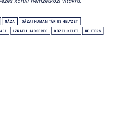
ezés körüli nemzetközi vitákra.
GÁZA
GÁZAI HUMANITÁRIUS HELYZET
RAEL
IZRAELI HADSEREG
KÖZEL-KELET
REUTERS