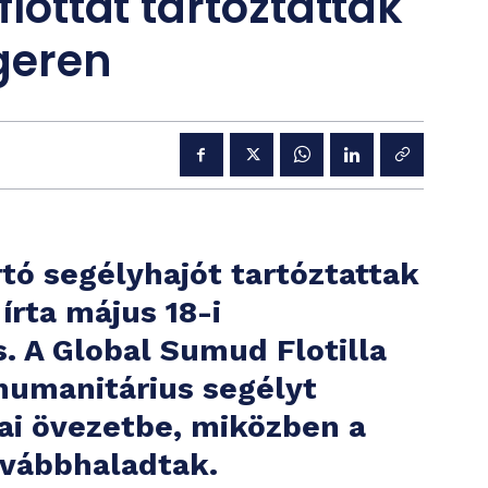
flottát tartóztattak
ngeren
rtó segélyhajót tartóztattak
írta május 18-i
. A Global Sumud Flotilla
 humanitárius segélyt
zai övezetbe, miközben a
ovábbhaladtak.