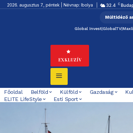
C
2026. augusztus 7., péntek | Névnap: Ibolya
32.4
Buda
Múltidéző a
Global Invest
|
GlobalTV
|
Maxl
EXKLUZÍV
Főoldal
Belföld
Külföld
Gazdaság
Ku
ELITE LifeStyle
Esti Sport