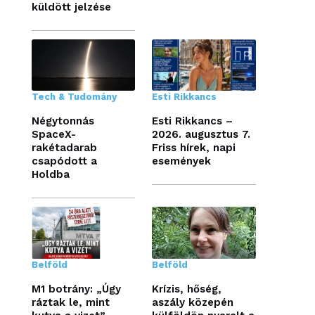
küldött jelzése
Tech & Tudomány
Esti Rikkancs
Négytonnás
Esti Rikkancs –
SpaceX-
2026. augusztus 7.
rakétadarab
Friss hírek, napi
csapódott a
események
Holdba
Belföld
Belföld
M1 botrány: „Úgy
Krízis, hőség,
ráztak le, mint
aszály közepén