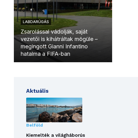
LABDARÚGÁS
LABDAR
Zsarolással vádolják, saját
vezetői is kihátráltak mögüle –
Molinóv
megingott Gianni Infantino
szurkol
hatalma a FIFA-ban
meccsk
Aktuális
Belföld
Kiemelték a világháborús