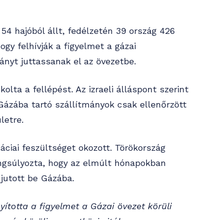
54 hajóból állt, fedélzetén 39 ország 426
hogy felhívják a figyelmet a gázai
ányt juttassanak el az övezetbe.
kolta a fellépést. Az izraeli álláspont szerint
ázába tartó szállítmányok csak ellenőrzött
letre.
ciai feszültséget okozott. Törökország
 hangsúlyozta, hogy az elmúlt hónapokban
jutott be Gázába.
nyította a figyelmet a Gázai övezet körüli