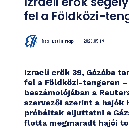
Izraeli erők segély
fel a Földközi-te
írta:
Esti Hírlap
2026.05.19.
Izraeli erők 39, Gázába ta
fel a Földközi-tengeren – 
beszámolójában a Reuters
szervezői szerint a hajók
próbáltak eljuttatni a Gá
flotta megmaradt hajói t