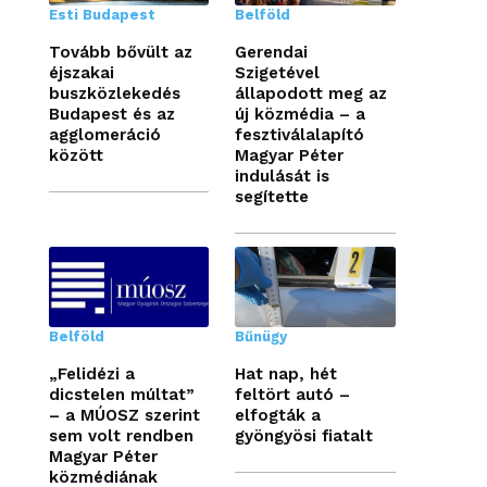
Esti Budapest
Belföld
Tovább bővült az
Gerendai
éjszakai
Szigetével
buszközlekedés
állapodott meg az
Budapest és az
új közmédia – a
agglomeráció
fesztiválalapító
között
Magyar Péter
indulását is
segítette
Belföld
Bűnügy
„Felidézi a
Hat nap, hét
dicstelen múltat”
feltört autó –
– a MÚOSZ szerint
elfogták a
sem volt rendben
gyöngyösi fiatalt
Magyar Péter
közmédiának