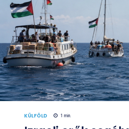
KÜLFÖLD
1
min.