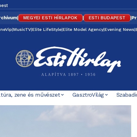
pest
rchívum
|
MEGYEI ESTI HÍRLAPOK
|
ESTI BUDAPEST
|
Pr
ineVip
|
MusicTV
|
Elite LifeStyle
|
Elite Model Agency
|
Evening News
|
ALAPÍTVA 1897 • 1956
ltúra, zene és művészet
GasztroVilág
Szabadi