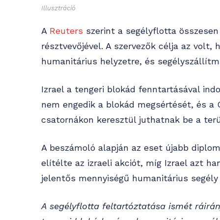
Illusztráció
A
Reuters
szerint a segélyflotta összesen 
résztvevőjével. A szervezők célja az volt, 
humanitárius helyzetre, és segélyszállítm
Izrael a tengeri blokád fenntartásával indo
nem engedik a blokád megsértését, és a G
csatornákon keresztül juthatnak be a terü
A beszámoló alapján az eset újabb diplomá
elítélte az izraeli akciót, míg Izrael azt
jelentős mennyiségű humanitárius segély 
A segélyflotta feltartóztatása ismét ráirá