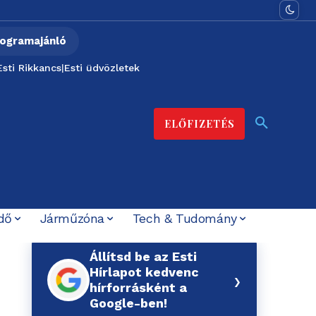
ogramajánló
Esti Rikkancs
|
Esti üdvözletek
ELŐFIZETÉS
dő
Járműzóna
Tech & Tudomány
Állítsd be az Esti
Hírlapot kedvenc
›
hírforrásként a
Google-ben!