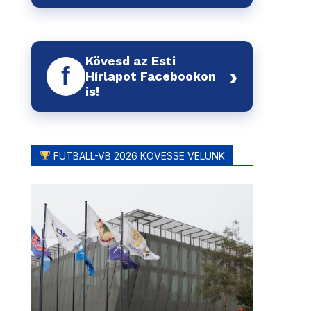
Kövesd az Esti
f
›
Hírlapot Facebookon
is!
FUTBALL-VB 2026 KÖVESSE VELÜNK