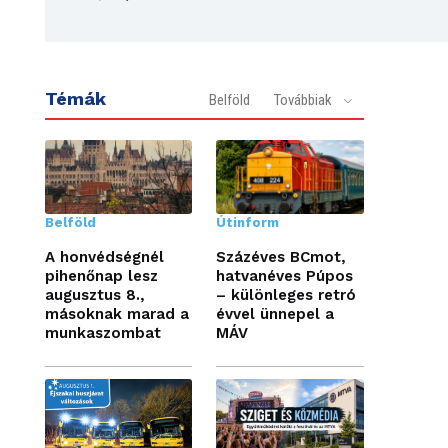
Témák
Belföld
Továbbiak
Belföld
Útinform
A honvédségnél
Százéves BCmot,
pihenőnap lesz
hatvanéves Púpos
augusztus 8.,
– különleges retró
másoknak marad a
évvel ünnepel a
munkaszombat
MÁV