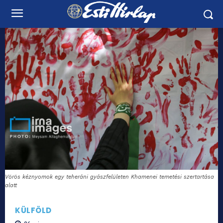
Vörös kéznyomok egy teheráni gyászfelületen Khamenei temetési szertartása
alatt
KÜLFÖLD