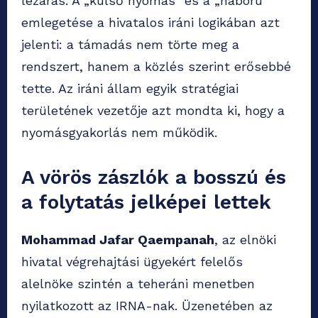
lezárás. A „külső nyomás” és a „háború”
emlegetése a hivatalos iráni logikában azt
jelenti: a támadás nem törte meg a
rendszert, hanem a közlés szerint erősebbé
tette. Az iráni állam egyik stratégiai
területének vezetője azt mondta ki, hogy a
nyomásgyakorlás nem működik.
A vörös zászlók a bosszú és
a folytatás jelképei lettek
Mohammad Jafar Qaempanah
, az elnöki
hivatal végrehajtási ügyekért felelős
alelnöke szintén a teheráni menetben
nyilatkozott az IRNA-nak. Üzenetében az