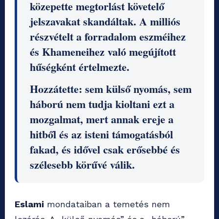
közepette megtorlást követelő
jelszavakat skandáltak. A milliós
részvételt a forradalom eszméihez
és Khameneihez való megújított
hűségként értelmezte.
Hozzátette: sem külső nyomás, sem
háború nem tudja kioltani ezt a
mozgalmat, mert annak ereje a
hitből és az isteni támogatásból
fakad, és idővel csak erősebbé és
szélesebb körűvé válik.
Eslami
mondataiban a temetés nem