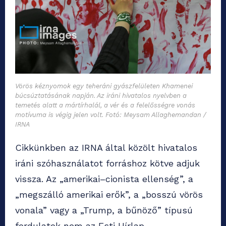
Vörös kéznyomok egy teheráni gyászfelületen Khamenei
búcsúztatásának napján. Az iráni hivatalos nyelvben a
temetés alatt a mártírhalál, a vér és a felelősségre vonás
motívuma is végig jelen volt. Fotó: Meysam Allaghemandan /
IRNA
Cikkünkben az IRNA által közölt hivatalos
iráni szóhasználatot forráshoz kötve adjuk
vissza. Az „amerikai–cionista ellenség”, a
„megszálló amerikai erők”, a „bosszú vörös
vonala” vagy a „Trump, a bűnöző” típusú
fordulatok nem az Esti Hírlap