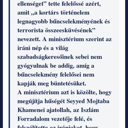
ellenséget” tette felelőssé azért,
amit „a kortárs történelem
legnagyobb bűncselekményének és
terrorista összeesküvésének”
nevezett. A minisztérium szerint az
iráni nép és a világ
szabadságkeresőinek sebei nem
gyógyulnak be addig, amíg a
bűncselekmény felelősei nem
kapják meg büntetésüket.
A minisztérium azt is közölte, hogy
megújítja hűségét Seyyed Mojtaba
Khamenei ajatollah, az Iszlám
Forradalom vezetője felé, és
felszólította az irániakat, hogy