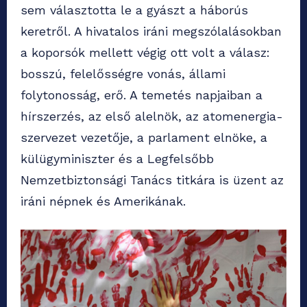
sem választotta le a gyászt a háborús
keretről. A hivatalos iráni megszólalásokban
a koporsók mellett végig ott volt a válasz:
bosszú, felelősségre vonás, állami
folytonosság, erő. A temetés napjaiban a
hírszerzés, az első alelnök, az atomenergia-
szervezet vezetője, a parlament elnöke, a
külügyminiszter és a Legfelsőbb
Nemzetbiztonsági Tanács titkára is üzent az
iráni népnek és Amerikának.