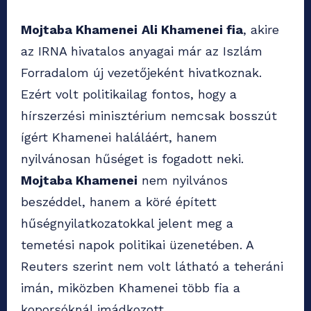
Mojtaba Khamenei
Ali Khamenei fia
, akire
az IRNA hivatalos anyagai már az Iszlám
Forradalom új vezetőjeként hivatkoznak.
Ezért volt politikailag fontos, hogy a
hírszerzési minisztérium nemcsak bosszút
ígért Khamenei haláláért, hanem
nyilvánosan hűséget is fogadott neki.
Mojtaba Khamenei
nem nyilvános
beszéddel, hanem a köré épített
hűségnyilatkozatokkal jelent meg a
temetési napok politikai üzenetében. A
Reuters szerint nem volt látható a teheráni
imán, miközben Khamenei több fia a
koporsóknál imádkozott.