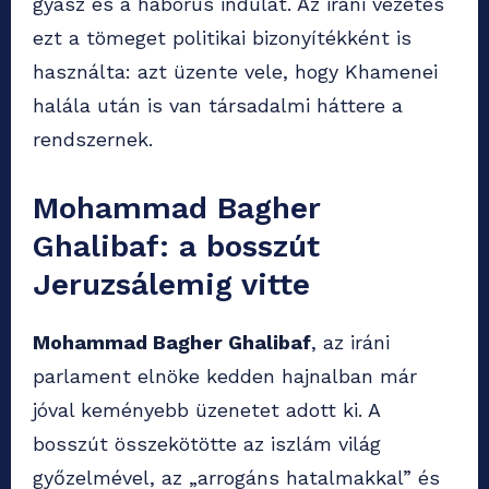
gyász és a háborús indulat. Az iráni vezetés
ezt a tömeget politikai bizonyítékként is
használta: azt üzente vele, hogy Khamenei
halála után is van társadalmi háttere a
rendszernek.
Mohammad Bagher
Ghalibaf: a bosszút
Jeruzsálemig vitte
Mohammad Bagher Ghalibaf
, az iráni
parlament elnöke kedden hajnalban már
jóval keményebb üzenetet adott ki. A
bosszút összekötötte az iszlám világ
győzelmével, az „arrogáns hatalmakkal” és