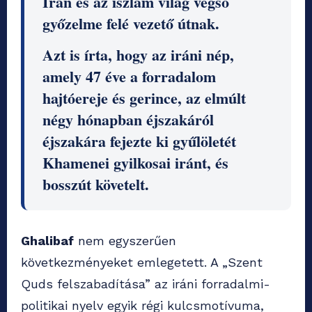
Irán és az iszlám világ végső
győzelme felé vezető útnak.
Azt is írta, hogy az iráni nép,
amely 47 éve a forradalom
hajtóereje és gerince, az elmúlt
négy hónapban éjszakáról
éjszakára fejezte ki gyűlöletét
Khamenei gyilkosai iránt, és
bosszút követelt.
Ghalibaf
nem egyszerűen
következményeket emlegetett. A „Szent
Quds felszabadítása” az iráni forradalmi-
politikai nyelv egyik régi kulcsmotívuma,