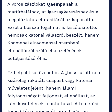
A vörös zászlókat
Qaempanah
a
mártírhalálhoz, az igazságkereséshez és a
megaláztatás elutasításához kapcsolta.
Ezzel a bosszú fogalmát is kiszélesítette:
nemcsak katonai válaszról beszélt, hanem
Khamenei elnyomással szembeni
ellenállásról szóló elképzelésének
beteljesítéséről is.
Ez belpolitikai üzenet is. A „bosszú” itt nem
kizárólag rakétát, csapást vagy katonai
műveletet jelent, hanem állami
folytonosságot: fejlődést, ellenállást, az
iráni követelések fenntartását. A temetési
tömeg képe bizonyíték arra, hogy van