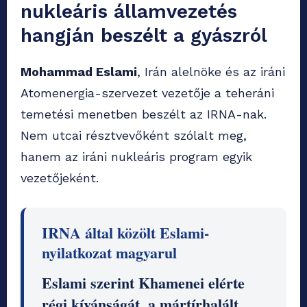
nukleáris államvezetés
hangján beszélt a gyászról
Mohammad Eslami
, Irán alelnöke és az iráni
Atomenergia-szervezet vezetője a teheráni
temetési menetben beszélt az IRNA-nak.
Nem utcai résztvevőként szólalt meg,
hanem az iráni nukleáris program egyik
vezetőjeként.
IRNA által közölt Eslami-
nyilatkozat magyarul
Eslami szerint Khamenei elérte
régi kívánságát, a mártírhalált.