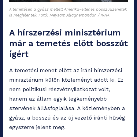
A temetésen a gyász mellett Amerika-ellenes bosszúüzenetek
is megjelentek. Fotó: Meysam Allaghemandan / IRNA
A hírszerzési minisztérium
már a temetés előtt bosszút
ígért
A temetési menet előtt az iráni hírszerzési
minisztérium külön közleményt adott ki. Ez
nem politikusi részvétnyilatkozat volt,
hanem az állam egyik legkeményebb
szervének állásfoglalása. A közleményben a
gyász, a bosszú és az új vezető iránti hűség
egyszerre jelent meg.