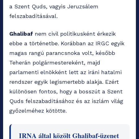
a Szent Quds, vagyis Jeruzsálem
felszabadításával.
Ghalibaf
nem civil politikusként érkezik
ebbe a történetbe. Korábban az IRGC egyik
magas rangú parancsnoka volt, később
Teherán polgármestereként, majd
parlamenti elnökként lett az iráni hatalmi
rendszer egyik legismertebb alakja. Ezért
különösen fontos, hogy a bosszút a Szent
Quds felszabadításához és az iszlám világ
győzelméhez kötötte.
IRNA által közölt Ghalibaf-üzenet