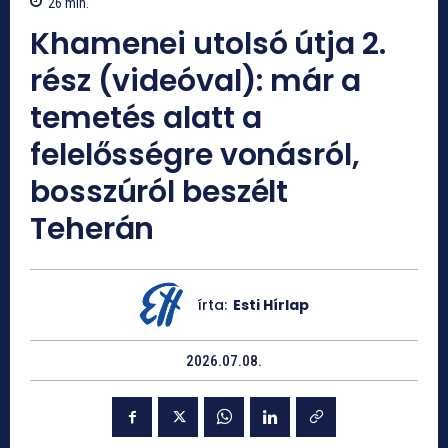
26
min.
Khamenei utolsó útja 2.
rész (videóval): már a
temetés alatt a
felelősségre vonásról,
bosszúról beszélt
Teherán
írta:
Esti Hírlap
2026.07.08.