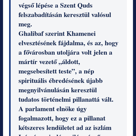
végső lépése a Szent Quds
felszabadításán keresztül valósul
meg.
Ghalibaf szerint Khamenei
elvesztésének fájdalma, és az, hogy
a fővárosban utoljára volt jelen a
mártír vezető „áldott,
megsebesített teste”, a nép
spirituális ébredésének újabb
megnyilvánulásán keresztül
tudatos történelmi pillanattá vált.
A parlament elnöke úgy
fogalmazott, hogy ez a pillanat
kétszeres lendületet ad az iszlám