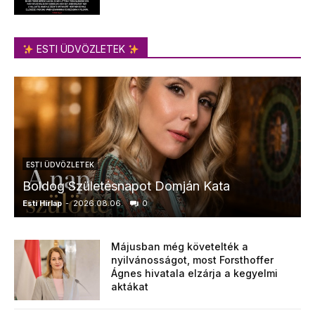
ESTI ÜDVÖZLETEK
ESTI ÜDVÖZLETEK
Boldog Születésnapot Domján Kata
Esti Hírlap
-
2026.08.06.
0
E
Májusban még követelték a
nyilvánosságot, most Forsthoffer
Ágnes hivatala elzárja a kegyelmi
aktákat