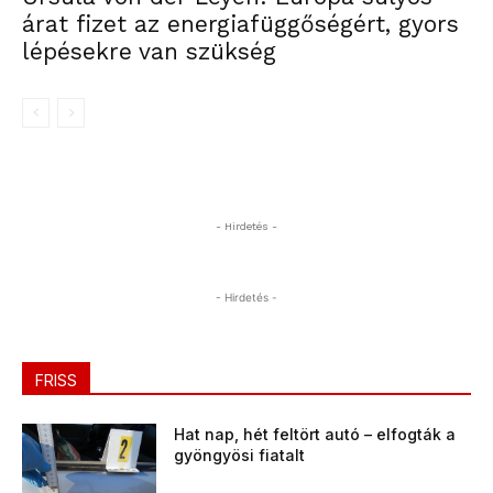
árat fizet az energiafüggőségért, gyors
lépésekre van szükség
- Hirdetés -
- Hirdetés -
FRISS
Hat nap, hét feltört autó – elfogták a
gyöngyösi fiatalt