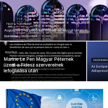
TECH & TUDOMÁNY
Augusztus 2-től jelölni kell több MI-vel készült tartalmat
Esti Hírlap
-
2026.07.24.
KÜLFÖLD
Marine Le Pen Magyar Péternek
GAZDASÁG
üzent a Fidesz szervereinek
Az Európai 
lefoglalása után
AliExpresst