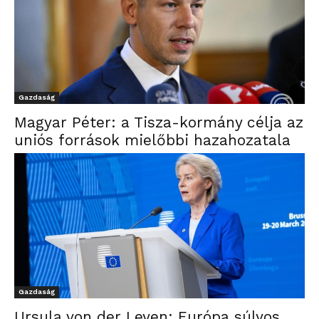
Gazdaság
Magyar Péter: a Tisza-kormány célja az
uniós források mielőbbi hazahozatala
Gazdaság
Ursula von der Leyen: Európa súlyos