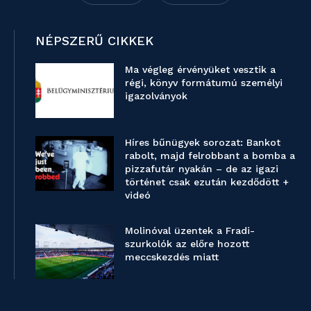
NÉPSZERŰ CIKKEK
Ma végleg érvényüket vesztik a
régi, könyv formátumú személyi
igazolványok
Híres bűnügyek sorozat: Bankot
rabolt, majd felrobbant a bomba a
pizzafutár nyakán – de az igazi
történet csak ezután kezdődött +
videó
Molinóval üzentek a Fradi-
szurkolók az előre hozott
meccskezdés miatt