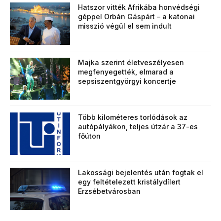
Hatszor vitték Afrikába honvédségi
géppel Orbán Gáspárt – a katonai
misszió végül el sem indult
Majka szerint életveszélyesen
megfenyegették, elmarad a
sepsiszentgyörgyi koncertje
Több kilométeres torlódások az
autópályákon, teljes útzár a 37-es
főúton
Lakossági bejelentés után fogtak el
egy feltételezett kristálydílert
Erzsébetvárosban