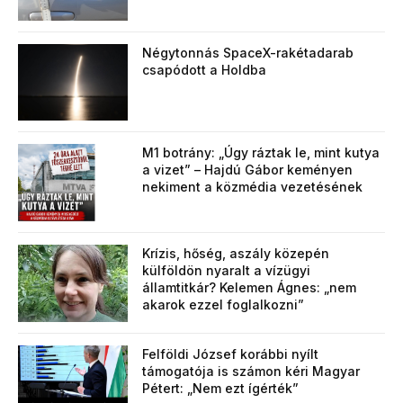
Négytonnás SpaceX-rakétadarab
csapódott a Holdba
M1 botrány: „Úgy ráztak le, mint kutya
a vizet” – Hajdú Gábor keményen
nekiment a közmédia vezetésének
Krízis, hőség, aszály közepén
külföldön nyaralt a vízügyi
államtitkár? Kelemen Ágnes: „nem
akarok ezzel foglalkozni”
Felföldi József korábbi nyílt
támogatója is számon kéri Magyar
Pétert: „Nem ezt ígérték”