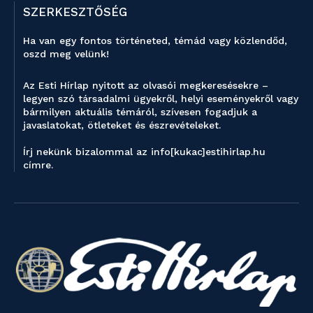
SZERKESZTŐSÉG
Ha van egy fontos történeted, témád vagy közlendőd,
oszd meg velünk!
Az Esti Hírlap nyitott az olvasói megkeresésekre –
legyen szó társadalmi ügyekről, helyi eseményekről vagy
bármilyen aktuális témáról, szívesen fogadjuk a
javaslatokat, ötleteket és észrevételeket.
Írj nekünk bizalommal az info[kukac]estihirlap.hu
címre.