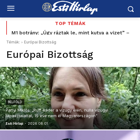
TOP TÉMÁK
M1 botrány: „Úgy ráztak le, mint kutya a vizet” –
Hajdú Gábor keményen nekiment a közmédia
Témák:
Európai Bizottság
vezetésének
Európai Bizottság
BELFÖLD
Panyi Miklós: „Ruff-káder a vízügy élén, nulla vízügyi
tapasztalattal, 15 éve nem él Magyarországon”
Esti Hírlap
-
2026.08.01.