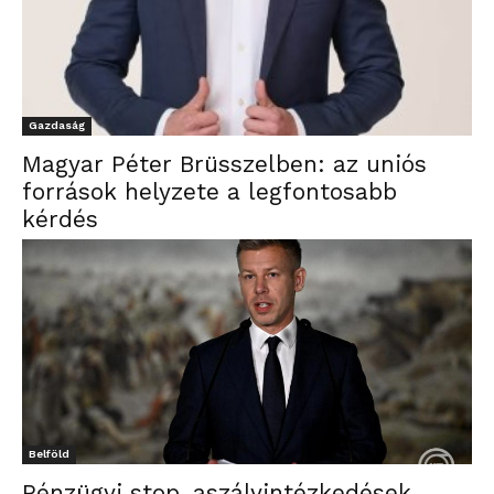
Gazdaság
Magyar Péter Brüsszelben: az uniós
források helyzete a legfontosabb
kérdés
Belföld
Pénzügyi stop, aszályintézkedések,