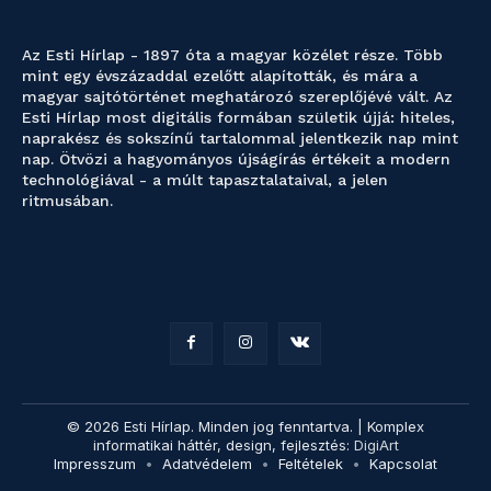
Az Esti Hírlap - 1897 óta a magyar közélet része. Több
mint egy évszázaddal ezelőtt alapították, és mára a
magyar sajtótörténet meghatározó szereplőjévé vált. Az
Esti Hírlap most digitális formában születik újjá: hiteles,
naprakész és sokszínű tartalommal jelentkezik nap mint
nap. Ötvözi a hagyományos újságírás értékeit a modern
technológiával - a múlt tapasztalataival, a jelen
ritmusában.
© 2026 Esti Hírlap. Minden jog fenntartva. | Komplex
informatikai háttér, design, fejlesztés:
DigiArt
Impresszum
Adatvédelem
Feltételek
Kapcsolat