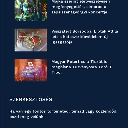
Majka szerint életveszélyesen
megfenyegették, elmarad a
sepsiszentgyörgyi koncertje
Visszatért Borsodba: Lipták Attila
lett a katasztrófavédelem új
igazgatója
Magyar Pétert és a Tiszát is
meghívná Tusványosra Toró T.
Tibor
SZERKESZTŐSÉG
Ha van egy fontos történeted, témád vagy közlendőd,
oszd meg velünk!