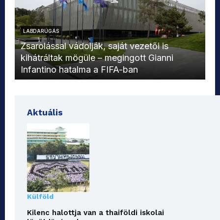
LABDARÚGÁS
L
Zsarolással vádolják, saját vezetői is
kihátráltak mögüle – megingott Gianni
Mo
Infantino hatalma a FIFA-ban
el
Aktuális
Külföld
Kilenc halottja van a thaiföldi iskolai