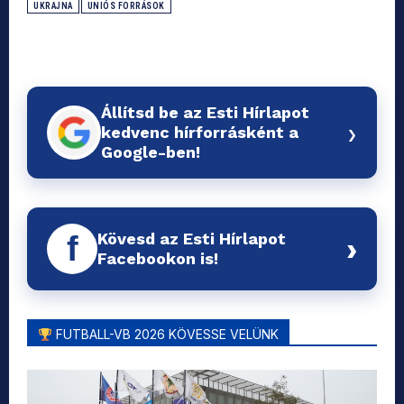
UKRAJNA
UNIÓS FORRÁSOK
Állítsd be az Esti Hírlapot
›
kedvenc hírforrásként a
Google-ben!
Kövesd az Esti Hírlapot
f
›
Facebookon is!
FUTBALL-VB 2026 KÖVESSE VELÜNK