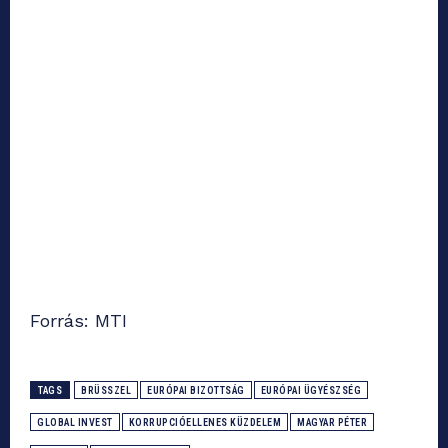
Forrás: MTI
TAGS
BRÜSSZEL
EURÓPAI BIZOTTSÁG
EURÓPAI ÜGYÉSZSÉG
GLOBAL INVEST
KORRUPCIÓELLENES KÜZDELEM
MAGYAR PÉTER