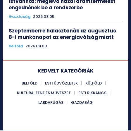
Istvánhoz: meglévő hazai áramtermelést
engednének be a rendszerbe
Gazdaság
2026.08.05.
Szeptemberre halasztanák az augusztus
8-i munkanapot az energiaválság miatt
Belföld
2026.08.03.
KEDVELT KATEGÓRIÁK
BELFÖLD
ESTI ÜDVÖZLETEK
KÜLFÖLD
KULTÚRA, ZENE ÉS MŰVÉSZET
ESTI RIKKANCS
LABDARÚGÁS
GAZDASÁG