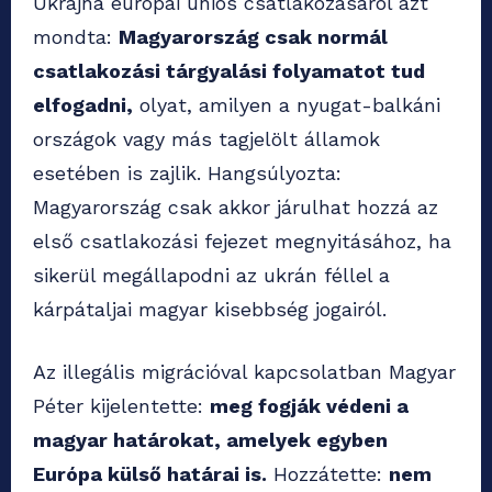
Ukrajna európai uniós csatlakozásáról azt
mondta:
Magyarország csak normál
csatlakozási tárgyalási folyamatot tud
elfogadni,
olyat, amilyen a nyugat-balkáni
országok vagy más tagjelölt államok
esetében is zajlik. Hangsúlyozta:
Magyarország csak akkor járulhat hozzá az
első csatlakozási fejezet megnyitásához, ha
sikerül megállapodni az ukrán féllel a
kárpátaljai magyar kisebbség jogairól.
Az illegális migrációval kapcsolatban Magyar
Péter kijelentette:
meg fogják védeni a
magyar határokat, amelyek egyben
Európa külső határai is.
Hozzátette:
nem