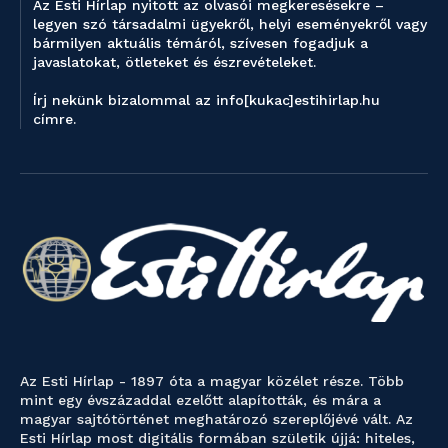
Az Esti Hírlap nyitott az olvasói megkeresésekre –
legyen szó társadalmi ügyekről, helyi eseményekről vagy
bármilyen aktuális témáról, szívesen fogadjuk a
javaslatokat, ötleteket és észrevételeket.
Írj nekünk bizalommal az info[kukac]estihirlap.hu
címre.
Az Esti Hírlap - 1897 óta a magyar közélet része. Több
mint egy évszázaddal ezelőtt alapították, és mára a
magyar sajtótörténet meghatározó szereplőjévé vált. Az
Esti Hírlap most digitális formában születik újjá: hiteles,