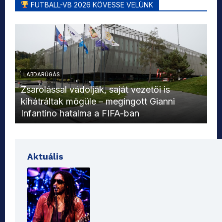
FUTBALL-VB 2026 KÖVESSE VELÜNK
LABDARÚGÁS
L
Zsarolással vádolják, saját vezetői is
kihátráltak mögüle – megingott Gianni
Mo
Infantino hatalma a FIFA-ban
el
Aktuális