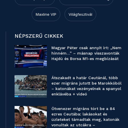
Maxline VIP
Világfesztivál
NÉPSZERŰ CIKKEK
Magyar Péter csak annyit írt: „Nem
hinném…” – másnap visszavonták
Hajdú és Borsa M1-es megbízását
Átszakadt a határ Ceutánál, több
ezer migráns jutott be Marokkóból
– katonákat vezényelnek a spanyol
enklávéba + videó
Ötvenezer migráns tört be a 84
ezres Ceutába: lakásokat és
üzleteket támadtak meg, katonák
vonultak az utcákra –