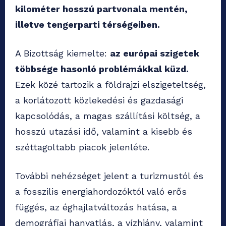
kilométer hosszú partvonala mentén,
illetve tengerparti térségeiben.
A Bizottság kiemelte:
az európai szigetek
többsége hasonló problémákkal küzd.
Ezek közé tartozik a földrajzi elszigeteltség,
a korlátozott közlekedési és gazdasági
kapcsolódás, a magas szállítási költség, a
hosszú utazási idő, valamint a kisebb és
széttagoltabb piacok jelenléte.
További nehézséget jelent a turizmustól és
a fosszilis energiahordozóktól való erős
függés, az éghajlatváltozás hatása, a
demográfiai hanyatlás, a vízhiány, valamint