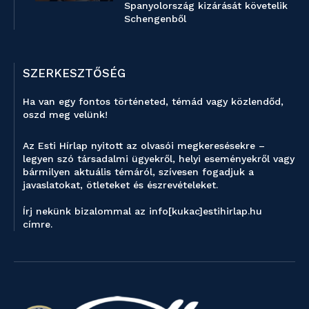
Spanyolország kizárását követelik
Schengenből
SZERKESZTŐSÉG
Ha van egy fontos történeted, témád vagy közlendőd,
oszd meg velünk!
Az Esti Hírlap nyitott az olvasói megkeresésekre –
legyen szó társadalmi ügyekről, helyi eseményekről vagy
bármilyen aktuális témáról, szívesen fogadjuk a
javaslatokat, ötleteket és észrevételeket.
Írj nekünk bizalommal az info[kukac]estihirlap.hu
címre.