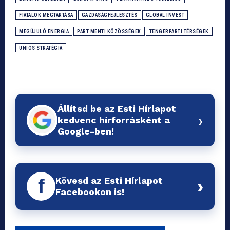
FIATALOK MEGTARTÁSA
GAZDASÁGFEJLESZTÉS
GLOBAL INVEST
MEGÚJULÓ ENERGIA
PART MENTI KÖZÖSSÉGEK
TENGERPARTI TÉRSÉGEK
UNIÓS STRATÉGIA
Állítsd be az Esti Hírlapot
›
kedvenc hírforrásként a
Google-ben!
Kövesd az Esti Hírlapot
f
›
Facebookon is!