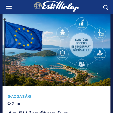
GAZDASÁG
2
min.