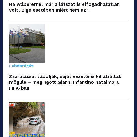
Ha Wáberernél már a látszat is elfogadhatatlan
volt, Bige esetében miért nem az?
Labdarúgás
Zsarolással vádolják, saját vezetői is kihátráltak
mögüle – megingott Gianni Infantino hatalma a
FIFA-ban