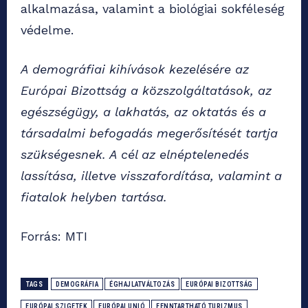
alkalmazása, valamint a biológiai sokféleség
védelme.
A demográfiai kihívások kezelésére az
Európai Bizottság a közszolgáltatások, az
egészségügy, a lakhatás, az oktatás és a
társadalmi befogadás megerősítését tartja
szükségesnek. A cél az elnéptelenedés
lassítása, illetve visszafordítása, valamint a
fiatalok helyben tartása.
Forrás: MTI
TAGS
DEMOGRÁFIA
ÉGHAJLATVÁLTOZÁS
EURÓPAI BIZOTTSÁG
EURÓPAI SZIGETEK
EURÓPAI UNIÓ
FENNTARTHATÓ TURIZMUS