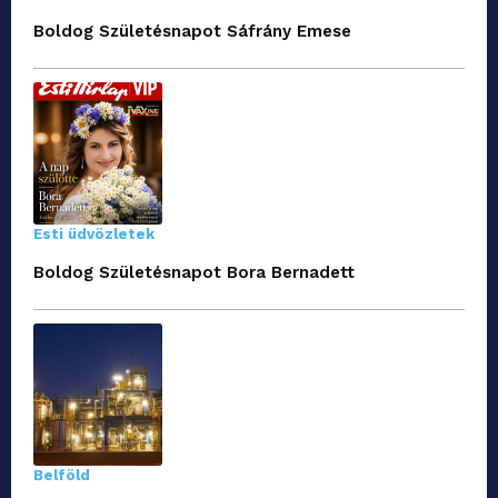
Boldog Születésnapot Sáfrány Emese
Esti üdvözletek
Boldog Születésnapot Bora Bernadett
Belföld