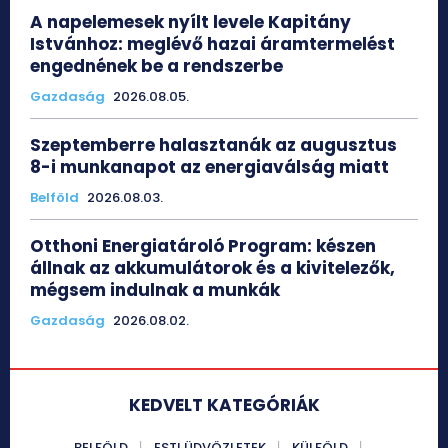
A napelemesek nyílt levele Kapitány
Istvánhoz: meglévő hazai áramtermelést
engednének be a rendszerbe
Gazdaság
2026.08.05.
Szeptemberre halasztanák az augusztus
8-i munkanapot az energiaválság miatt
Belföld
2026.08.03.
Otthoni Energiatároló Program: készen
állnak az akkumulátorok és a kivitelezők,
mégsem indulnak a munkák
Gazdaság
2026.08.02.
KEDVELT KATEGÓRIÁK
BELFÖLD
ESTI ÜDVÖZLETEK
KÜLFÖLD