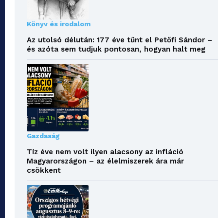
Könyv és irodalom
Az utolsó délután: 177 éve tűnt el Petőfi Sándor –
és azóta sem tudjuk pontosan, hogyan halt meg
Gazdaság
Tíz éve nem volt ilyen alacsony az infláció
Magyarországon – az élelmiszerek ára már
csökkent