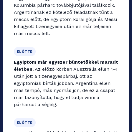
Kolumbia párharc továbbjutójával találkozik.
Argentínának ez kötelező feladatnak tűnt a
meccs előtt, de Egyiptom korai gólja és Messi
kihagyott tizenegyese után ez már teljesen
más meccs lett.
ELŐTTE
Egyiptom már egyszer büntetőkkel maradt
életben.
Az előző körben Ausztrália ellen 1–1
után jött a tizenegyespárbaj, ott az
egyiptomiak bírták jobban. Argentína ellen
más tempó, más nyomás jön, de ez a csapat
már bizonyította, hogy el tudja vinni a
párharcot a végéig.
ELŐTTE