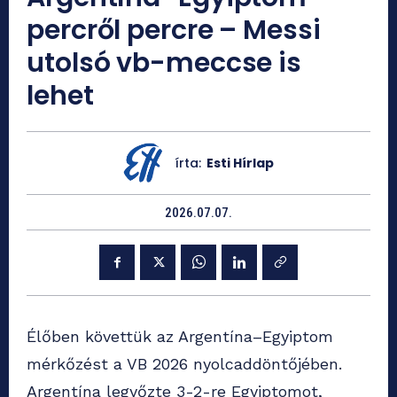
percről percre – Messi
utolsó vb-meccse is
lehet
írta:
Esti Hírlap
2026.07.07.
Élőben követtük az Argentína–Egyiptom
mérkőzést a VB 2026 nyolcaddöntőjében.
Argentína legyőzte 3-2-re Egyiptomot,