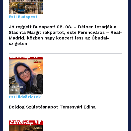
Esti Budapest
Jó reggelt Budapest! 08. 08. – Délben lezárják a
Slachta Margit rakpartot, este Ferencváros – Real-
Madrid, közben nagy koncert lesz az Óbudai-
szigeten
Esti üdvözletek
Boldog Születésnapot Temesvári Edina