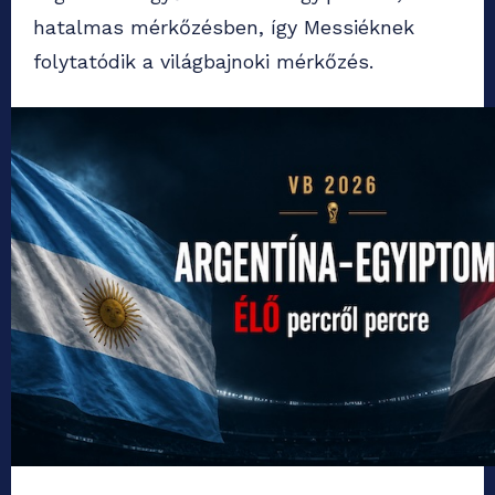
hatalmas mérkőzésben, így Messiéknek
folytatódik a világbajnoki mérkőzés.