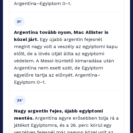
Argentína–Egyiptom 0–1.
31′
Argentína tovább nyom, Mac Allister is
közel járt.
Egy újabb argentin fejesnél
megint nagy volt a veszély az egyiptomi kapu
előtt, de a lövés útját állta az egyiptomi
védelem. A Messi-büntető kimaradása után
Argentína nem esett szét, de Egyiptom
egyelőre tartja az előnyét. Argentína–
Egyiptom 0–1.
26′
Nagy argentin fejes, újabb egyiptomi
mentés.
Argentína egyre erősebben tolja rá a
játékot Egyiptomra, és a 26. perc körül egy
veszélyes fejesnél már nagyon közel volt az