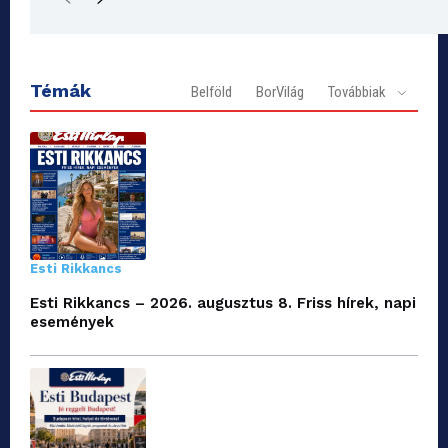
Témák
Belföld
BorVilág
Továbbiak
Esti Rikkancs
Esti Rikkancs – 2026. augusztus 8. Friss hírek, napi
események