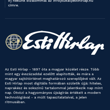
Írj nekünk bizalommal az info[kukac]estihirlap.hu
címre.
Az Esti Hírlap - 1897 óta a magyar közélet része. Több
mint egy évszázaddal ezelőtt alapították, és mára a
magyar sajtótörténet meghatározó szereplőjévé vált. Az
Esti Hírlap most digitális formában születik újjá: hiteles,
naprakész és sokszínű tartalommal jelentkezik nap mint
nap. Ötvözi a hagyományos újságírás értékeit a modern
technológiával - a múlt tapasztalataival, a jelen
ritmusában.