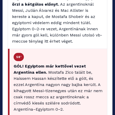
őrzi a kétgólos előnyt.
Az argentinoknál
Messi, Julián Álvarez és Mac Allister is
kereste a kaput, de Mostafa Shobeir és az
egyiptomi védelem eddig mindent túlél.
Egyiptom 0–2-re vezet, Argentínának innen
már gyors gól kell, különben Messi utolsó vb-
meccse tényleg itt érhet véget.
58′
GÓL! Egyiptom már kettővel vezet
Argentína ellen.
Mostafa Zico talált be,
Haissem Hassan készítette elő a gólt, és
ezzel Argentína nagyon nagy bajba került. A
kihagyott Messi-tizenegyes után ez már nem
csak rossz meccs az argentinoknak: a
címvédő kiesés szélére sodródott.
Argentína–Egyiptom 0–2.