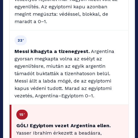
egyenlítés. Az egyiptomi kapu azonban
megint megúszta: védéssel, blokkal, de
maradt a 0–1.
22′
Messi kihagyta a tizenegyest.
Argentína
gyorsan megkapta volna az esélyt az
egyenlítésre, miután az egyik argentin
támadót buktatták a tizenhatoson belül.
Messi állt a labda mögé, de az egyiptomi
kapus védeni tudott. Marad az egyiptomi
vezetés, Argentína–Egyiptom 0–1.
15′
GÓL! Egyiptom vezet Argentína ellen.
Yasser Ibrahim érkezett a beadásra,