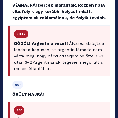
VÉGHAJRÁ! percek maradtak, közben nagy
vita folyik egy korábbi helyzet miatt,
egyiptomiak reklamálnak, de folyik tovább.
90+2
GÓÓÓL! Argentína vezet!
Álvarez átrúgta a
labdát a kapuson, az argentin támadó nem
várta meg, hogy bárki odaérjen: belőtte. 0–2
után 3–2 Argentínának, teljesen megőrült a
meccs Atlantában.
90′
ŐRÜLT HAJRÁ!
82′