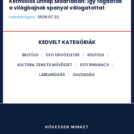
Kétmilliós ünnep Madridban: így fogadták
a világbajnok spanyol válogatottat
Labdarúgás
2026.07.22.
KEDVELT KATEGÓRIÁK
BELFÖLD
ESTI ÜDVÖZLETEK
KÜLFÖLD
KULTÚRA, ZENE ÉS MŰVÉSZET
ESTI RIKKANCS
LABDARÚGÁS
GAZDASÁG
KÖVESSEN MINKET