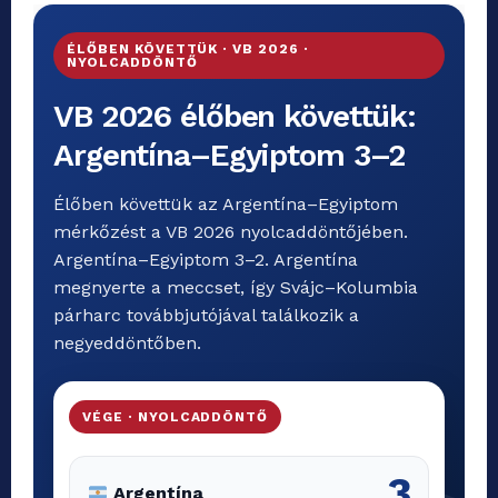
ÉLŐBEN KÖVETTÜK · VB 2026 ·
NYOLCADDÖNTŐ
VB 2026 élőben követtük:
Argentína–Egyiptom 3–2
Élőben követtük az Argentína–Egyiptom
mérkőzést a VB 2026 nyolcaddöntőjében.
Argentína–Egyiptom 3–2. Argentína
megnyerte a meccset, így Svájc–Kolumbia
párharc továbbjutójával találkozik a
negyeddöntőben.
VÉGE · NYOLCADDÖNTŐ
3
Argentína