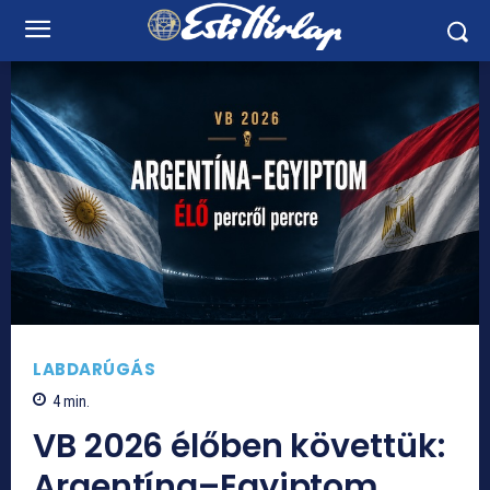
LABDARÚGÁS
4
min.
VB 2026 élőben követtük:
Argentína–Egyiptom