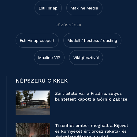
Esti Hírlap
Maxline Media
KÖZÖSSÉGEK
Esti Hírlap csoport
Modell / hostess / casting
Maxline VIP
Világfesztivál
NÉPSZERŰ CIKKEK
Zárt lelátó vár a Fradira: súlyos
büntetést kapott a Górnik Zabrze
Tizenhét ember meghalt a Kijevet
és környékét ért orosz rakéta- és