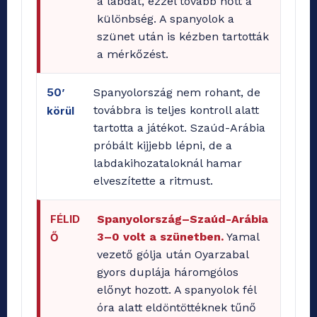
a labdát, ezzel tovább nőtt a
különbség. A spanyolok a
szünet után is kézben tartották
a mérkőzést.
50’
Spanyolország nem rohant, de
továbbra is teljes kontroll alatt
körül
tartotta a játékot. Szaúd-Arábia
próbált kijjebb lépni, de a
labdakihozataloknál hamar
elveszítette a ritmust.
FÉLID
Spanyolország–Szaúd-Arábia
3–0 volt a szünetben.
Yamal
Ő
vezető gólja után Oyarzabal
gyors duplája háromgólos
előnyt hozott. A spanyolok fél
óra alatt eldöntöttéknek tűnő