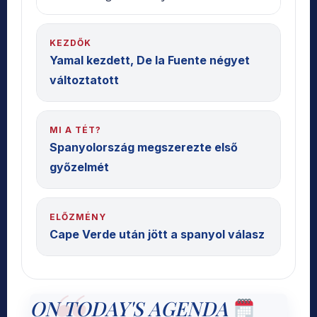
KEZDŐK
Yamal kezdett, De la Fuente négyet
változtatott
MI A TÉT?
Spanyolország megszerezte első
győzelmét
ELŐZMÉNY
Cape Verde után jött a spanyol válasz
ON TODAY'S AGENDA