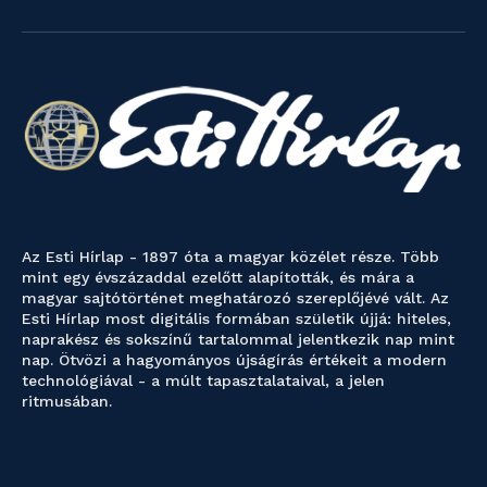
Az Esti Hírlap - 1897 óta a magyar közélet része. Több
mint egy évszázaddal ezelőtt alapították, és mára a
magyar sajtótörténet meghatározó szereplőjévé vált. Az
Esti Hírlap most digitális formában születik újjá: hiteles,
naprakész és sokszínű tartalommal jelentkezik nap mint
nap. Ötvözi a hagyományos újságírás értékeit a modern
technológiával - a múlt tapasztalataival, a jelen
ritmusában.