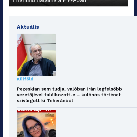
Infantino hatalma a FIFA-ban
el
Aktuális
Külföld
Pezeskian sem tudja, valóban Irán legfelsőbb
vezetőjével találkozott-e – különös történet
szivárgott ki Teheránból