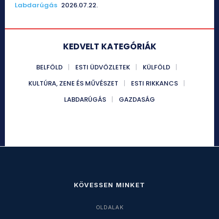
Labdarúgás
2026.07.22.
KEDVELT KATEGÓRIÁK
BELFÖLD
ESTI ÜDVÖZLETEK
KÜLFÖLD
KULTÚRA, ZENE ÉS MŰVÉSZET
ESTI RIKKANCS
LABDARÚGÁS
GAZDASÁG
KÖVESSEN MINKET
OLDALAK