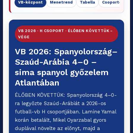
VB-központ
Menetrend
Tabella
Csoportok
VB 2026 · H CSOPORT · ÉLŐBEN KÖVETTÜK –
VÉGE
VB 2026: Spanyolország–
Szaúd-Arábia 4–0 –
sima spanyol győzelem
Atlantában
ÉLŐBEN KÖVETTÜK: Spanyolország 4–0-
ra legyőzte Szaúd-Arábiát a 2026-os
futball-vb H csoportjában. Lamine Yamal
korán betalált, Mikel Oyarzabal gyors
duplával növelte az előnyt, majd a