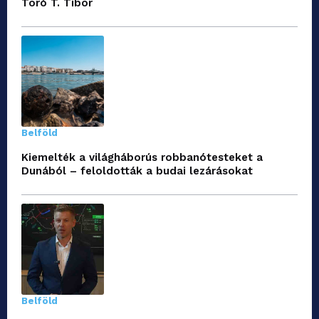
Toró T. Tibor
Belföld
Kiemelték a világháborús robbanótesteket a
Dunából – feloldották a budai lezárásokat
Belföld