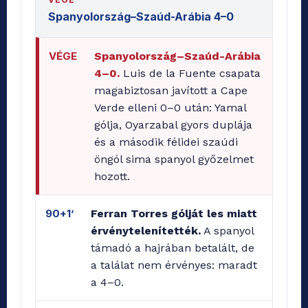
Spanyolország–Szaúd-Arábia 4–0
VÉGE
Spanyolország–Szaúd-Arábia
4–0.
Luis de la Fuente csapata
magabiztosan javított a Cape
Verde elleni 0–0 után: Yamal
gólja, Oyarzabal gyors duplája
és a második félidei szaúdi
öngól sima spanyol győzelmet
hozott.
90+1’
Ferran Torres gólját les miatt
érvénytelenítették.
A spanyol
támadó a hajrában betalált, de
a találat nem érvényes: maradt
a 4–0.