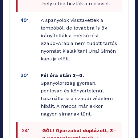
helyzetbe hozták a meccset.
40’
A spanyolok visszavettek a
tempóból, de továbbra is ők
irányították a mérkőzést.
Szaúd-Arábia nem tudott tartós
nyomást kialakítani Unai Simón
kapuja előtt.
30’
Fél óra után 3–0.
Spanyolország gyorsan,
pontosan és könyörtelenül
használta ki a szaúdi védelem
hibáit. A meccs már ekkor
nagyon simának tűnt.
24’
GÓL! Oyarzabal duplázott, 3–