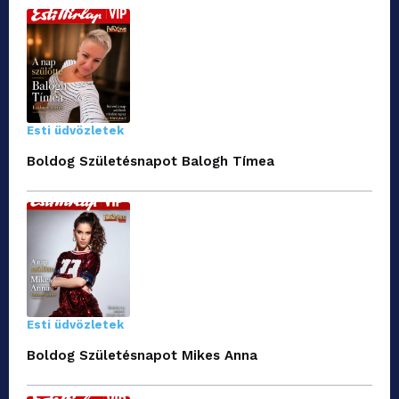
Esti üdvözletek
Boldog Születésnapot Balogh Tímea
Esti üdvözletek
Boldog Születésnapot Mikes Anna