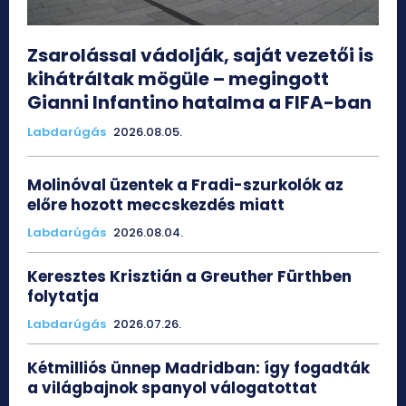
Zsarolással vádolják, saját vezetői is
kihátráltak mögüle – megingott
Gianni Infantino hatalma a FIFA-ban
Labdarúgás
2026.08.05.
Molinóval üzentek a Fradi-szurkolók az
előre hozott meccskezdés miatt
Labdarúgás
2026.08.04.
Keresztes Krisztián a Greuther Fürthben
folytatja
Labdarúgás
2026.07.26.
Kétmilliós ünnep Madridban: így fogadták
a világbajnok spanyol válogatottat