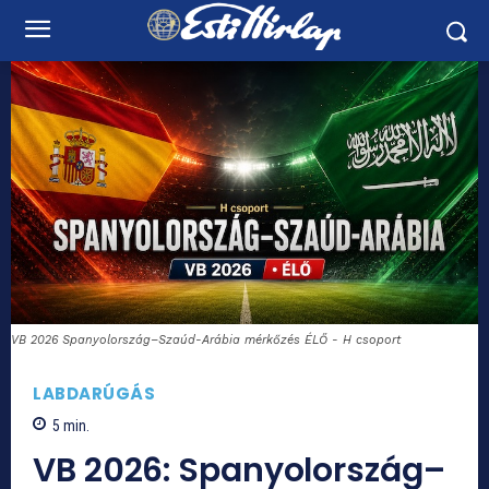
VB 2026 Spanyolország–Szaúd-Arábia mérkőzés ÉLŐ - H csoport
LABDARÚGÁS
5
min.
VB 2026: Spanyolország–