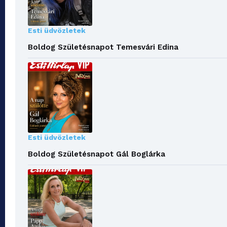
Esti üdvözletek
Boldog Születésnapot Temesvári Edina
Esti üdvözletek
Boldog Születésnapot Gál Boglárka