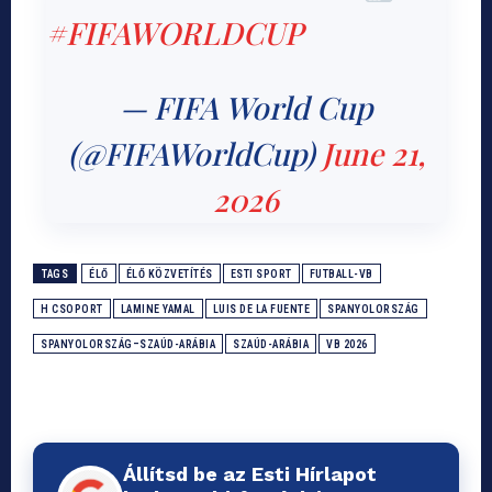
#FIFAWORLDCUP
— FIFA World Cup
(@FIFAWorldCup)
June 21,
2026
TAGS
ÉLŐ
ÉLŐ KÖZVETÍTÉS
ESTI SPORT
FUTBALL-VB
H CSOPORT
LAMINE YAMAL
LUIS DE LA FUENTE
SPANYOLORSZÁG
SPANYOLORSZÁG–SZAÚD-ARÁBIA
SZAÚD-ARÁBIA
VB 2026
Állítsd be az Esti Hírlapot