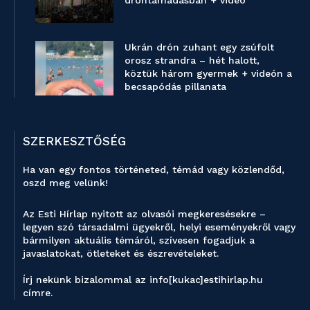
dróntámadásban + videó
Ukrán drón zuhant egy zsúfolt
orosz strandra – hét halott,
köztük három gyermek + videón a
becsapódás pillanata
SZERKESZTŐSÉG
Ha van egy fontos történeted, témád vagy közlendőd,
oszd meg velünk!
Az Esti Hírlap nyitott az olvasói megkeresésekre –
legyen szó társadalmi ügyekről, helyi eseményekről vagy
bármilyen aktuális témáról, szívesen fogadjuk a
javaslatokat, ötleteket és észrevételeket.
Írj nekünk bizalommal az info[kukac]estihirlap.hu
címre.