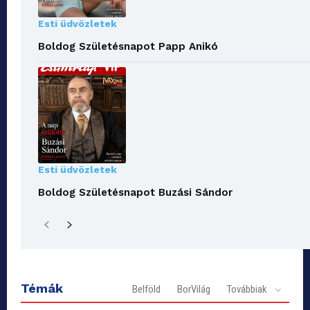
Esti üdvözletek
Boldog Születésnapot Papp Anikó
Esti üdvözletek
Boldog Születésnapot Buzási Sándor
Témák
Belföld
BorVilág
Továbbiak