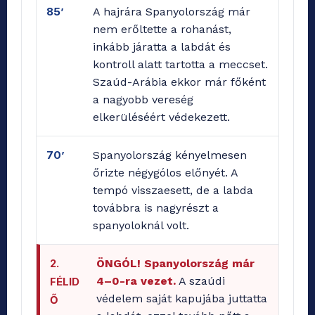
85’
A hajrára Spanyolország már
nem erőltette a rohanást,
inkább járatta a labdát és
kontroll alatt tartotta a meccset.
Szaúd-Arábia ekkor már főként
a nagyobb vereség
elkerüléséért védekezett.
70’
Spanyolország kényelmesen
őrizte négygólos előnyét. A
tempó visszaesett, de a labda
továbbra is nagyrészt a
spanyoloknál volt.
2.
ÖNGÓL! Spanyolország már
4–0-ra vezet.
A szaúdi
FÉLID
védelem saját kapujába juttatta
Ő