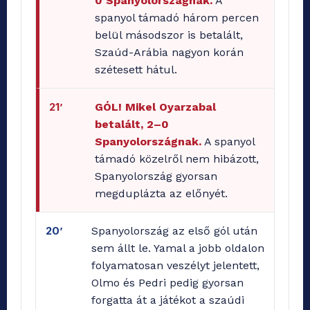
0 Spanyolországnak.
A
spanyol támadó három percen
belül másodszor is betalált,
Szaúd-Arábia nagyon korán
szétesett hátul.
21’
GÓL! Mikel Oyarzabal
betalált, 2–0
Spanyolországnak.
A spanyol
támadó közelről nem hibázott,
Spanyolország gyorsan
megduplázta az előnyét.
20’
Spanyolország az első gól után
sem állt le. Yamal a jobb oldalon
folyamatosan veszélyt jelentett,
Olmo és Pedri pedig gyorsan
forgatta át a játékot a szaúdi