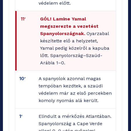
védelem előtt.
11’
GÓL! Lamine Yamal
megszerezte a vezetést
Spanyolországnak.
Oyarzabal
készítette elő a helyzetet,
Yamal pedig közelről a kapuba
lőtt. Spanyolország–Szaúd-
Arábia 1–0.
10’
A spanyolok azonnal magas
tempóban kezdtek, a szaúdi
védelem már az első percekben
komoly nyomás alá került.
1’
Elindult a mérkőzés Atlantában.
Spanyolország a Cape Verde
elleni 0–0 után győzelmi