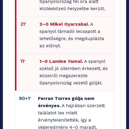
Spanyolország fél óra alatt
kiütésközeli helyzetbe került.
21’
2–0 Mikel Oyarzabal.
A
spanyol támadó lecsapott a
lehetőségre, és megduplázta
az előnyt.
11’
1–0 Lamine Yamal.
A spanyol
szélső jó ütemben érkezett, és
közelről megszerezte
Spanyolország vezető gólját.
90+1’
Ferran Torres gólja nem
érvényes.
A hajrában szerzett
találatot les miatt
érvénytelenítették, így a
végeredmény 4–0 maradt.