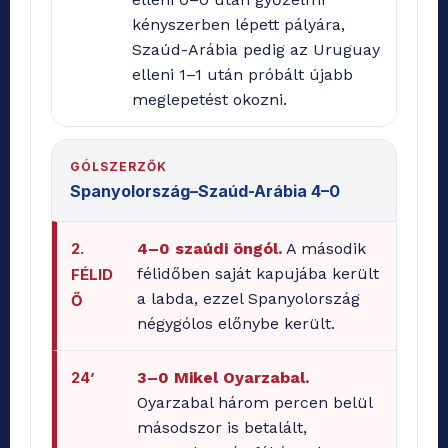
kényszerben lépett pályára,
Szaúd-Arábia pedig az Uruguay
elleni 1–1 után próbált újabb
meglepetést okozni.
GÓLSZERZŐK
Spanyolország–Szaúd-Arábia 4–0
2.
4–0 szaúdi öngól.
A második
félidőben saját kapujába került
FÉLID
a labda, ezzel Spanyolország
Ő
négygólos előnybe került.
24’
3–0 Mikel Oyarzabal.
Oyarzabal három percen belül
másodszor is betalált,