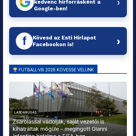
›
kedvenc hírforrásként a
Google-ben!
Kövesd az Esti Hírlapot
f
›
Facebookon is!
FUTBALL-VB 2026 KÖVESSE VELÜNK
LABDARÚGÁS
L
Zsarolással vádolják, saját vezetői is
kihátráltak mögüle – megingott Gianni
Mo