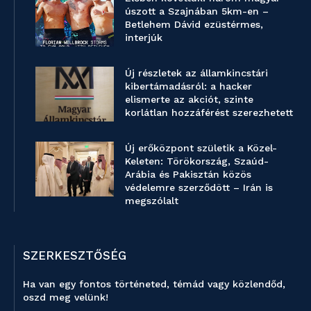
úszott a Szajnában 5km-en –
Betlehem Dávid ezüstérmes,
interjúk
Új részletek az államkincstári
kibertámadásról: a hacker
elismerte az akciót, szinte
korlátlan hozzáférést szerezhetett
Új erőközpont születik a Közel-
Keleten: Törökország, Szaúd-
Arábia és Pakisztán közös
védelemre szerződött – Irán is
megszólalt
SZERKESZTŐSÉG
Ha van egy fontos történeted, témád vagy közlendőd,
oszd meg velünk!