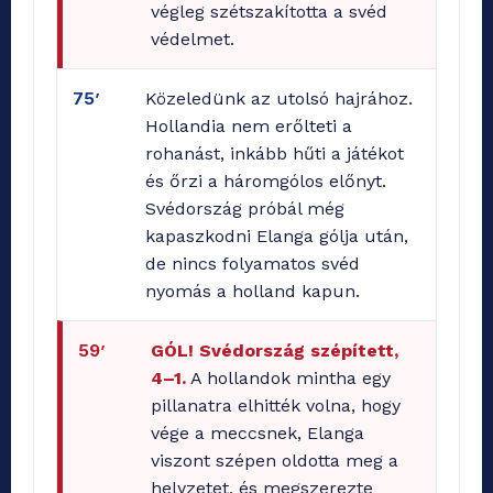
végleg szétszakította a svéd
védelmet.
75’
Közeledünk az utolsó hajrához.
Hollandia nem erőlteti a
rohanást, inkább hűti a játékot
és őrzi a háromgólos előnyt.
Svédország próbál még
kapaszkodni Elanga gólja után,
de nincs folyamatos svéd
nyomás a holland kapun.
59’
GÓL! Svédország szépített,
4–1.
A hollandok mintha egy
pillanatra elhitték volna, hogy
vége a meccsnek, Elanga
viszont szépen oldotta meg a
helyzetet, és megszerezte