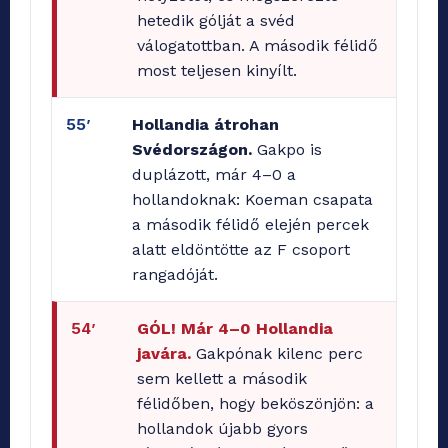
hetedik gólját a svéd
válogatottban. A második félidő
most teljesen kinyílt.
55’
Hollandia átrohan
Svédországon.
Gakpo is
duplázott, már 4–0 a
hollandoknak: Koeman csapata
a második félidő elején percek
alatt eldöntötte az F csoport
rangadóját.
54’
GÓL! Már 4–0 Hollandia
javára.
Gakpónak kilenc perc
sem kellett a második
félidőben, hogy beköszönjön: a
hollandok újabb gyors