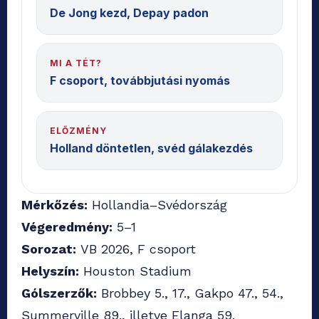
De Jong kezd, Depay padon
MI A TÉT?
F csoport, továbbjutási nyomás
ELŐZMÉNY
Holland döntetlen, svéd gálakezdés
Mérkőzés:
Hollandia–Svédország
Végeredmény:
5–1
Sorozat:
VB 2026, F csoport
Helyszín:
Houston Stadium
Gólszerzők:
Brobbey 5., 17., Gakpo 47., 54.,
Summerville 89., illetve Elanga 59.