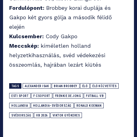
Fordulópont:
Brobbey korai duplája és
Gakpo két gyors gólja a második félidő
elején
Kulcsember:
Cody Gakpo
Meccskép:
kíméletlen holland
helyzetkihasználás, svéd védekezési
összeomlás, hajrában lezárt kiütés
TAGS
ALEXANDER ISAK
BRIAN BROBBEY
ÉLŐ
ÉLŐ KÖZVETÍTÉS
ESTI SPORT
F CSOPORT
FRENKIE DE JONG
FUTBALL-VB
HOLLANDIA
HOLLANDIA–SVÉDORSZÁG
RONALD KOEMAN
SVÉDORSZÁG
VB 2026
VIKTOR GYÖKERES