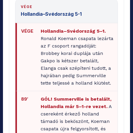
VÉGE
Hollandia–Svédország 5-1
VÉGE
Hollandia–Svédország 5–1.
Ronald Koeman csapata lezárta
az F csoport rangadóját:
Brobbey korai duplája után
Gakpo is kétszer betalált,
Elanga csak szépíteni tudott, a
hajrában pedig Summerville
tette teljessé a holland kiütést.
89′
GÓL! Summerville is betalált,
Hollandia már 5–1-re vezet.
A
csereként érkező holland
támadó is beköszönt, Koeman
csapata újra felgyorsított, és