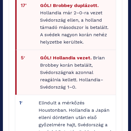
17′
GÓL! Brobbey duplázott.
Hollandia már 2–0-ra vezet
Svédország ellen, a holland
támadó másodszor is betalált.
A svédek nagyon korán nehéz
helyzetbe kerültek.
5’
GÓL! Hollandia vezet.
Brian
Brobbey korán betalált,
Svédországnak azonnal
reagálnia kellett. Hollandia–
Svédország 1–0.
1’
Elindult a mérkőzés
Houstonban. Hollandia a Japán
elleni döntetlen után első
győzelmére hajt, Svédország a