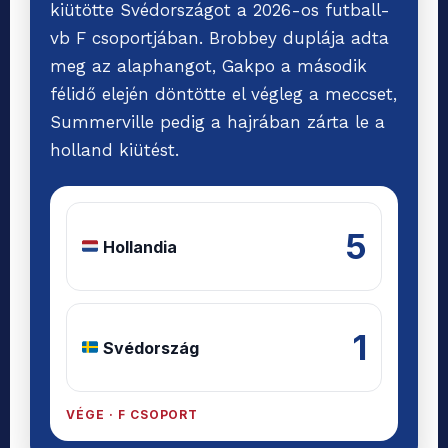
kiütötte Svédországot a 2026-os futball-
vb F csoportjában. Brobbey duplája adta
meg az alaphangot, Gakpo a második
félidő elején döntötte el végleg a meccset,
Summerville pedig a hajrában zárta le a
holland kiütést.
5
Hollandia
1
Svédország
VÉGE · F CSOPORT