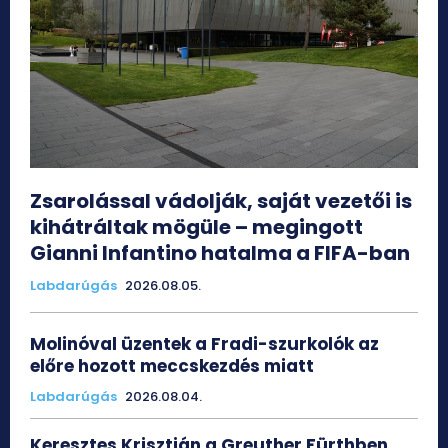
Zsarolással vádolják, saját vezetői is
kihátráltak mögüle – megingott
Gianni Infantino hatalma a FIFA-ban
Labdarúgás
2026.08.05.
Molinóval üzentek a Fradi-szurkolók az
előre hozott meccskezdés miatt
Labdarúgás
2026.08.04.
Keresztes Krisztián a Greuther Fürthben