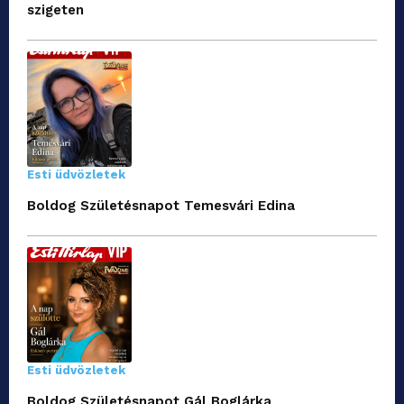
szigeten
Esti üdvözletek
Boldog Születésnapot Temesvári Edina
Esti üdvözletek
Boldog Születésnapot Gál Boglárka