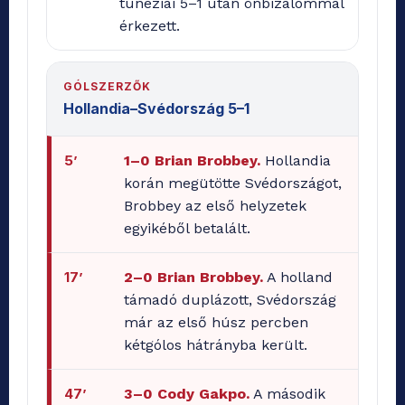
tunéziai 5–1 után önbizalommal
érkezett.
GÓLSZERZŐK
Hollandia–Svédország 5–1
5’
1–0 Brian Brobbey.
Hollandia
korán megütötte Svédországot,
Brobbey az első helyzetek
egyikéből betalált.
17’
2–0 Brian Brobbey.
A holland
támadó duplázott, Svédország
már az első húsz percben
kétgólos hátrányba került.
47’
3–0 Cody Gakpo.
A második