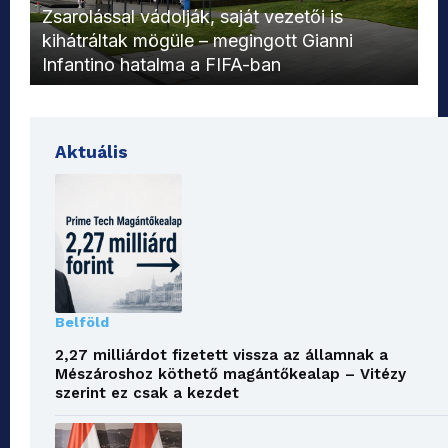
L
Zsarolással vádolják, saját vezetői is
kihátráltak mögüle – megingott Gianni
Mo
Infantino hatalma a FIFA-ban
el
Aktuális
Belföld
2,27 milliárdot fizetett vissza az államnak a
Mészároshoz köthető magántőkealap – Vitézy
szerint ez csak a kezdet