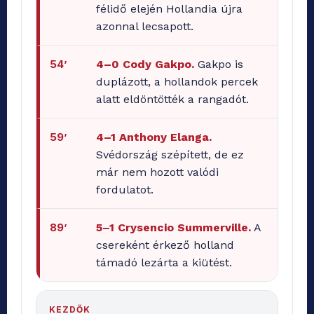
félidő elején Hollandia újra
azonnal lecsapott.
54’
4–0 Cody Gakpo.
Gakpo is
duplázott, a hollandok percek
alatt eldöntötték a rangadót.
59’
4–1 Anthony Elanga.
Svédország szépített, de ez
már nem hozott valódi
fordulatot.
89’
5–1 Crysencio Summerville.
A
csereként érkező holland
támadó lezárta a kiütést.
KEZDŐK