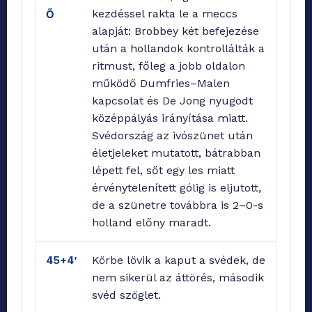
kezdéssel rakta le a meccs
Ő
alapját: Brobbey két befejezése
után a hollandok kontrollálták a
ritmust, főleg a jobb oldalon
működő Dumfries–Malen
kapcsolat és De Jong nyugodt
középpályás irányítása miatt.
Svédország az ivószünet után
életjeleket mutatott, bátrabban
lépett fel, sőt egy les miatt
érvénytelenített gólig is eljutott,
de a szünetre továbbra is 2–0-s
holland előny maradt.
45+4’
Körbe lövik a kaput a svédek, de
nem sikerül az áttörés, második
svéd szöglet.