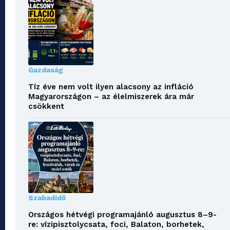
Gazdaság
Tíz éve nem volt ilyen alacsony az infláció
Magyarországon – az élelmiszerek ára már
csökkent
Szabadidő
Országos hétvégi programajánló augusztus 8–9-
re: vízipisztolycsata, foci, Balaton, borhetek,