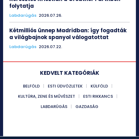
folytatja
Labdarúgás
2026.07.26.
Kétmilliós ünnep Madridban: így fogadták
a világbajnok spanyol válogatottat
Labdarúgás
2026.07.22.
KEDVELT KATEGÓRIÁK
BELFÖLD
ESTI ÜDVÖZLETEK
KÜLFÖLD
KULTÚRA, ZENE ÉS MŰVÉSZET
ESTI RIKKANCS
LABDARÚGÁS
GAZDASÁG