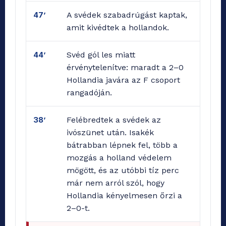
47’
A svédek szabadrúgást kaptak,
amit kivédtek a hollandok.
44’
Svéd gól les miatt
érvénytelenítve: maradt a 2–0
Hollandia javára az F csoport
rangadóján.
38’
Felébredtek a svédek az
ivószünet után. Isakék
bátrabban lépnek fel, több a
mozgás a holland védelem
mögött, és az utóbbi tíz perc
már nem arról szól, hogy
Hollandia kényelmesen őrzi a
2–0-t.