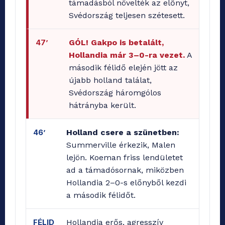
támadásból növelték az előnyt,
Svédország teljesen szétesett.
47’
GÓL! Gakpo is betalált,
Hollandia már 3–0-ra vezet.
A
második félidő elején jött az
újabb holland találat,
Svédország háromgólos
hátrányba került.
46’
Holland csere a szünetben:
Summerville érkezik, Malen
lejön. Koeman friss lendületet
ad a támadósornak, miközben
Hollandia 2–0-s előnyből kezdi
a második félidőt.
FÉLID
Hollandia erős, agresszív