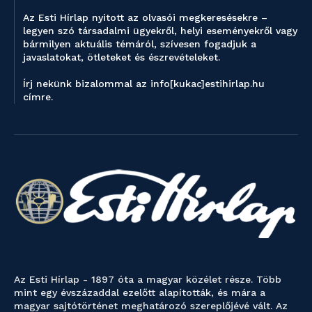
Az Esti Hírlap nyitott az olvasói megkeresésekre –
legyen szó társadalmi ügyekről, helyi eseményekről vagy
bármilyen aktuális témáról, szívesen fogadjuk a
javaslatokat, ötleteket és észrevételeket.
Írj nekünk bizalommal az info[kukac]estihirlap.hu
címre.
Az Esti Hírlap - 1897 óta a magyar közélet része. Több
mint egy évszázaddal ezelőtt alapították, és mára a
magyar sajtótörténet meghatározó szereplőjévé vált. Az