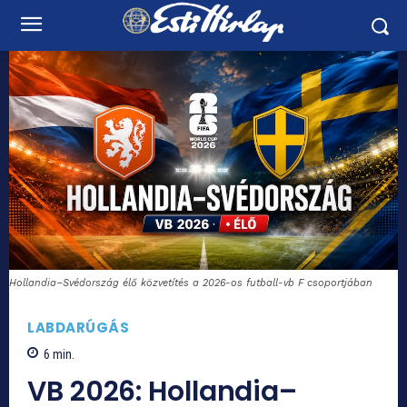
Hollandia–Svédország élő közvetítés a 2026-os futball-vb F csoportjában
LABDARÚGÁS
6
min.
VB 2026: Hollandia–