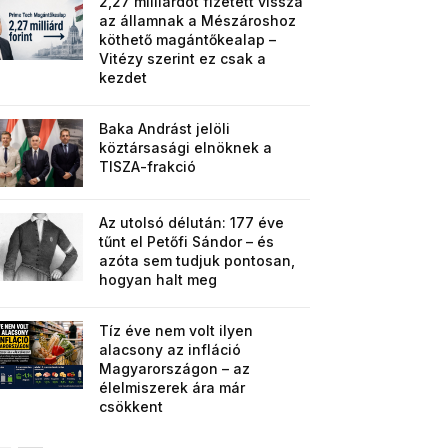
2,27 milliárdot fizetett vissza
az államnak a Mészároshoz
köthető magántőkealap –
Vitézy szerint ez csak a
kezdet
Baka Andrást jelöli
köztársasági elnöknek a
TISZA-frakció
Az utolsó délután: 177 éve
tűnt el Petőfi Sándor – és
azóta sem tudjuk pontosan,
hogyan halt meg
Tíz éve nem volt ilyen
alacsony az infláció
Magyarországon – az
élelmiszerek ára már
csökkent