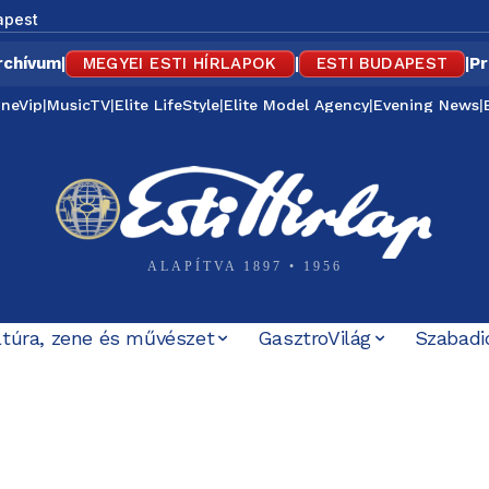
apest
rchívum
|
MEGYEI ESTI HÍRLAPOK
|
ESTI BUDAPEST
|
Pr
ineVip
|
MusicTV
|
Elite LifeStyle
|
Elite Model Agency
|
Evening News
|
ALAPÍTVA 1897 • 1956
ltúra, zene és művészet
GasztroVilág
Szabadi
iföldi iskolai lövöldözésnek
örténete, amely most Baka Andrásig ért – korabeli MTV Hí
rbely-ügyet, a Mi Hazánk és a...