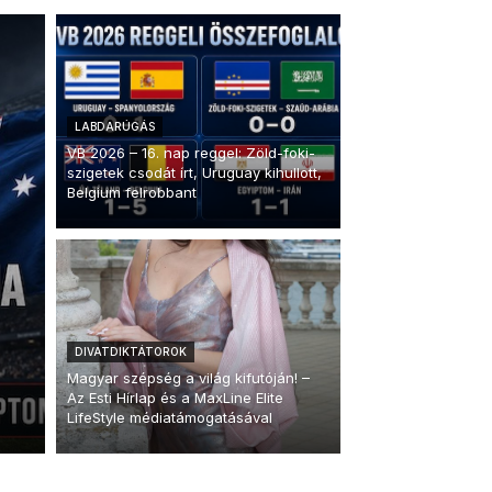
LABDARÚGÁS
VB 2026 – 16. nap reggel: Zöld-foki-
szigetek csodát írt, Uruguay kihullott,
Belgium felrobbant
DIVATDIKTÁTOROK
Magyar szépség a világ kifutóján! –
Az Esti Hírlap és a MaxLine Elite
LifeStyle médiatámogatásával