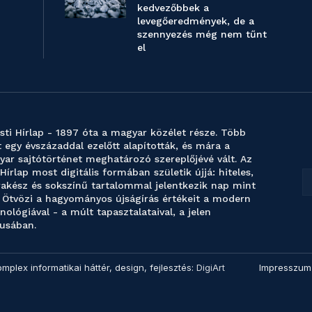
kedvezőbbek a
levegőeredmények, de a
szennyezés még nem tűnt
el
sti Hírlap - 1897 óta a magyar közélet része. Több
 egy évszázaddal ezelőtt alapították, és mára a
ar sajtótörténet meghatározó szereplőjévé vált. Az
 Hírlap most digitális formában születik újjá: hiteles,
akész és sokszínű tartalommal jelentkezik nap mint
 Ötvözi a hagyományos újságírás értékeit a modern
nológiával - a múlt tapasztalataival, a jelen
usában.
omplex informatikai háttér, design, fejlesztés:
DigiArt
Impresszum