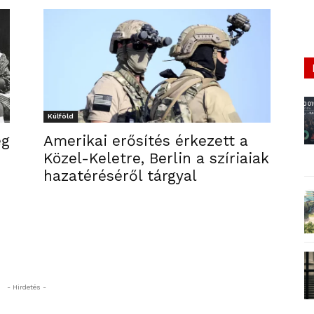
Külföld
ég
Amerikai erősítés érkezett a
Közel-Keletre, Berlin a szíriaiak
hazatéréséről tárgyal
- Hirdetés -