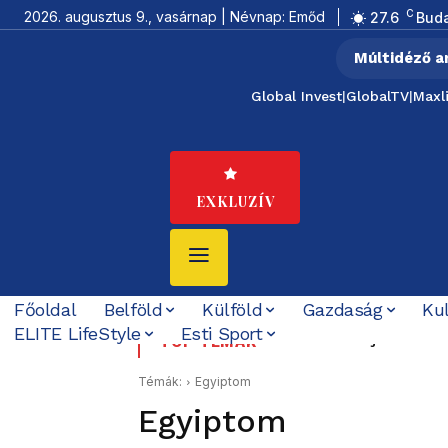
C
2026. augusztus 9., vasárnap | Névnap: Emőd
27.6
Bud
Múltidéző a
Global Invest
|
GlobalTV
|
Maxl
EXKLUZÍV
Főoldal
Belföld
Külföld
Gazdaság
Ku
ELITE LifeStyle
Esti Sport
Kilenc halottja van a tha
Tata 1956: a sortűz t
TOP TÉMÁK
Schiffer elővette a Ko
Témák:
Egyiptom
Egyiptom