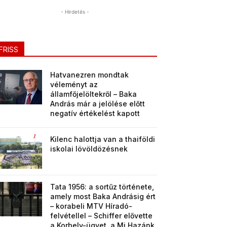
- Hirdetés -
FRISS
Hatvanezren mondtak
véleményt az
államfőjelöltekről – Baka
András már a jelölése előtt
negatív értékelést kapott
Kilenc halottja van a thaiföldi
iskolai lövöldözésnek
Tata 1956: a sortűz története,
amely most Baka Andrásig ért
– korabeli MTV Híradó-
felvétellel – Schiffer elővette
a Korbely-ügyet, a Mi Hazánk