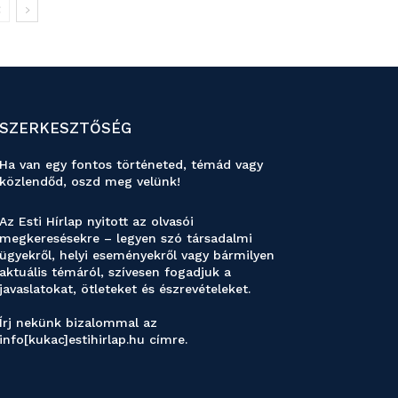
SZERKESZTŐSÉG
Ha van egy fontos történeted, témád vagy
közlendőd, oszd meg velünk!
Az Esti Hírlap nyitott az olvasói
megkeresésekre – legyen szó társadalmi
ügyekről, helyi eseményekről vagy bármilyen
aktuális témáról, szívesen fogadjuk a
javaslatokat, ötleteket és észrevételeket.
Írj nekünk bizalommal az
info[kukac]estihirlap.hu címre.