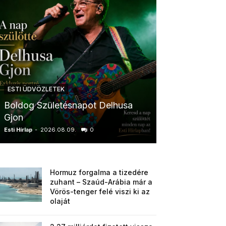
ESTI ÜDVÖZLETEK
ESTI ÜDVÖZLETE
Boldog Születésnapot Delhusa
Boldog Szüle
Gjon
Krisztina
Esti Hírlap
-
2026.08.09.
0
Esti Hírlap
-
2026.0
Hormuz forgalma a tizedére
zuhant – Szaúd-Arábia már a
Vörös-tenger felé viszi ki az
olaját