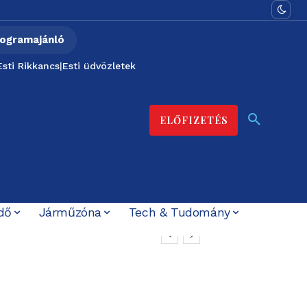
ogramajánló
Esti Rikkancs
|
Esti üdvözletek
ELŐFIZETÉS
dő
Járműzóna
Tech & Tudomány
radó-felvétellel –