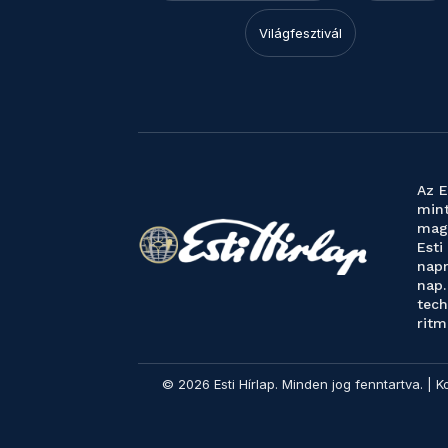
Világfesztivál
Az E
mint
magy
Esti
napr
nap.
tech
ritm
© 2026 Esti Hírlap. Minden jog fenntartva. | K