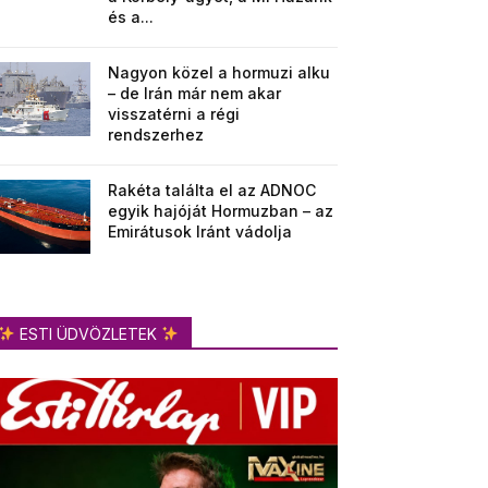
és a...
Nagyon közel a hormuzi alku
– de Irán már nem akar
visszatérni a régi
rendszerhez
Rakéta találta el az ADNOC
egyik hajóját Hormuzban – az
Emirátusok Iránt vádolja
ESTI ÜDVÖZLETEK