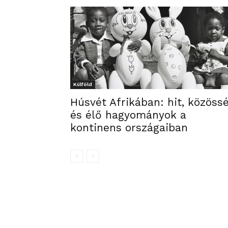
Külföld
Húsvét Afrikában: hit, közöss
és élő hagyományok a
kontinens országaiban