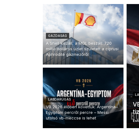
GAZDASÁG
A Shell kiszáll, a MOL beszáll: 720
millió dolláros üzlet született a ciprusi
Aphrodité gázmezőről
L
LABDARÚGÁS
VB
VB 2026 élőben követtük: Argentína–
ti
Egyiptom percről percre – Messi
utolsó vb-meccse is lehet
Esti