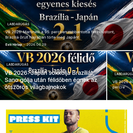
LABDARÚGÁS
VB 2026: Martinelli a 95. percben robbantotta fel Houstont,
Brazília őrült hajrában törte meg Japánt
Esti Hírlap
-
2026.06.29.
LABDARÚGÁS
VB 2026: Japán sokkolja Brazíliát,
LABDARÚG
Sano gólja után félidőben égnek az
VB 2026 él
ötszörös világbajnokok
percre