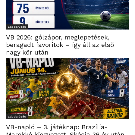
Labdarúgás
VB 2026: gólzápor, meglepetések,
beragadt favoritok – így áll az első
nagy kör után
Labdarúgás
VB-napló – 3. játéknap: Brazília-
Marokkó kiegyezett, Skócia 36 év után