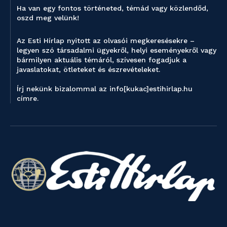
Ha van egy fontos történeted, témád vagy közlendőd,
oszd meg velünk!
Az Esti Hírlap nyitott az olvasói megkeresésekre –
legyen szó társadalmi ügyekről, helyi eseményekről vagy
bármilyen aktuális témáról, szívesen fogadjuk a
javaslatokat, ötleteket és észrevételeket.
Írj nekünk bizalommal az info[kukac]estihirlap.hu
címre.