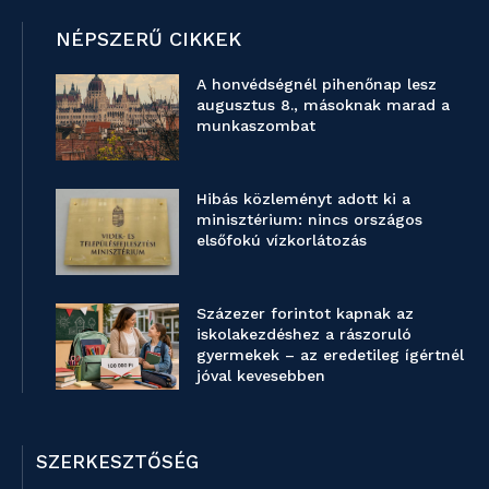
NÉPSZERŰ CIKKEK
A honvédségnél pihenőnap lesz
augusztus 8., másoknak marad a
munkaszombat
Hibás közleményt adott ki a
minisztérium: nincs országos
elsőfokú vízkorlátozás
Százezer forintot kapnak az
iskolakezdéshez a rászoruló
gyermekek – az eredetileg ígértnél
jóval kevesebben
SZERKESZTŐSÉG