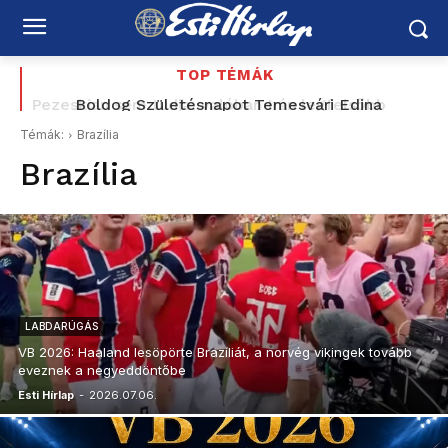
TOP TÉMÁK
Boldog Születésnapot Temesvári Edina
Témák:
Brazília
Brazília
LABDARÚGÁS
VB 2026: Haaland lesöpörte Brazíliát, a norvég vikingek tovább
eveznek a negyeddöntőbe
Esti Hírlap
-
2026.07.06.