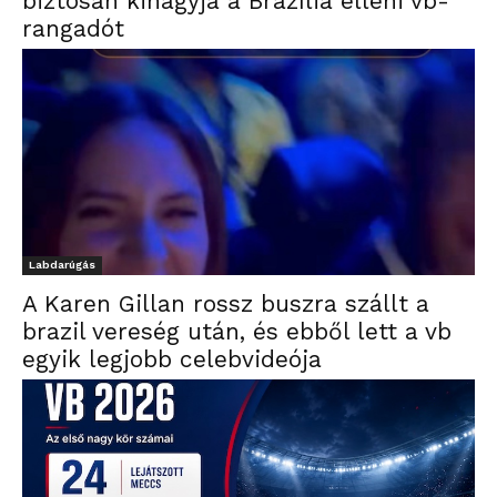
biztosan kihagyja a Brazília elleni vb-
rangadót
Labdarúgás
A Karen Gillan rossz buszra szállt a
brazil vereség után, és ebből lett a vb
egyik legjobb celebvideója