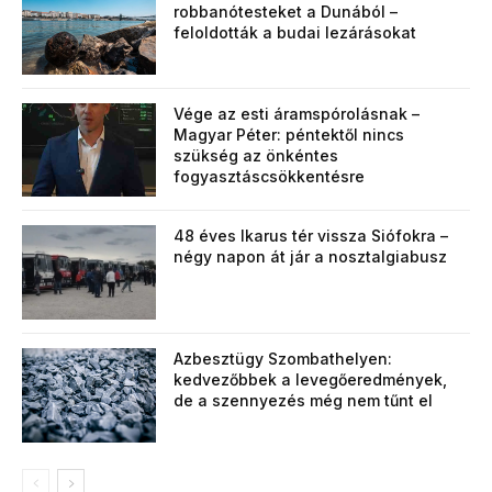
robbanótesteket a Dunából –
feloldották a budai lezárásokat
Vége az esti áramspórolásnak –
Magyar Péter: péntektől nincs
szükség az önkéntes
fogyasztáscsökkentésre
48 éves Ikarus tér vissza Siófokra –
négy napon át jár a nosztalgiabusz
Azbesztügy Szombathelyen:
kedvezőbbek a levegőeredmények,
de a szennyezés még nem tűnt el