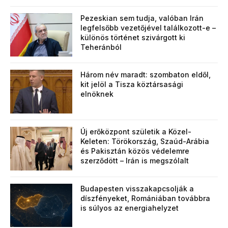
Pezeskian sem tudja, valóban Irán
legfelsőbb vezetőjével találkozott-e –
különös történet szivárgott ki
Teheránból
Három név maradt: szombaton eldől,
kit jelöl a Tisza köztársasági
elnöknek
Új erőközpont születik a Közel-
Keleten: Törökország, Szaúd-Arábia
és Pakisztán közös védelemre
szerződött – Irán is megszólalt
Budapesten visszakapcsolják a
díszfényeket, Romániában továbbra
is súlyos az energiahelyzet