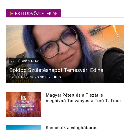
ESTI ÜDVÖZLETEK
ESTI ÜDVÖZLETEK
Boldog Születésnapot Temesvári Edina
Esti Hírlap
-
2026.08.08.
0
E
Magyar Pétert és a Tiszát is
meghívná Tusványosra Toró T. Tibor
Kiemelték a világháborús