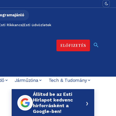
ogramajánló
Esti Rikkancs
|
Esti üdvözletek
ELŐFIZETÉS
dő
Járműzóna
Tech & Tudomány
Állítsd be az Esti
Hírlapot kedvenc
›
hírforrásként a
Google-ben!