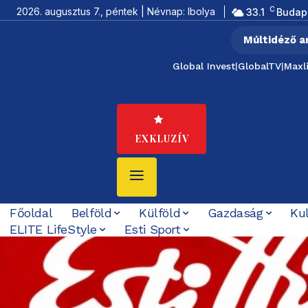
C
2026. augusztus 7., péntek | Névnap: Ibolya
33.1
Budap
Múltidéző a
Global Invest
|
GlobalTV
|
Maxl
EXKLUZÍV
Főoldal
Belföld
Külföld
Gazdaság
Ku
ELITE LifeStyle
Esti Sport