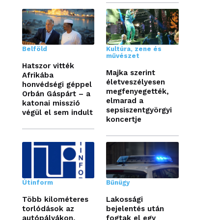
Belföld
Kultúra, zene és
művészet
Hatszor vitték
Majka szerint
Afrikába
életveszélyesen
honvédségi géppel
megfenyegették,
Orbán Gáspárt – a
elmarad a
katonai misszió
sepsiszentgyörgyi
végül el sem indult
koncertje
Útinform
Bűnügy
Több kilométeres
Lakossági
torlódások az
bejelentés után
autópályákon,
fogtak el egy