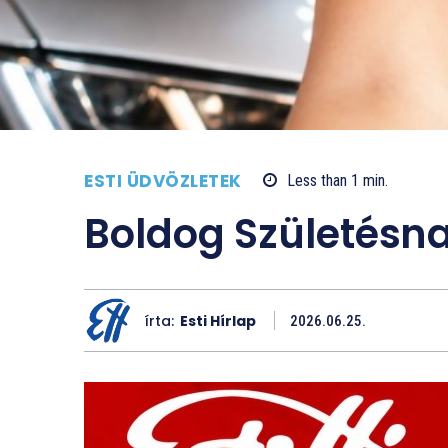
ESTI ÜDVÖZLETEK
Less than 1
min.
Boldog Születésna
írta:
Esti Hírlap
2026.06.25.