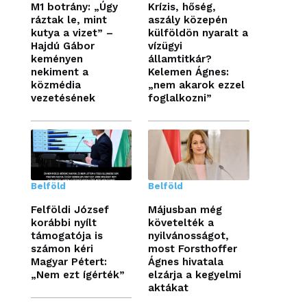
M1 botrány: „Úgy
Krízis, hőség,
ráztak le, mint
aszály közepén
kutya a vizet” –
külföldön nyaralt a
Hajdú Gábor
vízügyi
keményen
államtitkár?
nekiment a
Kelemen Ágnes:
közmédia
„nem akarok ezzel
vezetésének
foglalkozni”
Belföld
Belföld
Felföldi József
Májusban még
korábbi nyílt
követelték a
támogatója is
nyilvánosságot,
számon kéri
most Forsthoffer
Magyar Pétert:
Ágnes hivatala
„Nem ezt ígérték”
elzárja a kegyelmi
aktákat