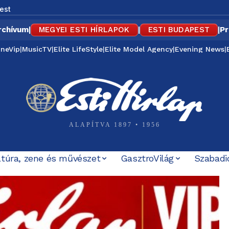
est
rchívum
|
MEGYEI ESTI HÍRLAPOK
|
ESTI BUDAPEST
|
Pr
ineVip
|
MusicTV
|
Elite LifeStyle
|
Elite Model Agency
|
Evening News
|
ALAPÍTVA 1897 • 1956
ltúra, zene és művészet
GasztroVilág
Szabadi