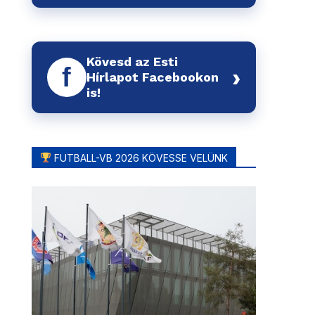
Kövesd az Esti
f
›
Hírlapot Facebookon
is!
FUTBALL-VB 2026 KÖVESSE VELÜNK