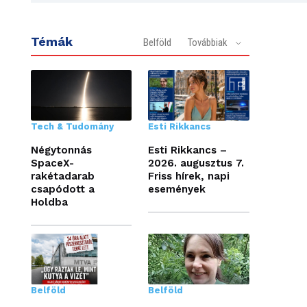
Témák
Belföld
Továbbiak
Tech & Tudomány
Esti Rikkancs
Négytonnás
Esti Rikkancs –
SpaceX-
2026. augusztus 7.
rakétadarab
Friss hírek, napi
csapódott a
események
Holdba
Belföld
Belföld