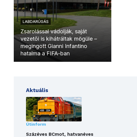
LABDARÚGÁS
LABDAR
Zsarolással vádolják, saját
vezetői is kihátráltak mögüle –
Molinóv
megingott Gianni Infantino
szurkol
hatalma a FIFA-ban
meccsk
Aktuális
Útinform
Százéves BCmot, hatvanéves