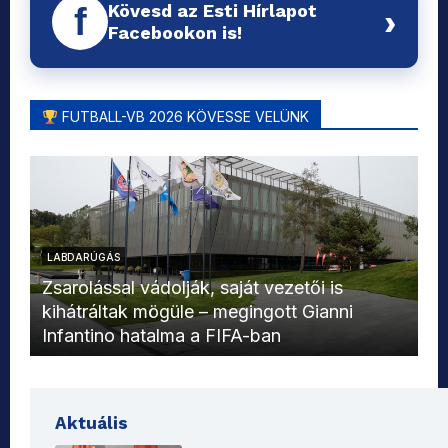
Kövesd az Esti Hírlapot
f
›
Facebookon is!
FUTBALL-VB 2026 KÖVESSE VELÜNK
LABDARÚGÁS
L
Zsarolással vádolják, saját vezetői is
kihátráltak mögüle – megingott Gianni
Mo
Infantino hatalma a FIFA-ban
el
Aktuális