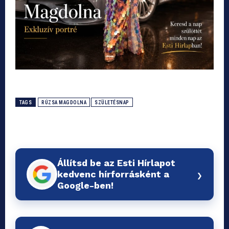
TAGS
RÚZSA MAGDOLNA
SZÜLETÉSNAP
Állítsd be az Esti Hírlapot
›
kedvenc hírforrásként a
Google-ben!