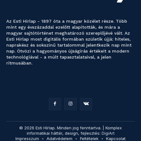
Az Esti Hírlap - 1897 óta a magyar közélet része. Több
mint egy évszázaddal ezelőtt alapították, és mára a
magyar sajtótörténet meghatározó szereplőjévé vált. Az
Esti Hírlap most digitális formában születik újjá: hiteles,
naprakész és sokszínű tartalommal jelentkezik nap mint
nap. Ötvözi a hagyományos újságírás értékeit a modern
technológiával - a múlt tapasztalataival, a jelen
ritmusában.
© 2026 Esti Hírlap. Minden jog fenntartva. | Komplex
informatikai háttér, design, fejlesztés:
DigiArt
Impresszum
Adatvédelem
Feltételek
Kapcsolat