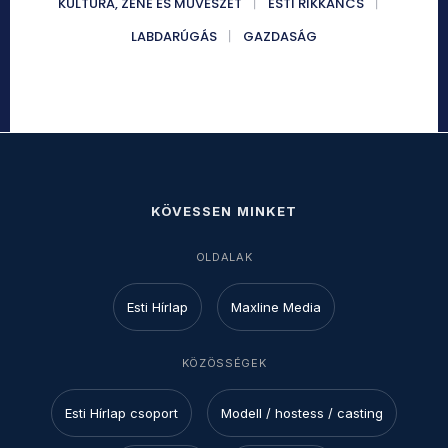
KULTÚRA, ZENE ÉS MŰVÉSZET
ESTI RIKKANCS
LABDARÚGÁS
GAZDASÁG
KÖVESSEN MINKET
OLDALAK
Esti Hírlap
Maxline Media
KÖZÖSSÉGEK
Esti Hírlap csoport
Modell / hostess / casting