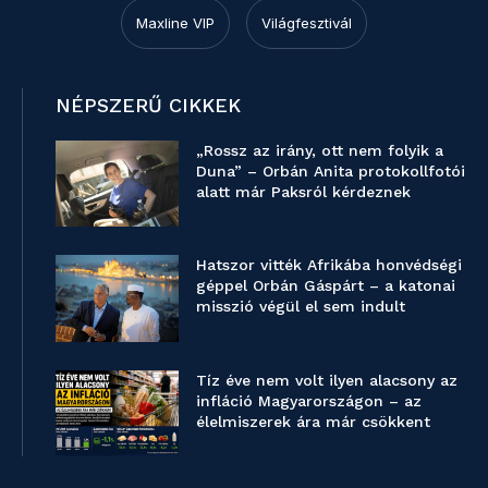
Maxline VIP
Világfesztivál
NÉPSZERŰ CIKKEK
„Rossz az irány, ott nem folyik a
Duna” – Orbán Anita protokollfotói
alatt már Paksról kérdeznek
Hatszor vitték Afrikába honvédségi
géppel Orbán Gáspárt – a katonai
misszió végül el sem indult
Tíz éve nem volt ilyen alacsony az
infláció Magyarországon – az
élelmiszerek ára már csökkent