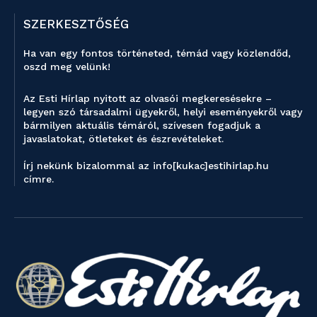
SZERKESZTŐSÉG
Ha van egy fontos történeted, témád vagy közlendőd,
oszd meg velünk!
Az Esti Hírlap nyitott az olvasói megkeresésekre –
legyen szó társadalmi ügyekről, helyi eseményekről vagy
bármilyen aktuális témáról, szívesen fogadjuk a
javaslatokat, ötleteket és észrevételeket.
Írj nekünk bizalommal az info[kukac]estihirlap.hu
címre.