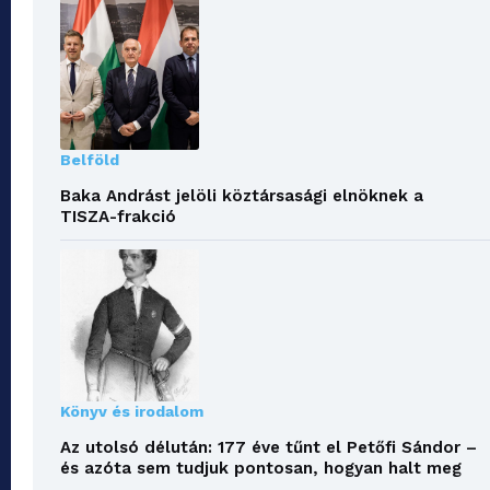
Belföld
Baka Andrást jelöli köztársasági elnöknek a
TISZA-frakció
Könyv és irodalom
Az utolsó délután: 177 éve tűnt el Petőfi Sándor –
és azóta sem tudjuk pontosan, hogyan halt meg