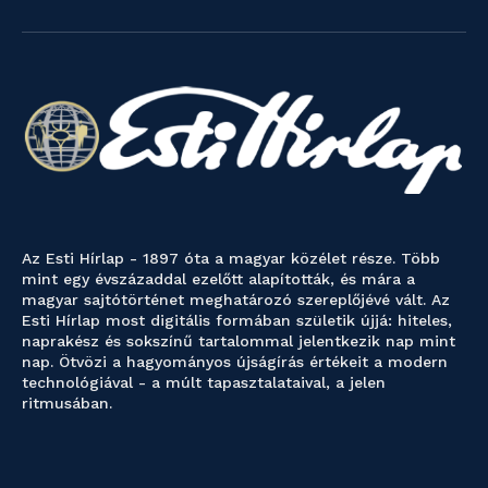
Az Esti Hírlap - 1897 óta a magyar közélet része. Több
mint egy évszázaddal ezelőtt alapították, és mára a
magyar sajtótörténet meghatározó szereplőjévé vált. Az
Esti Hírlap most digitális formában születik újjá: hiteles,
naprakész és sokszínű tartalommal jelentkezik nap mint
nap. Ötvözi a hagyományos újságírás értékeit a modern
technológiával - a múlt tapasztalataival, a jelen
ritmusában.