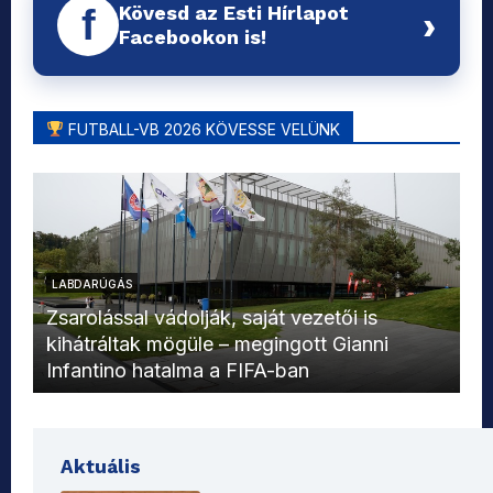
Kövesd az Esti Hírlapot
f
›
Facebookon is!
FUTBALL-VB 2026 KÖVESSE VELÜNK
LABDARÚGÁS
L
Zsarolással vádolják, saját vezetői is
kihátráltak mögüle – megingott Gianni
Mo
Infantino hatalma a FIFA-ban
el
Aktuális