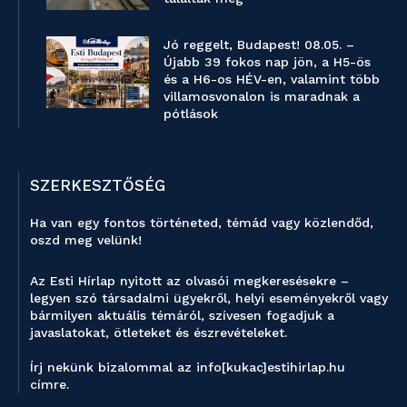
Jó reggelt, Budapest! 08.05. –
Újabb 39 fokos nap jön, a H5-ös
és a H6-os HÉV-en, valamint több
villamosvonalon is maradnak a
pótlások
SZERKESZTŐSÉG
Ha van egy fontos történeted, témád vagy közlendőd,
oszd meg velünk!
Az Esti Hírlap nyitott az olvasói megkeresésekre –
legyen szó társadalmi ügyekről, helyi eseményekről vagy
bármilyen aktuális témáról, szívesen fogadjuk a
javaslatokat, ötleteket és észrevételeket.
Írj nekünk bizalommal az info[kukac]estihirlap.hu
címre.