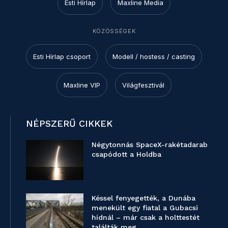
Esti Hírlap
Maxline Media
KÖZÖSSÉGEK
Esti Hírlap csoport
Modell / hostess / casting
Maxline VIP
Világfesztivál
NÉPSZERŰ CIKKEK
Négytonnás SpaceX-rakétadarab
csapódott a Holdba
Késsel fenyegették, a Dunába
menekült egy fiatal a Gubacsi
hídnál – már csak a holttestét
találták meg