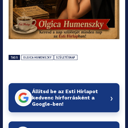
TAGS
OLGICA HUMENSZKY
SZÜLETÉSNAP
Állítsd be az Esti Hírlapot
›
kedvenc hírforrásként a
Google-ben!