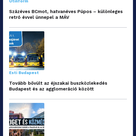
Útinform
Százéves BCmot, hatvanéves Púpos – különleges
retró évvel ünnepel a MÁV
Esti Budapest
Tovább bővült az éjszakai buszközlekedés
Budapest és az agglomeráció között