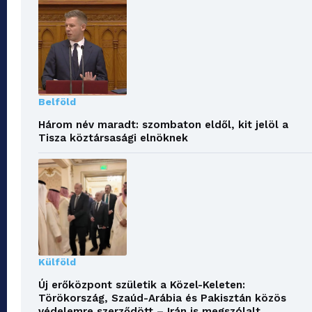
Belföld
Három név maradt: szombaton eldől, kit jelöl a
Tisza köztársasági elnöknek
Külföld
Új erőközpont születik a Közel-Keleten:
Törökország, Szaúd-Arábia és Pakisztán közös
védelemre szerződött – Irán is megszólalt