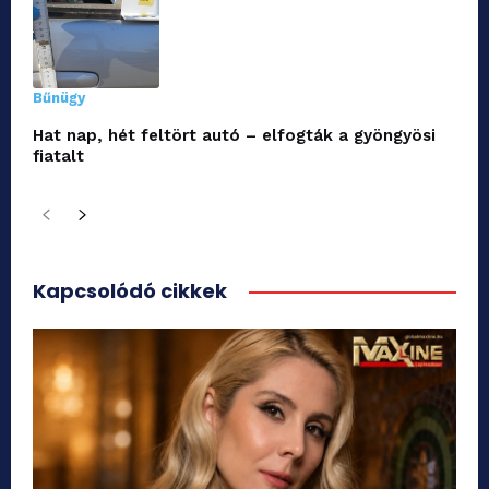
Bűnügy
Hat nap, hét feltört autó – elfogták a gyöngyösi
fiatalt
Kapcsolódó cikkek