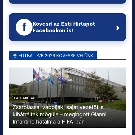
Kövesd az Esti Hírlapot
f
›
Facebookon is!
FUTBALL-VB 2026 KÖVESSE VELÜNK
LABDARÚGÁS
L
Zsarolással vádolják, saját vezetői is
kihátráltak mögüle – megingott Gianni
Mo
Infantino hatalma a FIFA-ban
el