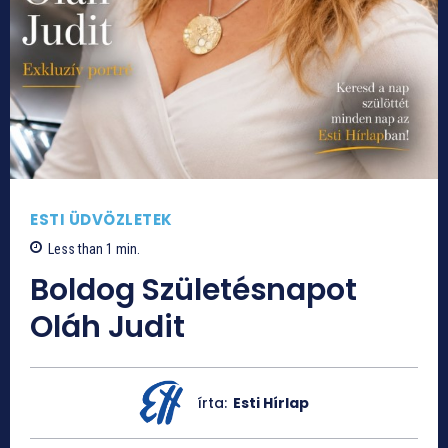
ESTI ÜDVÖZLETEK
Less than 1
min.
Boldog Születésnapot
Oláh Judit
írta:
Esti Hírlap