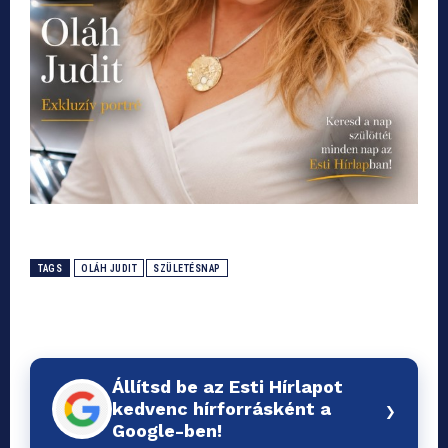
TAGS
OLÁH JUDIT
SZÜLETÉSNAP
Állítsd be az Esti Hírlapot
›
kedvenc hírforrásként a
Google-ben!