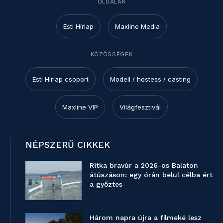
OLDALAK
Esti Hírlap
Maxline Media
KÖZÖSSÉGEK
Esti Hírlap csoport
Modell / hostess / casting
Maxline VIP
Világfesztivál
NÉPSZERŰ CIKKEK
Ritka bravúr a 2026-os Balaton
átúszáson: egy órán belül célba ért
a győztes
Három napra újra a filmeké lesz