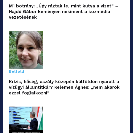
M1 botrány: „Úgy ráztak le, mint kutya a vizet” –
Hajdú Gábor keményen nekiment a közmédia
vezetésének
Belföld
Krízis, hőség, aszály közepén külföldön nyaralt a
vízügyi államtitkár? Kelemen Ágnes: „nem akarok
ezzel foglalkozni”