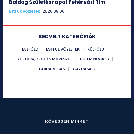
Boldog Születésnapot Fehérvári Timi
Esti Üdvözletek
2026.08.06.
KEDVELT KATEGÓRIÁK
BELFÖLD
ESTI ÜDVÖZLETEK
KÜLFÖLD
KULTÚRA, ZENE ÉS MŰVÉSZET
ESTI RIKKANCS
LABDARÚGÁS
GAZDASÁG
KÖVESSEN MINKET