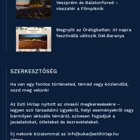
Veszprém és Balatonfüred –
visszatér a Filmpiknik
Megnyílt az Ördögkatlan: öt napra
fesztivállá változik Dél-Baranya
SZERKESZTŐSÉG
Ha van egy fontos történeted, témád vagy közlendőd,
oszd meg velünk!
Az Esti Hírlap nyitott az olvasói megkeresésekre –
legyen szó társadalmi ügyekről, helyi eseményekről vagy
bármilyen aktuális témáról, szívesen fogadjuk a
javaslatokat, ötleteket és észrevételeket.
Írj nekünk bizalommal az info[kukac]estihirlap.hu
címre.