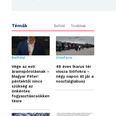
Témák
Belföld
Továbbiak
Belföld
Útinform
Vége az esti
48 éves Ikarus tér
áramspórolásnak –
vissza Siófokra –
Magyar Péter:
négy napon át jár a
péntektől nincs
nosztalgiabusz
szükség az
önkéntes
fogyasztáscsökken
tésre