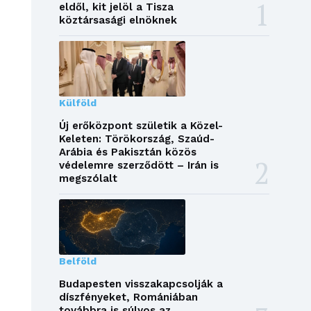
eldől, kit jelöl a Tisza
köztársasági elnöknek
Külföld
Új erőközpont születik a Közel-
Keleten: Törökország, Szaúd-
Arábia és Pakisztán közös
védelemre szerződött – Irán is
megszólalt
Belföld
Budapesten visszakapcsolják a
díszfényeket, Romániában
továbbra is súlyos az