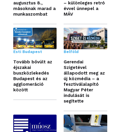
augusztus 8.,
– különleges retró
másoknak marad a
évvel ünnepel a
munkaszombat
MÁV
Esti Budapest
Belföld
Tovább bővült az
Gerendai
éjszakai
Szigetével
buszközlekedés
állapodott meg az
Budapest és az
új közmédia – a
agglomeráció
fesztiválalapító
között
Magyar Péter
indulását is
segítette