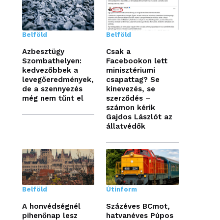
Belföld
Belföld
Azbesztügy
Csak a
Szombathelyen:
Facebookon lett
kedvezőbbek a
minisztériumi
levegőeredmények,
csapattag? Se
de a szennyezés
kinevezés, se
még nem tűnt el
szerződés –
számon kérik
Gajdos Lászlót az
állatvédők
Belföld
Útinform
A honvédségnél
Százéves BCmot,
pihenőnap lesz
hatvanéves Púpos