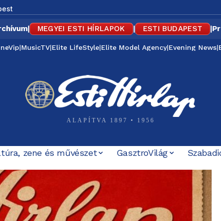
pest
rchívum
|
MEGYEI ESTI HÍRLAPOK
|
ESTI BUDAPEST
|
Pr
ineVip
|
MusicTV
|
Elite LifeStyle
|
Elite Model Agency
|
Evening News
|
ALAPÍTVA 1897 • 1956
ltúra, zene és művészet
GasztroVilág
Szabadi