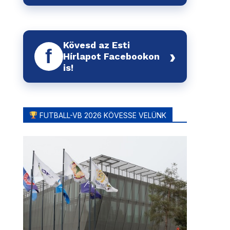
Kövesd az Esti
f
›
Hírlapot Facebookon
is!
FUTBALL-VB 2026 KÖVESSE VELÜNK