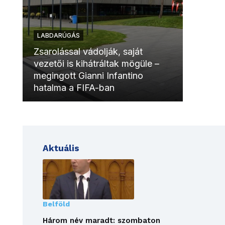
LABDARÚGÁS
LABDAR
Zsarolással vádolják, saját
vezetői is kihátráltak mögüle –
Molinóv
megingott Gianni Infantino
szurkol
hatalma a FIFA-ban
meccsk
Aktuális
Belföld
Három név maradt: szombaton