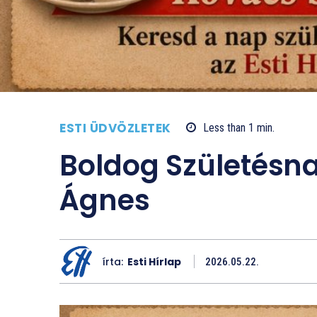
ESTI ÜDVÖZLETEK
Less than 1
min.
Boldog Születésn
Ágnes
írta:
Esti Hírlap
2026.05.22.