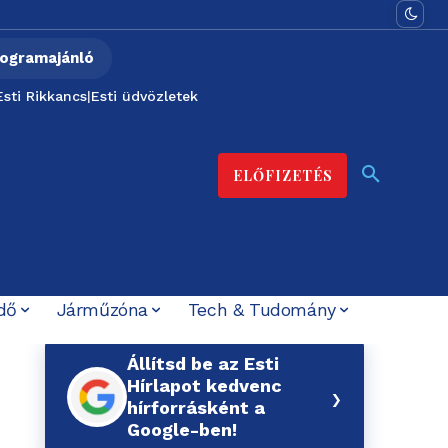
ogramajánló
Esti Rikkancs
|
Esti üdvözletek
ELŐFIZETÉS
dő
Járműzóna
Tech & Tudomány
Állítsd be az Esti
Hírlapot kedvenc
›
hírforrásként a
Google-ben!