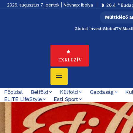
C
2026. augusztus 7., péntek | Névnap: Ibolya
26.4
Buda
Múltidéző a
Global Invest
|
GlobalTV
|
Maxl
EXKLUZÍV
Főoldal
Belföld
Külföld
Gazdaság
Ku
ELITE LifeStyle
Esti Sport