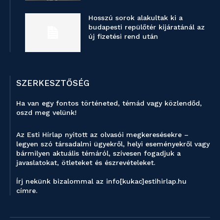
Hosszú sorok alakultak ki a
budapesti repülőtér kijáratánál az
új fizetési rend után
SZERKESZTŐSÉG
Ha van egy fontos történeted, témád vagy közlendőd,
oszd meg velünk!
Az Esti Hírlap nyitott az olvasói megkeresésekre –
legyen szó társadalmi ügyekről, helyi eseményekről vagy
bármilyen aktuális témáról, szívesen fogadjuk a
javaslatokat, ötleteket és észrevételeket.
Írj nekünk bizalommal az info[kukac]estihirlap.hu
címre.