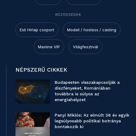
KÖZÖSSÉGEK
Esti Hírlap csoport
Modell / hostess / casting
Maxline VIP
Világfesztivál
NÉPSZERŰ CIKKEK
Budapesten visszakapcsolják a
díszfényeket, Romániában
továbbra is súlyos az
energiahelyzet
Panyi Miklós: Az elmúlt 36 év egyik
legsúlyosabb politikai botránya
bontakozik ki