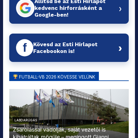
Állítsd be az Esti Hírlapot
›
kedvenc hírforrásként a
Google-ben!
Kövesd az Esti Hírlapot
f
›
Facebookon is!
FUTBALL-VB 2026 KÖVESSE VELÜNK
LABDARÚGÁS
L
Zsarolással vádolják, saját vezetői is
kihátráltak mögüle – megingott Gianni
Mo