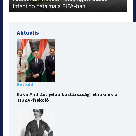
Infantino hatalma a FIFA-ban
el
Aktuális
Belföld
Baka Andrást jelöli köztársasági elnöknek a
TISZA-frakció