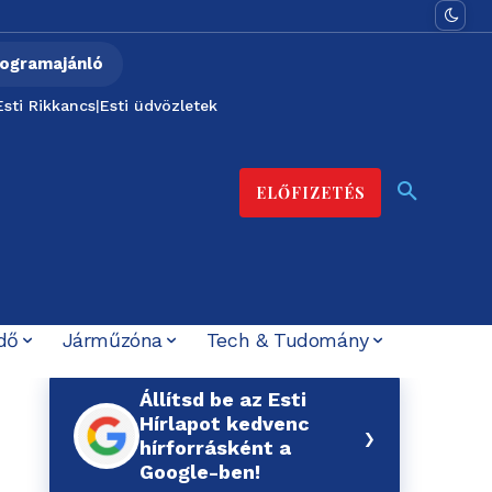
ogramajánló
Esti Rikkancs
|
Esti üdvözletek
ELŐFIZETÉS
dő
Járműzóna
Tech & Tudomány
Állítsd be az Esti
Hírlapot kedvenc
›
hírforrásként a
Google-ben!