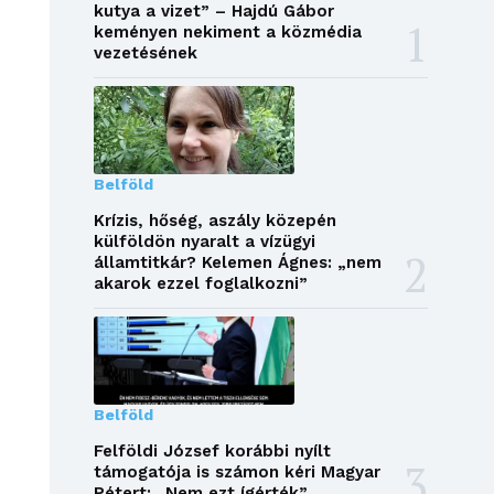
kutya a vizet” – Hajdú Gábor
keményen nekiment a közmédia
vezetésének
Belföld
Krízis, hőség, aszály közepén
külföldön nyaralt a vízügyi
államtitkár? Kelemen Ágnes: „nem
akarok ezzel foglalkozni”
Belföld
Felföldi József korábbi nyílt
támogatója is számon kéri Magyar
Pétert: „Nem ezt ígérték”