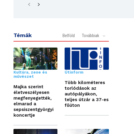
Témák
Belföld
Továbbiak
Kultúra, zene és
Útinform
művészet
Több kilométeres
Majka szerint
torlódások az
életveszélyesen
autópályákon,
megfenyegették,
teljes útzár a 37-es
elmarad a
főúton
sepsiszentgyörgyi
koncertje