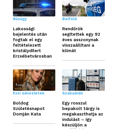
Bűnügy
Belföld
Lakossági
Rendőrök
bejelentés után
segítettek egy 92
fogtak el egy
éves asszonynak
feltételezett
visszaállítani a
kristálydílert
klímát
Erzsébetvárosban
Esti üdvözletek
Szabadidő
Boldog
Egy rosszul
Születésnapot
bepakolt tárgy is
Domján Kata
megakaszthatja az
indulást – így
készüljön a