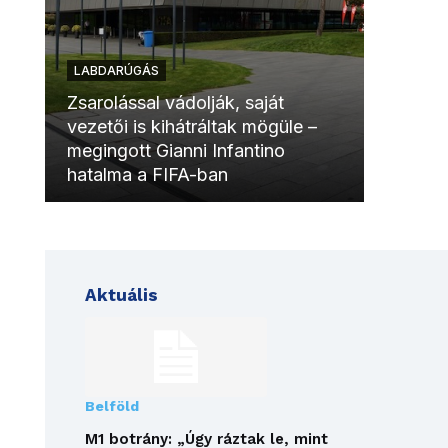
LABDARÚGÁS
LABDAR
Zsarolással vádolják, saját
vezetői is kihátráltak mögüle –
Molinóv
megingott Gianni Infantino
szurkol
hatalma a FIFA-ban
meccsk
Aktuális
Belföld
M1 botrány: „Úgy ráztak le, mint