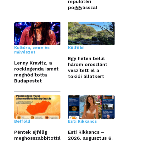
repülőtéri
poggyásszal
Kultúra, zene és
Külföld
művészet
Egy héten belül
Lenny Kravitz, a
három oroszlánt
rocklegenda ismét
veszített el a
meghódította
tokiói állatkert
Budapestet
Belföld
Esti Rikkancs
Péntek éjfélig
Esti Rikkancs –
meghosszabbítottá
2026. augusztus 6.