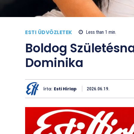
ESTI ÜDVÖZLETEK
Less than 1
min.
Boldog Születésn
Dominika
írta:
Esti Hírlap
2026.06.19.