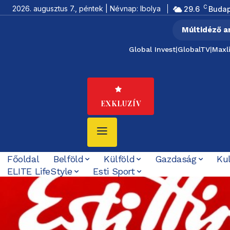
C
2026. augusztus 7., péntek | Névnap: Ibolya
29.6
Budap
Múltidéző a
Global Invest
|
GlobalTV
|
Maxl
EXKLUZÍV
Főoldal
Belföld
Külföld
Gazdaság
Ku
ELITE LifeStyle
Esti Sport