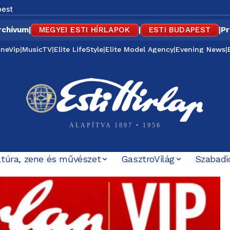
est
rchívum
|
MEGYEI ESTI HÍRLAPOK
|
ESTI BUDAPEST
|
Pr
ineVip
|
MusicTV
|
Elite LifeStyle
|
Elite Model Agency
|
Evening News
|
ALAPÍTVA 1897 • 1956
ltúra, zene és művészet
GasztroVilág
Szabadi