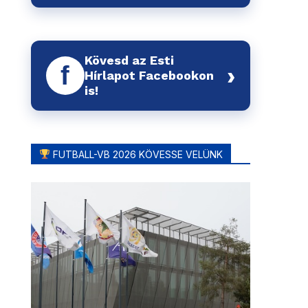
Kövesd az Esti
f
›
Hírlapot Facebookon
is!
FUTBALL-VB 2026 KÖVESSE VELÜNK