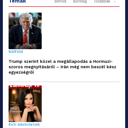
Témák
Belföld
BorVilág
Továbbiak
Külföld
Trump szerint közel a megállapodás a Hormuzi-
szoros megnyitásáról – Irán még nem beszél kész
egyezségről
Esti üdvözletek