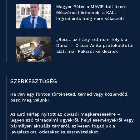
Magyar Péter a MAVIR-ból üzent
Mészáros Lőrincnek: a KALL
Ingredients még nem válaszolt
„Rossz az irány, ott nem folyik a
Duna” – Orbán Anita protokollfotói
alatt már Paksról kérdeznek
SZERKESZTŐSÉG
Ha van egy fontos történeted, témád vagy közlendőd,
oszd meg velünk!
Az Esti Hírlap nyitott az olvasói megkeresésekre –
legyen szó társadalmi ügyekről, helyi eseményekről vagy
bármilyen aktuális témáról, szívesen fogadjuk a
javaslatokat, ötleteket és észrevételeket.