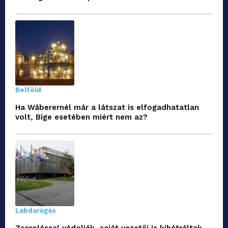
Belföld
Ha Wáberernél már a látszat is elfogadhatatlan
volt, Bige esetében miért nem az?
Labdarúgás
Zsarolással vádolják, saját vezetői is kihátráltak