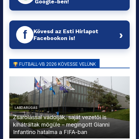
Google-ben!
Kövesd az Esti Hírlapot
f
›
Facebookon is!
FUTBALL-VB 2026 KÖVESSE VELÜNK
LABDARÚGÁS
L
Zsarolással vádolják, saját vezetői is
kihátráltak mögüle – megingott Gianni
Mo
Infantino hatalma a FIFA-ban
el