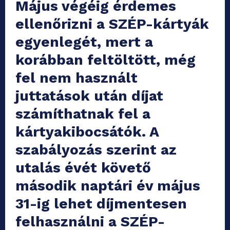
Május végéig érdemes
ellenőrizni a SZÉP-kártyák
egyenlegét, mert a
korábban feltöltött, még
fel nem használt
juttatások után díjat
számíthatnak fel a
kártyakibocsátók. A
szabályozás szerint az
utalás évét követő
második naptári év május
31-ig lehet díjmentesen
felhasználni a SZÉP-