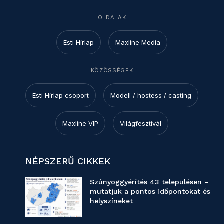
OLDALAK
Esti Hírlap
Maxline Media
KÖZÖSSÉGEK
Esti Hírlap csoport
Modell / hostess / casting
Maxline VIP
Világfesztivál
NÉPSZERŰ CIKKEK
Szúnyoggyérítés 43 településen –
mutatjuk a pontos időpontokat és
helyszíneket