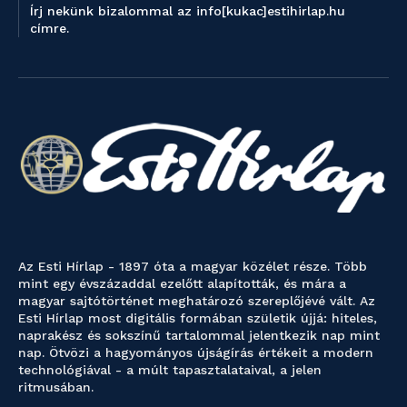
Írj nekünk bizalommal az info[kukac]estihirlap.hu
címre.
Az Esti Hírlap - 1897 óta a magyar közélet része. Több
mint egy évszázaddal ezelőtt alapították, és mára a
magyar sajtótörténet meghatározó szereplőjévé vált. Az
Esti Hírlap most digitális formában születik újjá: hiteles,
naprakész és sokszínű tartalommal jelentkezik nap mint
nap. Ötvözi a hagyományos újságírás értékeit a modern
technológiával - a múlt tapasztalataival, a jelen
ritmusában.