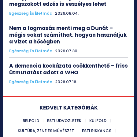
megszokott edzés is veszélyes lehet
Egészség És Életmód
2026.08.04.
Nem a fogmosás menti meg a Dunát –
mégis sokat számíthat, hogyan használjuk
a vizet a hőségben
Egészség És Életmód
2026.07.30.
A demencia kockázata csökkenthető – friss
útmutatást adott a WHO
Egészség És Életmód
2026.07.16.
KEDVELT KATEGÓRIÁK
BELFÖLD
ESTI ÜDVÖZLETEK
KÜLFÖLD
KULTÚRA, ZENE ÉS MŰVÉSZET
ESTI RIKKANCS