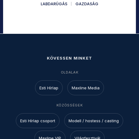
LABDARÚGÁS
GAZDASÁG
KÖVESSEN MINKET
OLDALAK
Esti Hírlap
Maxline Media
KÖZÖSSÉGEK
Esti Hírlap csoport
Modell / hostess / casting
Maxline VIP
Világfesztivál