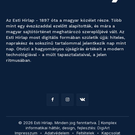
Az Esti Hírlap - 1897 óta a magyar közélet része. Több
mint egy évszázaddal ezelőtt alapították, és mára a
magyar sajtótörténet meghatározó szereplőjévé vált. Az
Esti Hírlap most digitális formában születik újjá: hiteles,
naprakész és sokszínű tartalommal jelentkezik nap mint
nap. Ötvözi a hagyományos újságírás értékeit a modern
technológiával - a múlt tapasztalataival, a jelen
ritmusában.
© 2026 Esti Hírlap. Minden jog fenntartva. | Komplex
informatikai háttér, design, fejlesztés:
DigiArt
Impresszum
Adatvédelem
Feltételek
Kapcsolat