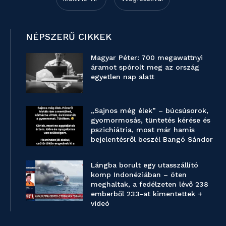
NÉPSZERŰ CIKKEK
Magyar Péter: 700 megawattnyi
áramot spórolt meg az ország
egyetlen nap alatt
„Sajnos még élek” – búcsúsorok,
gyomormosás, tüntetés kérése és
pszichiátria, most már hamis
bejelentésről beszél Bangó Sándor
Lángba borult egy utasszállító
komp Indonéziában – öten
meghaltak, a fedélzeten lévő 238
emberből 233-at kimentettek +
videó