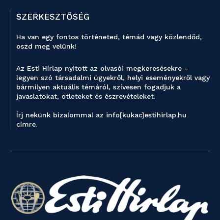
SZERKESZTŐSÉG
Ha van egy fontos történeted, témád vagy közlendőd,
oszd meg velünk!
Az Esti Hírlap nyitott az olvasói megkeresésekre –
legyen szó társadalmi ügyekről, helyi eseményekről vagy
bármilyen aktuális témáról, szívesen fogadjuk a
javaslatokat, ötleteket és észrevételeket.
Írj nekünk bizalommal az info[kukac]estihirlap.hu
címre.