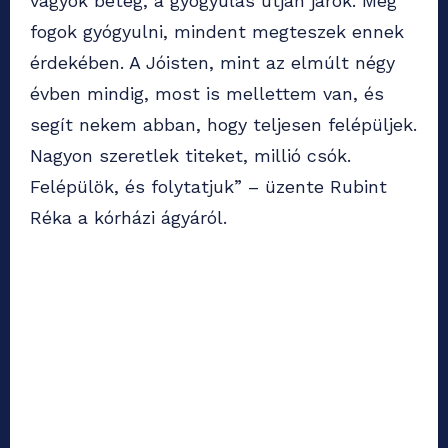
vagyok beteg, a gyógyulás útján járok. Meg
fogok gyógyulni, mindent megteszek ennek
érdekében. A Jóisten, mint az elmúlt négy
évben mindig, most is mellettem van, és
segít nekem abban, hogy teljesen felépüljek.
Nagyon szeretlek titeket, millió csók.
Felépülök, és folytatjuk” – üzente Rubint
Réka a kórházi ágyáról.