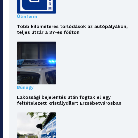
Útinform
Több kilométeres torlódások az autópályákon,
teljes útzár a 37-es főúton
Bűnügy
Lakossági bejelentés után fogtak el egy
feltételezett kristálydílert Erzsébetvárosban