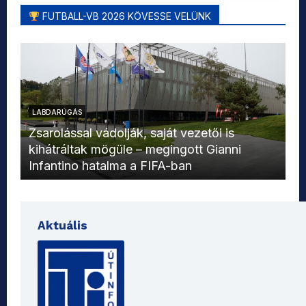
FUTBALL-VB 2026 KÖVESSE VELÜNK
LABDARÚGÁS
L
Zsarolással vádolják, saját vezetői is
kihátráltak mögüle – megingott Gianni
Mo
Infantino hatalma a FIFA-ban
el
Aktuális