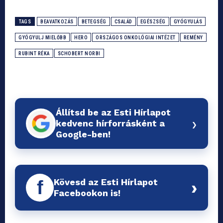
TAGS
BEAVATKOZÁS
BETEGSÉG
CSALÁD
EGÉSZSÉG
GYÓGYULÁS
GYÓGYULJ MIELŐBB
HERO
ORSZÁGOS ONKOLÓGIAI INTÉZET
REMÉNY
RUBINT RÉKA
SCHOBERT NORBI
Állítsd be az Esti Hírlapot
›
kedvenc hírforrásként a
Google-ben!
Kövesd az Esti Hírlapot
f
›
Facebookon is!