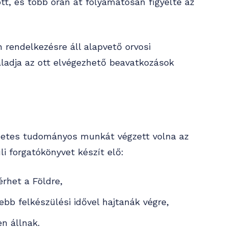
ott, és több órán át folyamatosan figyelte az
 rendelkezésre áll alapvető orvosi
aladja az ott elvégezhető beavatkozások
hetes tudományos munkát végzett volna az
i forgatókönyvet készít elő:
rhet a Földre,
ebb felkészülési idővel hajtanák végre,
n állnak.