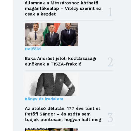
államnak a Mészároshoz köthető
magántőkealap – Vitézy szerint ez
csak a kezdet
Belföld
Baka Andrást jelöli köztársasági
elnöknek a TISZA-frakció
Könyv és irodalom
Az utolsó délután: 177 éve tűnt el
Petőfi Sándor – és azóta sem
tudjuk pontosan, hogyan halt meg