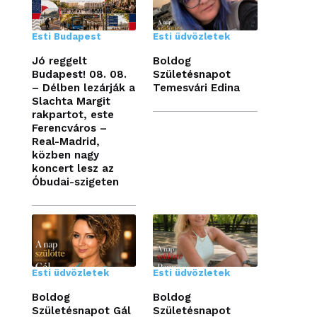
Esti Budapest
Esti üdvözletek
Jó reggelt
Boldog
Budapest! 08. 08.
Születésnapot
– Délben lezárják a
Temesvári Edina
Slachta Margit
rakpartot, este
Ferencváros –
Real-Madrid,
közben nagy
koncert lesz az
Óbudai-szigeten
Esti üdvözletek
Esti üdvözletek
Boldog
Boldog
Születésnapot Gál
Születésnapot