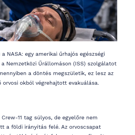
 a NASA: egy amerikai űrhajós egészségi
 a Nemzetközi Űrállomáson (ISS) szolgálatot
Amennyiben a döntés megszületik, ez lesz az
orvosi okból végrehajtott evakuálása.
k Crew-11 tag súlyos, de egyelőre nem
t a földi irányítás felé. Az orvoscsapat