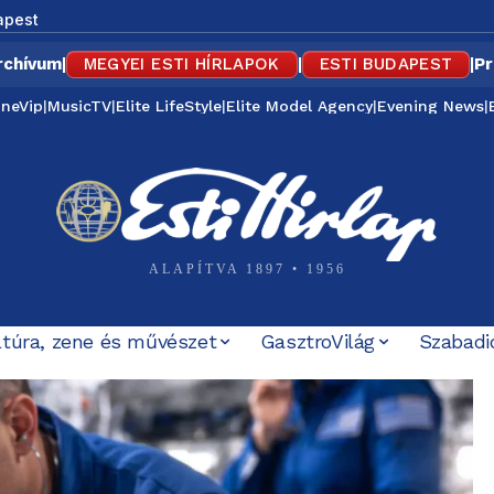
apest
rchívum
|
MEGYEI ESTI HÍRLAPOK
|
ESTI BUDAPEST
|
Pr
ineVip
|
MusicTV
|
Elite LifeStyle
|
Elite Model Agency
|
Evening News
|
ALAPÍTVA 1897 • 1956
ltúra, zene és művészet
GasztroVilág
Szabadi