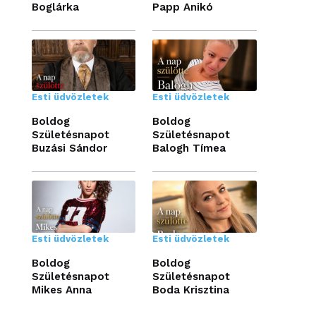
Boglárka
Papp Anikó
Esti üdvözletek
Esti üdvözletek
Boldog
Boldog
Születésnapot
Születésnapot
Buzási Sándor
Balogh Tímea
Esti üdvözletek
Esti üdvözletek
Boldog
Boldog
Születésnapot
Születésnapot
Mikes Anna
Boda Krisztina