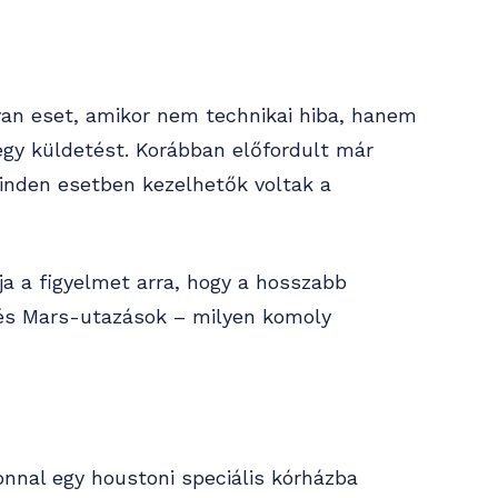
lyan eset, amikor nem technikai hiba, hanem
egy küldetést. Korábban előfordult már
minden esetben kezelhetők voltak a
tja a figyelmet arra, hogy a hosszabb
 és Mars-utazások – milyen komoly
zonnal egy houstoni speciális kórházba