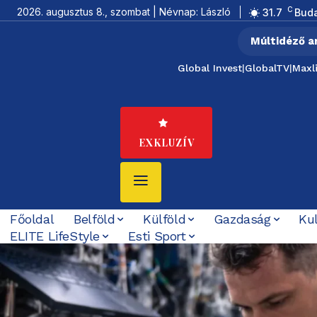
C
2026. augusztus 8., szombat | Névnap: László
31.7
Bud
Múltidéző a
Global Invest
|
GlobalTV
|
Maxl
EXKLUZÍV
Főoldal
Belföld
Külföld
Gazdaság
Ku
ELITE LifeStyle
Esti Sport