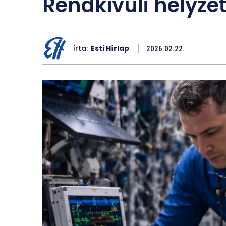
Rendkívüli helyze
írta:
Esti Hírlap
2026.02.22.