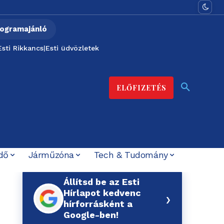
ogramajánló
Esti Rikkancs
|
Esti üdvözletek
ELŐFIZETÉS
dő
Járműzóna
Tech & Tudomány
Állítsd be az Esti
Hírlapot kedvenc
›
hírforrásként a
Google-ben!