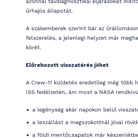
azonnal távdiagnosztikai eljárásokat indít
űrhajós állapotát.
A szakemberek szerint bár az űrállomáson
felszerelés, a jelenlegi helyzet már megh
körét.
Előrehozott visszatérés jöhet
A Crew-11 küldetés eredetileg még több 
ISS fedélzetén, ám most a NASA rendkívül
a legénység akár napokon belül visszaté
a leszállást a megszokottnál jóval rövid
a földi mentőcsapatok már készenlétbe