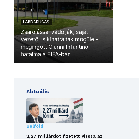
LABDARÚGÁS
LABDAR
Zsarolással vádolják, saját
vezetői is kihátráltak mögüle –
Molinóv
megingott Gianni Infantino
szurkol
hatalma a FIFA-ban
meccsk
Aktuális
Belföld
2,27 milliárdot fizetett vissza az