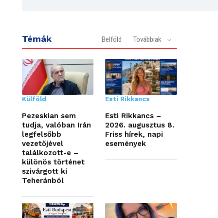
Témák
Belföld
Továbbiak
Külföld
Esti Rikkancs
Pezeskian sem
Esti Rikkancs –
tudja, valóban Irán
2026. augusztus 8.
legfelsőbb
Friss hírek, napi
vezetőjével
események
találkozott-e –
különös történet
szivárgott ki
Teheránból