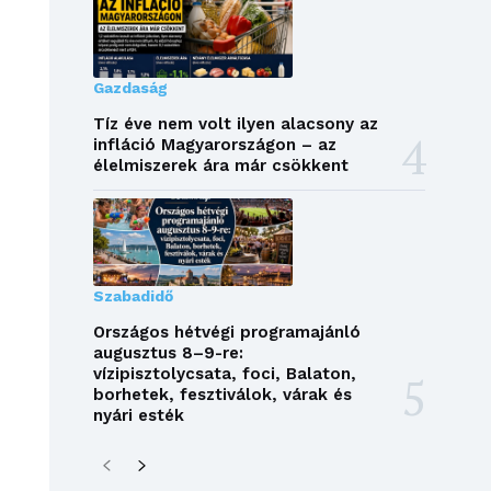
Gazdaság
Tíz éve nem volt ilyen alacsony az
infláció Magyarországon – az
élelmiszerek ára már csökkent
Szabadidő
Országos hétvégi programajánló
augusztus 8–9-re:
vízipisztolycsata, foci, Balaton,
borhetek, fesztiválok, várak és
nyári esték