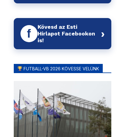
Kövesd az Esti
f
›
Hírlapot Facebookon
is!
FUTBALL-VB 2026 KÖVESSE VELÜNK