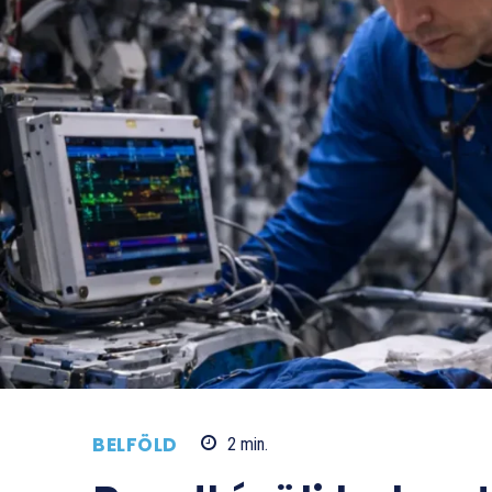
BELFÖLD
2
min.