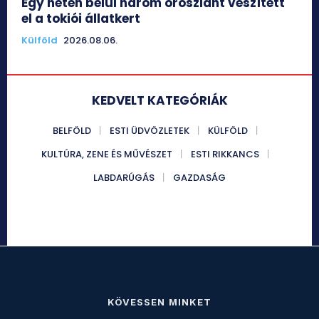
Egy héten belül három oroszlánt veszített
el a tokiói állatkert
Külföld
2026.08.06.
KEDVELT KATEGÓRIÁK
BELFÖLD
ESTI ÜDVÖZLETEK
KÜLFÖLD
KULTÚRA, ZENE ÉS MŰVÉSZET
ESTI RIKKANCS
LABDARÚGÁS
GAZDASÁG
KÖVESSEN MINKET