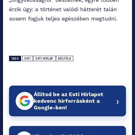
érzik úgy: a történet valódi hátterét talán
sosem fogjuk teljes egészében megtudni.
TAGS
ESTI
ESTI HÍRLAP
KÜLFÖLD
Állítsd be az Esti Hírlapot
›
kedvenc hírforrásként a
Google-ben!