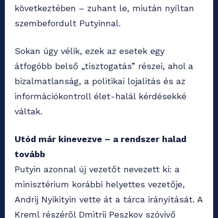
következtében – zuhant le, miután nyíltan
szembefordult Putyinnal.
Sokan úgy vélik, ezek az esetek egy
átfogóbb belső „tisztogatás” részei, ahol a
bizalmatlanság, a politikai lojalitás és az
információkontroll élet-halál kérdésekké
váltak.
Utód már kinevezve – a rendszer halad
tovább
Putyin azonnal új vezetőt nevezett ki: a
minisztérium korábbi helyettes vezetője,
Andrij Nyikityin vette át a tárca irányítását. A
Kreml részéről Dmitrij Peszkov szóvivő