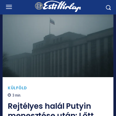
KÜLFÖLD
3
min.
Rejtélyes halál Putyin
menesztése után: Lőtt