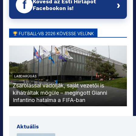
Kövesd az Esti Hírlapot
f
›
Facebookon is!
FUTBALL-VB 2026 KÖVESSE VELÜNK
LABDARÚGÁS
L
Zsarolással vádolják, saját vezetői is
kihátráltak mögüle – megingott Gianni
Mo
Infantino hatalma a FIFA-ban
el
Aktuális