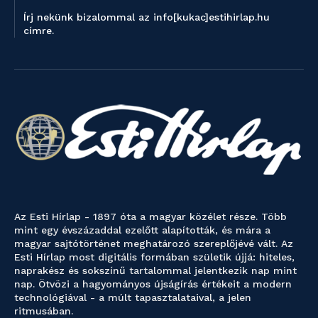
Írj nekünk bizalommal az info[kukac]estihirlap.hu
címre.
Az Esti Hírlap - 1897 óta a magyar közélet része. Több
mint egy évszázaddal ezelőtt alapították, és mára a
magyar sajtótörténet meghatározó szereplőjévé vált. Az
Esti Hírlap most digitális formában születik újjá: hiteles,
naprakész és sokszínű tartalommal jelentkezik nap mint
nap. Ötvözi a hagyományos újságírás értékeit a modern
technológiával - a múlt tapasztalataival, a jelen
ritmusában.