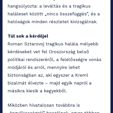
hangsúlyozta: a leváltás és a tragikus
haláleset között „nincs összefüggés”, és a
hatóságok minden részletet kivizsgálnak.
Túl sok a kérdőjel
Roman Sztarovoj tragikus halála mélyebb
kérdéseket vet fel Oroszország belső
politikai rendszeréről, a felelősségre vonás
módjáról és arról, mennyire lehet
biztonságban az, aki egyszer a Kreml
bizalmát élvezte – majd egyik napról a
másikra kiesik a kegyekből.
Miközben hivatalosan továbbra is
„öngyilkosságról” beszélnek, egyre többen