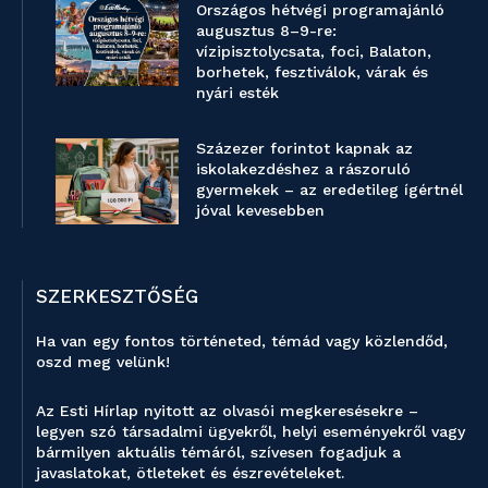
Országos hétvégi programajánló
augusztus 8–9-re:
vízipisztolycsata, foci, Balaton,
borhetek, fesztiválok, várak és
nyári esték
Százezer forintot kapnak az
iskolakezdéshez a rászoruló
gyermekek – az eredetileg ígértnél
jóval kevesebben
SZERKESZTŐSÉG
Ha van egy fontos történeted, témád vagy közlendőd,
oszd meg velünk!
Az Esti Hírlap nyitott az olvasói megkeresésekre –
legyen szó társadalmi ügyekről, helyi eseményekről vagy
bármilyen aktuális témáról, szívesen fogadjuk a
javaslatokat, ötleteket és észrevételeket.