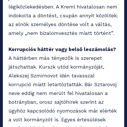
légiközlekedésben. A Kreml hivatalosan nem
indokolta a döntést, csupán annyit közöltek:
az elnök személyes döntése volt a váltás,
amely „nem bizalomvesztés miatt történt”.
Korrupciós háttér vagy belső leszámolás?
A háttérben más tényezők is szerepet
játszhattak. Kurszk utód kormányzóját,
Alekszej Szmirnovot idén tavasszal
korrupció miatt letartóztatták. Bár Sztarovoj
neve eddig nem merült fel hivatalosan a
botrányban, orosz sajtóhírek szerint az
ügyhöz kapcsolódó nyomozások már elérték
a volt kormányzót is. Egyes értesülések