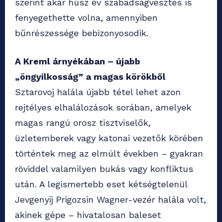
szerint akár húsz év szabadságvesztés is
fenyegethette volna, amennyiben
bűnrészessége bebizonyosodik.
A Kreml árnyékában – újabb
„öngyilkosság” a magas körökből
Sztarovoj halála újabb tétel lehet azon
rejtélyes elhalálozások sorában, amelyek
magas rangú orosz tisztviselők,
üzletemberek vagy katonai vezetők körében
történtek meg az elmúlt években – gyakran
röviddel valamilyen bukás vagy konfliktus
után. A legismertebb eset kétségtelenül
Jevgenyij Prigozsin Wagner-vezér halála volt,
akinek gépe – hivatalosan baleset