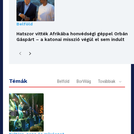
Belföld
Hatszor vitték Afrikába honvédségi géppel Orbán
Gáspárt – a katonai misszió végül el sem indult
Témák
Belföld
BorVilág
Továbbiak