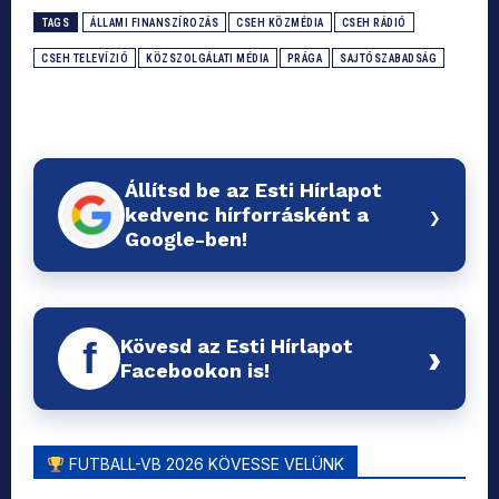
TAGS
ÁLLAMI FINANSZÍROZÁS
CSEH KÖZMÉDIA
CSEH RÁDIÓ
CSEH TELEVÍZIÓ
KÖZSZOLGÁLATI MÉDIA
PRÁGA
SAJTÓSZABADSÁG
Állítsd be az Esti Hírlapot
›
kedvenc hírforrásként a
Google-ben!
Kövesd az Esti Hírlapot
f
›
Facebookon is!
FUTBALL-VB 2026 KÖVESSE VELÜNK