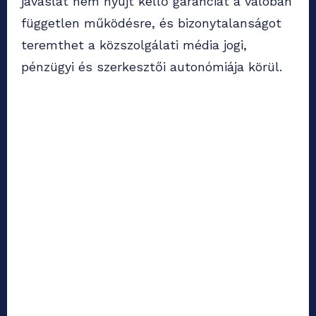
javaslat nem nyújt kellő garanciát a valóban
független működésre, és bizonytalanságot
teremthet a közszolgálati média jogi,
pénzügyi és szerkesztői autonómiája körül.