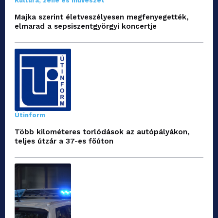
Kultúra, zene és művészet
Majka szerint életveszélyesen megfenyegették,
elmarad a sepsiszentgyörgyi koncertje
Útinform
Több kilométeres torlódások az autópályákon,
teljes útzár a 37-es főúton