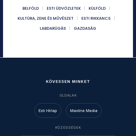
BELFÖLD
ESTI ÜDVÖZLETEK
KÜLFÖLD
KULTÚRA, ZENE ÉS MŰVÉSZET
ESTI RIKKANCS
LABDARÚGÁS
GAZDASÁG
KÖVESSEN MINKET
OLDALAK
Esti Hírlap
Maxline Media
KÖZÖSSÉGEK