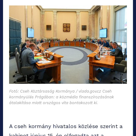
Fotó: Cseh Köztársaság Kormánya / vlada.gov.cz Cseh
kormányülés Prágában: a közmédia finanszírozásának
átalakítása miatt országos vita bontakozott ki.
A cseh kormány hivatalos közlése szerint a
kabinet június 15-én elfogadta azt a