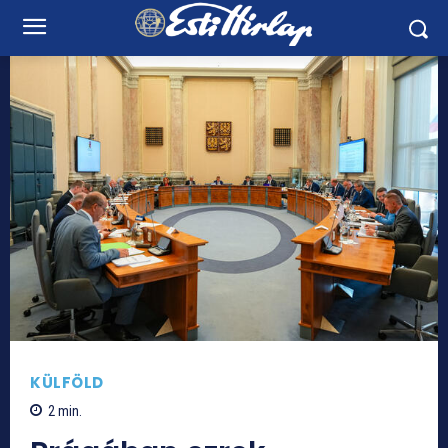
KÜLFÖLD
2
min.