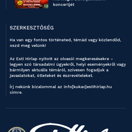
koncertjét
SZERKESZTŐSÉG
Ha van egy fontos történeted, témád vagy közlendőd,
oszd meg velünk!
Az Esti Hírlap nyitott az olvasói megkeresésekre –
legyen szó társadalmi ügyekről, helyi eseményekről vagy
bármilyen aktuális témáról, szívesen fogadjuk a
javaslatokat, ötleteket és észrevételeket.
Írj nekünk bizalommal az info[kukac]estihirlap.hu
címre.