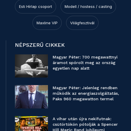
Esti Hírlap csoport
Modell / hostess / casting
Maxline VIP
Világfesztivál
NÉPSZERŰ CIKKEK
Magyar Péter: 700 megawattnyi
áramot spórolt meg az ország
egyetlen nap alatt
Magyar Péter: Jelenleg rendben
működik az energiaszolgáltatás,
Paks 960 megawatton termel
A vihar után újra nekifutnak:
csütörtökön pótolják a Spencer
Hill Magic Band jubileumi