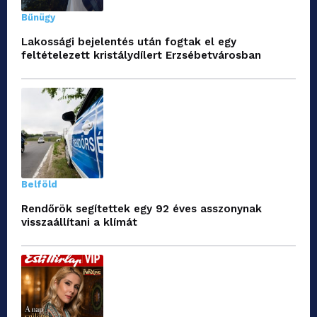
Bűnügy
Lakossági bejelentés után fogtak el egy
feltételezett kristálydílert Erzsébetvárosban
Belföld
Rendőrök segítettek egy 92 éves asszonynak
visszaállítani a klímát