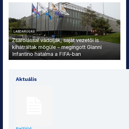
LABDARÚGÁS
L
Zsarolással vádolják, saját vezetői is
kihátráltak mögüle – megingott Gianni
Mo
Infantino hatalma a FIFA-ban
el
Aktuális
Belföld