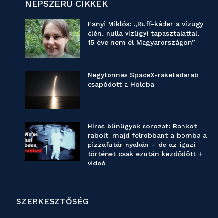
NÉPSZERŰ CIKKEK
Panyi Miklós: „Ruff-káder a vízügy
élén, nulla vízügyi tapasztalattal,
15 éve nem él Magyarországon”
Négytonnás SpaceX-rakétadarab
csapódott a Holdba
Híres bűnügyek sorozat: Bankot
rabolt, majd felrobbant a bomba a
pizzafutár nyakán – de az igazi
történet csak ezután kezdődött +
videó
SZERKESZTŐSÉG