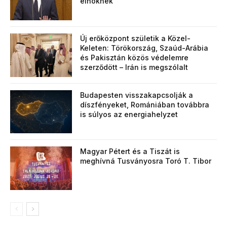
elnöknek
Új erőközpont születik a Közel-
Keleten: Törökország, Szaúd-Arábia
és Pakisztán közös védelemre
szerződött – Irán is megszólalt
Budapesten visszakapcsolják a
díszfényeket, Romániában továbbra
is súlyos az energiahelyzet
Magyar Pétert és a Tiszát is
meghívná Tusványosra Toró T. Tibor