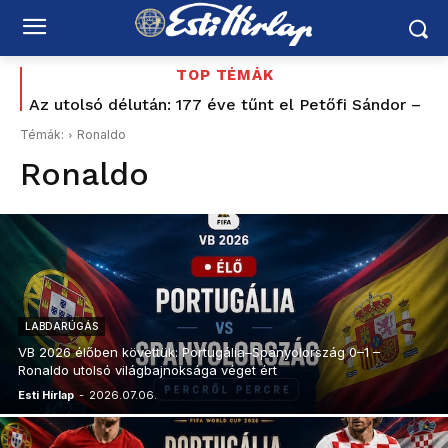
TOP TÉMÁK
Az utolsó délután: 177 éve tűnt el Petőfi Sándor –
Tíz éve nem volt ilyen alacsony az infláció
és azóta sem tudjuk pontosan, hogyan halt meg
Magyarországon – az élelmiszerek ára már
Témák:
Ronaldo
csökkent
Ronaldo
LABDARÚGÁS
VB 2026 élőben követtük: Portugália–Spanyolország 0–1 –
Ronaldo utolsó világbajnoksága véget ért
Esti Hírlap
-
2026.07.06.