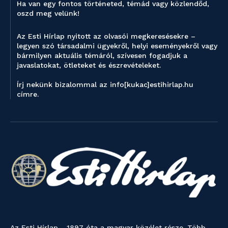
Ha van egy fontos történeted, témád vagy közlendőd,
oszd meg velünk!
Az Esti Hírlap nyitott az olvasói megkeresésekre –
legyen szó társadalmi ügyekről, helyi eseményekről vagy
bármilyen aktuális témáról, szívesen fogadjuk a
javaslatokat, ötleteket és észrevételeket.
Írj nekünk bizalommal az info[kukac]estihirlap.hu
címre.
Az Esti Hírlap - 1897 óta a magyar közélet része. Több