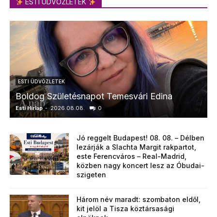
ESTI ÜDVÖZLETEK
ESTI ÜDVÖZLETEK
Boldog Születésnapot Temesvári Edina
Esti Hírlap
-
2026.08.08.
0
E
Jó reggelt Budapest! 08. 08. – Délben
lezárják a Slachta Margit rakpartot,
este Ferencváros – Real-Madrid,
közben nagy koncert lesz az Óbudai-
szigeten
Három név maradt: szombaton eldől,
kit jelöl a Tisza köztársasági