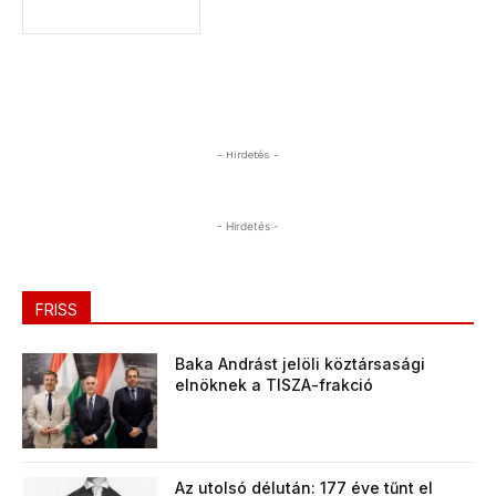
- Hirdetés -
- Hirdetés -
FRISS
Baka Andrást jelöli köztársasági
elnöknek a TISZA-frakció
Az utolsó délután: 177 éve tűnt el