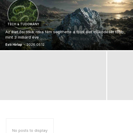
TECH & TUDOMÁNY
Az élet ősi titka: ritka fém segíthette a földi élet működését több
mint 3 milliárd éve
Esti Hírlap
-
2026.05.12.
No posts to display