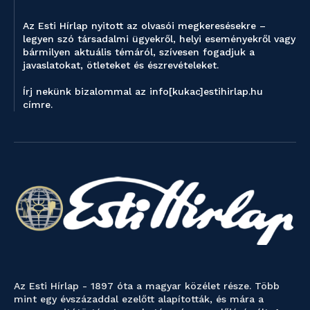
Az Esti Hírlap nyitott az olvasói megkeresésekre –
legyen szó társadalmi ügyekről, helyi eseményekről vagy
bármilyen aktuális témáról, szívesen fogadjuk a
javaslatokat, ötleteket és észrevételeket.
Írj nekünk bizalommal az info[kukac]estihirlap.hu
címre.
Az Esti Hírlap - 1897 óta a magyar közélet része. Több
mint egy évszázaddal ezelőtt alapították, és mára a