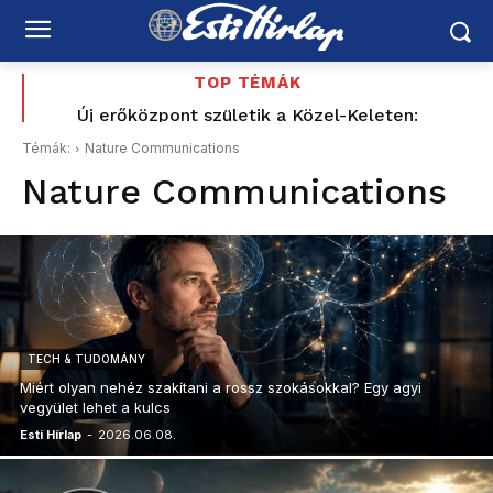
TOP TÉMÁK
Budapesten visszakapcsolják a díszfényeket,
Új erőközpont születik a Közel-Keleten:
Törökország, Szaúd-Arábia és Pakisztán közös
Romániában továbbra is súlyos az energiahelyzet
Témák:
Nature Communications
védelemre szerződött – Irán is megszólalt
Nature Communications
TECH & TUDOMÁNY
Miért olyan nehéz szakítani a rossz szokásokkal? Egy agyi
vegyület lehet a kulcs
Esti Hírlap
-
2026.06.08.