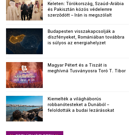
Keleten: Törökország, Szaúd-Arábia
és Pakisztán közös védelemre
szerződött – Irán is megszólalt
Budapesten visszakapcsolják a
díszfényeket, Romániában továbbra
is súlyos az energiahelyzet
Magyar Pétert és a Tiszát is
meghívná Tusványosra Toró T. Tibor
Kiemelték a világháborús
robbanótesteket a Dunából –
feloldották a budai lezárásokat