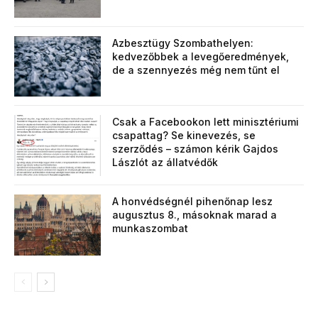
Azbesztügy Szombathelyen:
kedvezőbbek a levegőeredmények,
de a szennyezés még nem tűnt el
Csak a Facebookon lett minisztériumi
csapattag? Se kinevezés, se
szerződés – számon kérik Gajdos
Lászlót az állatvédők
A honvédségnél pihenőnap lesz
augusztus 8., másoknak marad a
munkaszombat