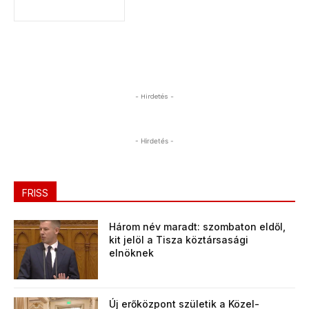
- Hirdetés -
- Hirdetés -
FRISS
Három név maradt: szombaton eldől,
kit jelöl a Tisza köztársasági
elnöknek
Új erőközpont születik a Közel-