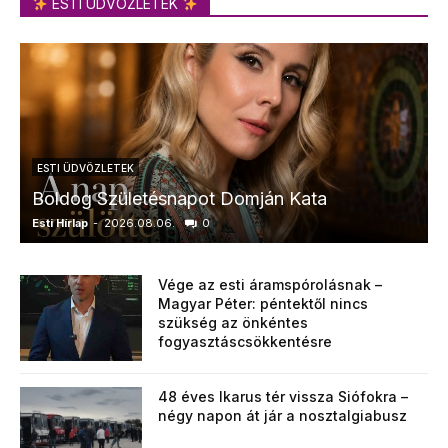
ESTI ÜDVÖZLETEK
ESTI ÜDVÖZLETEK
Boldog Születésnapot Domján Kata
Esti Hírlap
-
2026.08.06.
0
E
Vége az esti áramspórolásnak –
Magyar Péter: péntektől nincs
szükség az önkéntes
fogyasztáscsökkentésre
48 éves Ikarus tér vissza Siófokra –
négy napon át jár a nosztalgiabusz