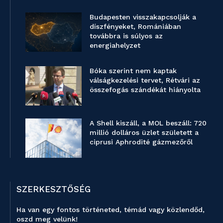
Budapesten visszakapcsolják a
díszfényeket, Romániában
továbbra is súlyos az
energiahelyzet
Bóka szerint nem kaptak
válságkezelési tervet, Rétvári az
összefogás szándékát hiányolta
A Shell kiszáll, a MOL beszáll: 720
millió dolláros üzlet született a
ciprusi Aphrodité gázmezőről
SZERKESZTŐSÉG
Ha van egy fontos történeted, témád vagy közlendőd,
oszd meg velünk!