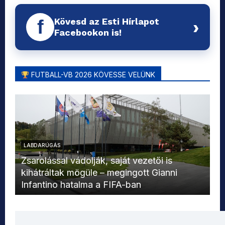
Kövesd az Esti Hírlapot
f
›
Facebookon is!
FUTBALL-VB 2026 KÖVESSE VELÜNK
LABDARÚGÁS
L
Zsarolással vádolják, saját vezetői is
kihátráltak mögüle – megingott Gianni
Mo
Infantino hatalma a FIFA-ban
el