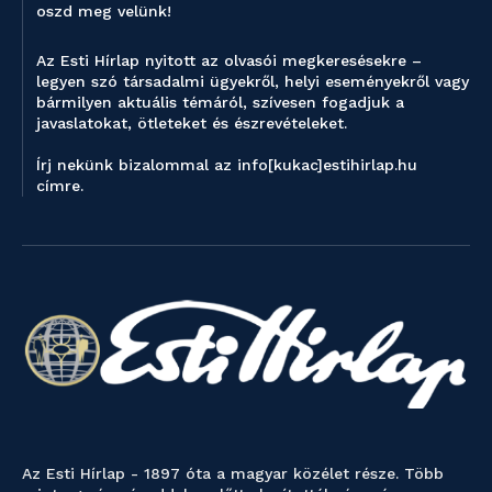
oszd meg velünk!
Az Esti Hírlap nyitott az olvasói megkeresésekre –
legyen szó társadalmi ügyekről, helyi eseményekről vagy
bármilyen aktuális témáról, szívesen fogadjuk a
javaslatokat, ötleteket és észrevételeket.
Írj nekünk bizalommal az info[kukac]estihirlap.hu
címre.
Az Esti Hírlap - 1897 óta a magyar közélet része. Több