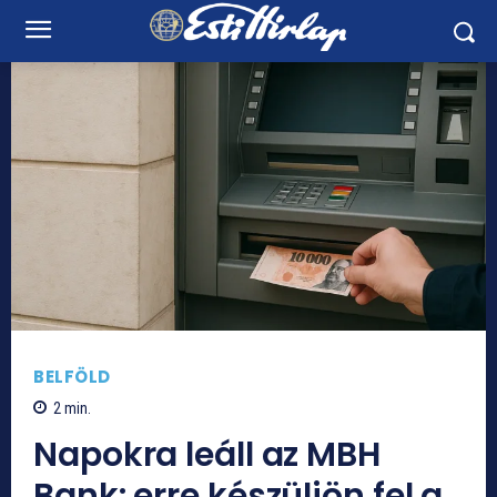
BELFÖLD
2
min.
Napokra leáll az MBH
Bank: erre készüljön fel a