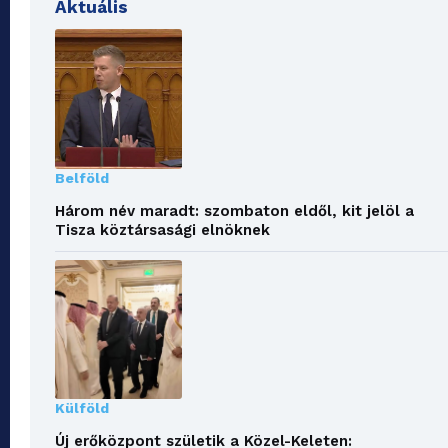
Aktuális
Belföld
Három név maradt: szombaton eldől, kit jelöl a
Tisza köztársasági elnöknek
Külföld
Új erőközpont születik a Közel-Keleten: