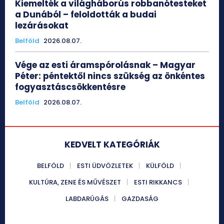
Kiemelték a világháborús robbanótesteket
a Dunából – feloldották a budai
lezárásokat
Belföld
2026.08.07.
Vége az esti áramspórolásnak – Magyar
Péter: péntektől nincs szükség az önkéntes
fogyasztáscsökkentésre
Belföld
2026.08.07.
KEDVELT KATEGÓRIÁK
BELFÖLD
ESTI ÜDVÖZLETEK
KÜLFÖLD
KULTÚRA, ZENE ÉS MŰVÉSZET
ESTI RIKKANCS
LABDARÚGÁS
GAZDASÁG