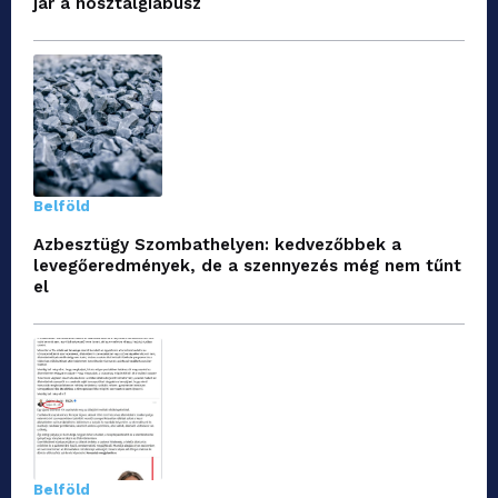
jár a nosztalgiabusz
Belföld
Azbesztügy Szombathelyen: kedvezőbbek a
levegőeredmények, de a szennyezés még nem tűnt
el
Belföld