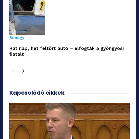
Bűnügy
Hat nap, hét feltört autó – elfogták a gyöngyösi
fiatalt
Kapcsolódó cikkek