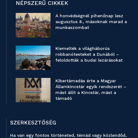
NÉPSZERŰ CIKKEK
A honvédségnél pihenőnap lesz
augusztus 8., másoknak marad a
munkaszombat
Kiemelték a világháborús
robbanótesteket a Dunából –
feloldották a budai lezárásokat
Kibertámadás érte a Magyar
Államkincstár egyik rendszerét –
mást állít a Kincstár, mást a
támadó
SZERKESZTŐSÉG
Ha van egy fontos történeted, témád vagy közlendőd,