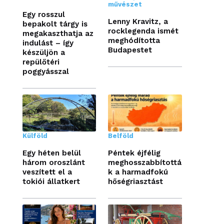
művészet
Egy rosszul
Lenny Kravitz, a
bepakolt tárgy is
rocklegenda ismét
megakaszthatja az
meghódította
indulást – így
Budapestet
készüljön a
repülőtéri
poggyásszal
Külföld
Belföld
Egy héten belül
Péntek éjfélig
három oroszlánt
meghosszabbítottá
veszített el a
k a harmadfokú
tokiói állatkert
hőségriasztást