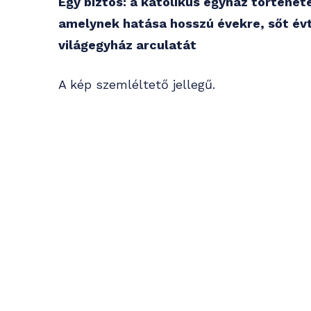
Egy biztos: a katolikus egyház történet
amelynek hatása hosszú évekre, sőt év
világegyház arculatát
A kép szemléltető jellegű.