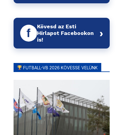
Kövesd az Esti
f
›
Hírlapot Facebookon
is!
FUTBALL-VB 2026 KÖVESSE VELÜNK