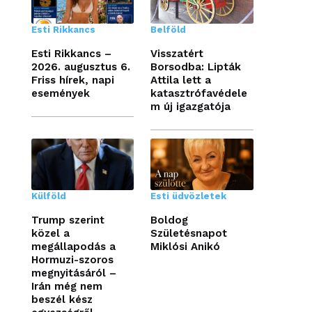
Esti Rikkancs
Belföld
Esti Rikkancs –
Visszatért
2026. augusztus 6.
Borsodba: Lipták
Friss hírek, napi
Attila lett a
események
katasztrófavédele
m új igazgatója
Külföld
Esti üdvözletek
Trump szerint
Boldog
közel a
Születésnapot
megállapodás a
Miklósi Anikó
Hormuzi-szoros
megnyitásáról –
Irán még nem
beszél kész