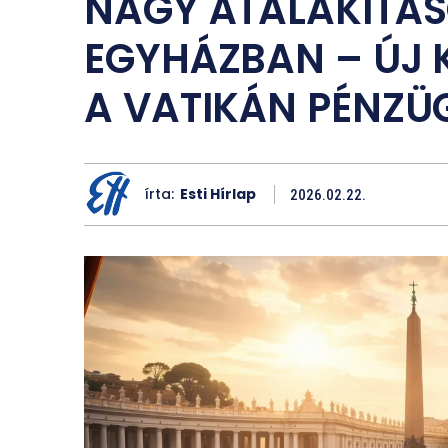
NAGY ÁTALAKÍTÁS
EGYHÁZBAN – ÚJ 
A VATIKÁN PÉNZÜG
írta:
Esti Hírlap
2026.02.22.