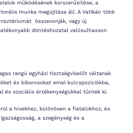
vatalok működésének korszerűsítése, a
torális munka megújítása áll. A Vatikán több
nisztériumát összevonják, vagy új
s hatékonyabb döntéshozatal valósulhasson
gas rangú egyházi tisztségviselőt váltanak
köket és bíborosokat emel kulcspozíciókba,
l és szociális érzékenységükkel tűntek ki.
rül a hívekhez, különösen a fiatalokhoz, és
 igazságosság, a szegénység és a