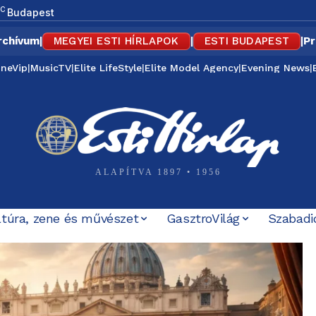
C
Budapest
rchívum
|
MEGYEI ESTI HÍRLAPOK
|
ESTI BUDAPEST
|
Pr
ineVip
|
MusicTV
|
Elite LifeStyle
|
Elite Model Agency
|
Evening News
|
ALAPÍTVA 1897 • 1956
ltúra, zene és művészet
GasztroVilág
Szabadi