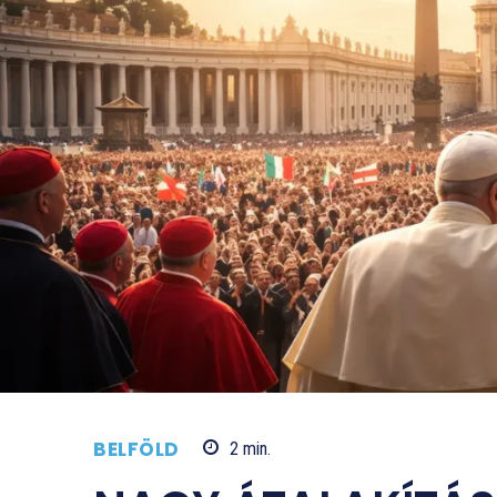
BELFÖLD
2
min.