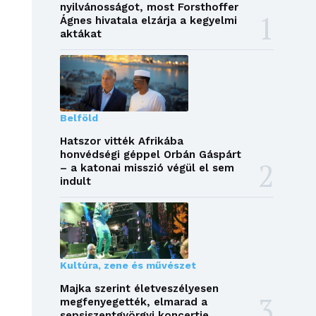
nyilvánosságot, most Forsthoffer
Ágnes hivatala elzárja a kegyelmi
aktákat
Belföld
Hatszor vitték Afrikába
honvédségi géppel Orbán Gáspárt
– a katonai misszió végül el sem
indult
Kultúra, zene és művészet
Majka szerint életveszélyesen
megfenyegették, elmarad a
sepsiszentgyörgyi koncertje