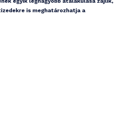
ének egyik legnagyobb átalakulása zajlik,
tizedekre is meghatározhatja a