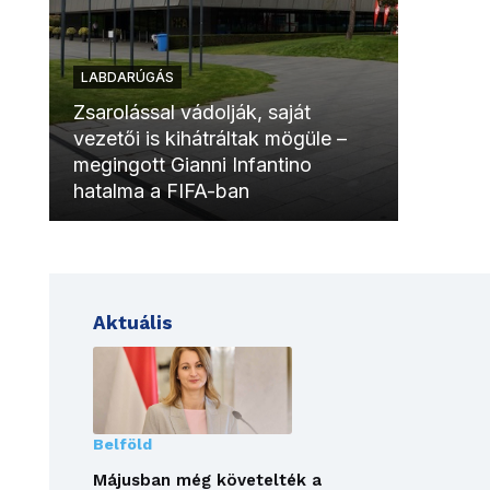
LABDARÚGÁS
LABDAR
Zsarolással vádolják, saját
vezetői is kihátráltak mögüle –
Molinóv
megingott Gianni Infantino
szurkol
hatalma a FIFA-ban
meccsk
Aktuális
Belföld
Májusban még követelték a