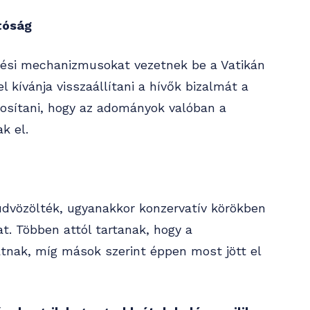
tóság
rzési mechanizmusokat vezetnek be a Vatikán
 kívánja visszaállítani a hívők bizalmát a
tosítani, hogy az adományok valóban a
k el.
üdvözölték, ugyanakkor konzervatív körökben
t. Többen attól tartanak, hogy a
tnak, míg mások szerint éppen most jött el