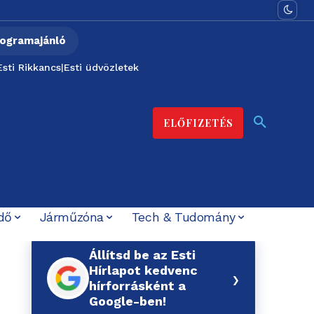
ogramajánló
Esti Rikkancs
|
Esti üdvözletek
ELŐFIZETÉS
dő
Járműzóna
Tech & Tudomány
Állítsd be az Esti
Hírlapot kedvenc
›
hírforrásként a
Google-ben!