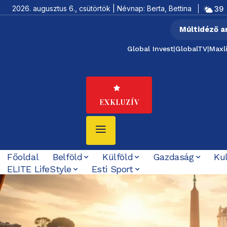
2026. augusztus 6., csütörtök | Névnap: Berta, Bettina
39
Múltidéző a
Global Invest
|
GlobalTV
|
Maxl
EXKLUZÍV
Főoldal
Belföld
Külföld
Gazdaság
Ku
ELITE LifeStyle
Esti Sport