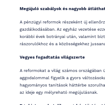
Megújuló szabályok és nagyobb átlátha
A pénzügyi reformok részeként új ellenő
gazdálkodásában. Az egyház vezetése ezzel
korábbi évek botrányai után, valamint biz
rászorulókhoz és a közösségekhez jussana
Vegyes fogadtatás világszerte
A reformokat a világ számos országában 
aggodalommal figyelik a gyors változásoka
hagyományos tanítások háttérbe szorulha
az ideje egy mélyreható megújulásnak.