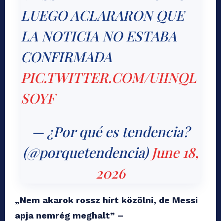
LUEGO ACLARARON QUE
LA NOTICIA NO ESTABA
CONFIRMADA
PIC.TWITTER.COM/UIINQL
SOYF
— ¿Por qué es tendencia?
(@porquetendencia)
June 18,
2026
„Nem akarok rossz hírt közölni, de Messi
apja nemrég meghalt” –