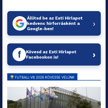
Állítsd be az Esti Hírlapot
›
kedvenc hírforrásként a
Google-ben!
Kövesd az Esti Hírlapot
f
›
Facebookon is!
FUTBALL-VB 2026 KÖVESSE VELÜNK