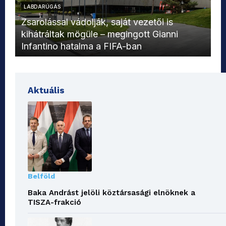
LABDARÚGÁS
L
Zsarolással vádolják, saját vezetői is
kihátráltak mögüle – megingott Gianni
Mo
Infantino hatalma a FIFA-ban
el
Aktuális
Belföld
Baka Andrást jelöli köztársasági elnöknek a
TISZA-frakció