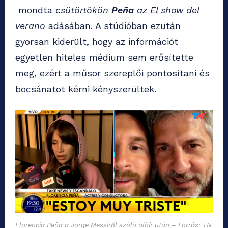
mondta
csütörtökön
Peña
az El show del
verano
adásában. A stúdióban ezután
gyorsan kiderült, hogy az információt
egyetlen hiteles médium sem erősítette
meg, ezért a műsor szereplői pontosítani és
bocsánatot kérni kényszerültek.
Florencia Peña a Jorge Messiről szóló álhír után – Forrás: TN