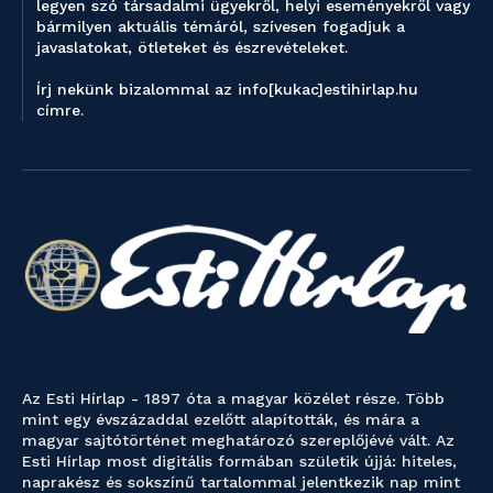
legyen szó társadalmi ügyekről, helyi eseményekről vagy
bármilyen aktuális témáról, szívesen fogadjuk a
javaslatokat, ötleteket és észrevételeket.
Írj nekünk bizalommal az info[kukac]estihirlap.hu
címre.
Az Esti Hírlap - 1897 óta a magyar közélet része. Több
mint egy évszázaddal ezelőtt alapították, és mára a
magyar sajtótörténet meghatározó szereplőjévé vált. Az
Esti Hírlap most digitális formában születik újjá: hiteles,
naprakész és sokszínű tartalommal jelentkezik nap mint