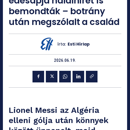
édesapja halálhírét is
bemondták – botrány
után megszólalt a család
írta:
Esti Hírlap
2026.06.19.
Lionel Messi az Algéria
elleni gólja után könnyek