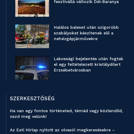
fesztivállá változik Dél-Baranya
Halálos baleset után szigorúbb
szabályokat készítenek elő a
nehézgépjárművekre
Lakossági bejelentés után fogtak
el egy feltételezett kristálydílert
Erzsébetvárosban
SZERKESZTŐSÉG
Ha van egy fontos történeted, témád vagy közlendőd,
oszd meg velünk!
Az Esti Hírlap nyitott az olvasói megkeresésekre –