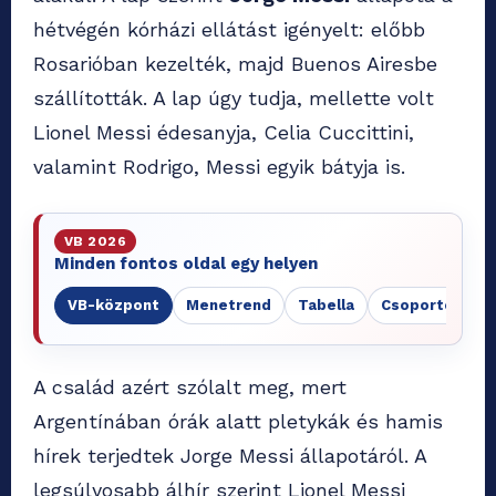
hétvégén kórházi ellátást igényelt: előbb
Rosarióban kezelték, majd Buenos Airesbe
szállították. A lap úgy tudja, mellette volt
Lionel Messi édesanyja, Celia Cuccittini,
valamint Rodrigo, Messi egyik bátyja is.
VB 2026
Minden fontos oldal egy helyen
VB-központ
Menetrend
Tabella
Csoportok
A család azért szólalt meg, mert
Argentínában órák alatt pletykák és hamis
hírek terjedtek Jorge Messi állapotáról. A
legsúlyosabb álhír szerint Lionel Messi