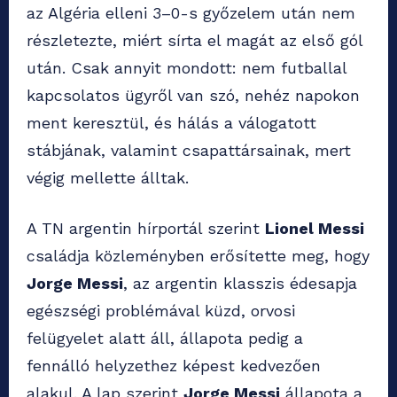
az Algéria elleni 3–0-s győzelem után nem
részletezte, miért sírta el magát az első gól
után. Csak annyit mondott: nem futballal
kapcsolatos ügyről van szó, nehéz napokon
ment keresztül, és hálás a válogatott
stábjának, valamint csapattársainak, mert
végig mellette álltak.
A TN argentin hírportál szerint
Lionel Messi
családja közleményben erősítette meg, hogy
Jorge Messi
, az argentin klasszis édesapja
egészségi problémával küzd, orvosi
felügyelet alatt áll, állapota pedig a
fennálló helyzethez képest kedvezően
alakul. A lap szerint
Jorge Messi
állapota a