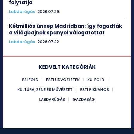
folytatja
Labdarúgás
2026.07.26.
Kétmilliós ünnep Madridban: így fogadták
a világbajnok spanyol válogatottat
Labdarúgás
2026.07.22.
KEDVELT KATEGÓRIÁK
BELFÖLD
ESTI ÜDVÖZLETEK
KÜLFÖLD
KULTÚRA, ZENE ÉS MŰVÉSZET
ESTI RIKKANCS
LABDARÚGÁS
GAZDASÁG