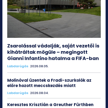
Zsarolással vádolják, saját vezetői is
kihátráltak mögüle – megingott
Gianni Infantino hatalma a FIFA-ban
Labdarúgás
2026.08.05.
Molinóval üzentek a Fradi-szurkolók az
előre hozott meccskezdés miatt
Labdarúgás
2026.08.04.
Keresztes Krisztián a Greuther Fürthben