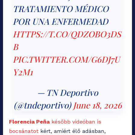
TRATAMIENTO MÉDICO
POR UNA ENFERMEDAD
HTTPS://T.CO/QDZOBO3DS
B
PIC.TWITTER.COM/G6DJ7U
Y2M1
— TN Deportivo
(@tndeportivo)
June 18, 2026
Florencia Peña
később videóban is
bocsánatot
kért, amiért élő adásban,