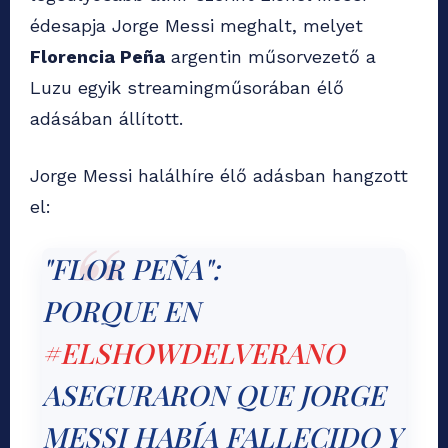
édesapja Jorge Messi meghalt, melyet
Florencia Peña
argentin műsorvezető a
Luzu egyik streamingműsorában élő
adásában állított.
Jorge Messi halálhíre élő adásban hangzott
el:
"FLOR PEÑA":
PORQUE EN
#ELSHOWDELVERANO
ASEGURARON QUE JORGE
MESSI HABÍA FALLECIDO Y