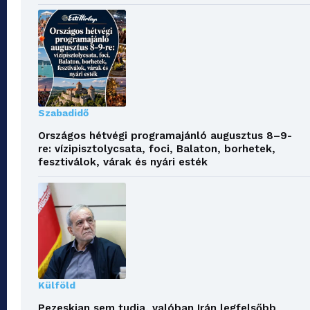
Szabadidő
Országos hétvégi programajánló augusztus 8–9-
re: vízipisztolycsata, foci, Balaton, borhetek,
fesztiválok, várak és nyári esték
Külföld
Pezeskian sem tudja, valóban Irán legfelsőbb