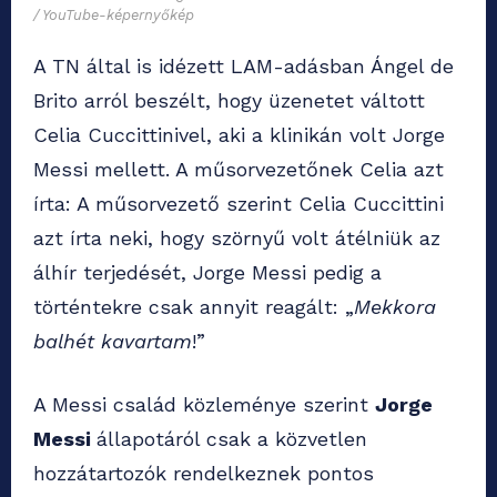
/ YouTube-képernyőkép
A TN által is idézett LAM-adásban Ángel de
Brito arról beszélt, hogy üzenetet váltott
Celia Cuccittinivel, aki a klinikán volt Jorge
Messi mellett. A műsorvezetőnek Celia azt
írta: A műsorvezető szerint Celia Cuccittini
azt írta neki, hogy szörnyű volt átélniük az
álhír terjedését, Jorge Messi pedig a
történtekre csak annyit reagált: „
Mekkora
balhét kavartam
!”
A Messi család közleménye szerint
Jorge
Messi
állapotáról csak a közvetlen
hozzátartozók rendelkeznek pontos