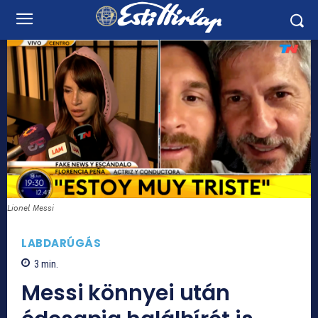
Lionel Messi
LABDARÚGÁS
3
min.
Messi könnyei után