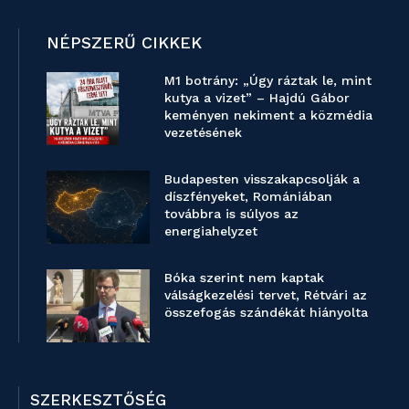
NÉPSZERŰ CIKKEK
M1 botrány: „Úgy ráztak le, mint
kutya a vizet” – Hajdú Gábor
keményen nekiment a közmédia
vezetésének
Budapesten visszakapcsolják a
díszfényeket, Romániában
továbbra is súlyos az
energiahelyzet
Bóka szerint nem kaptak
válságkezelési tervet, Rétvári az
összefogás szándékát hiányolta
SZERKESZTŐSÉG