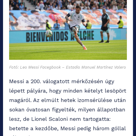
Fotó: Leo Messi Facegbook – Estadio Manuel Martínez Valero
Messi a 200. válogatott mérkőzésén úgy
lépett pályára, hogy minden kételyt lesöpört
magáról. Az elmúlt hetek izomsérülése után
sokan óvatosan figyelték, milyen állapotban
lesz, de Lionel Scaloni nem tartogatta:
betette a kezdőbe, Messi pedig három góllal