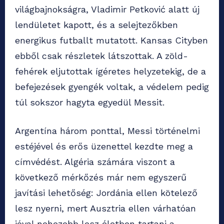
világbajnokságra, Vladimir Petković alatt új
lendületet kapott, és a selejtezőkben
energikus futballt mutatott. Kansas Cityben
ebből csak részletek látszottak. A zöld-
fehérek eljutottak ígéretes helyzetekig, de a
befejezések gyengék voltak, a védelem pedig
túl sokszor hagyta egyedül Messit.
Argentína három ponttal, Messi történelmi
estéjével és erős üzenettel kezdte meg a
címvédést. Algéria számára viszont a
következő mérkőzés már nem egyszerű
javítási lehetőség: Jordánia ellen kötelező
lesz nyerni, mert Ausztria ellen várhatóan
jóval nehezebb lesz életben tartani a