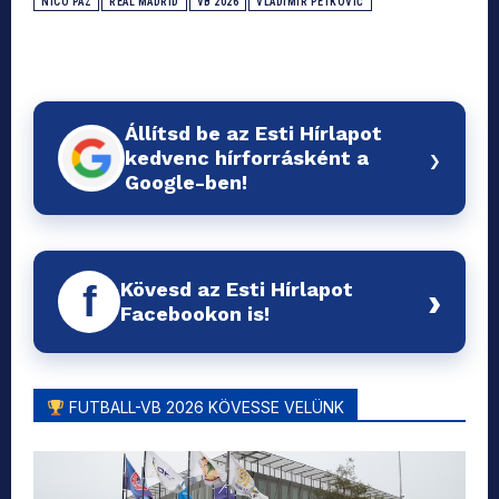
NICO PAZ
REAL MADRID
VB 2026
VLADIMIR PETKOVIĆ
Állítsd be az Esti Hírlapot
›
kedvenc hírforrásként a
Google-ben!
Kövesd az Esti Hírlapot
f
›
Facebookon is!
FUTBALL-VB 2026 KÖVESSE VELÜNK