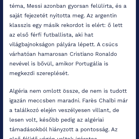
téma, Messi azonban gyorsan felülírta, és a
saját fejezetét nyitotta meg. Az argentin
klasszis egy másik rekordot is elért: ő lett
az első férfi futballista, aki hat
világbajnokságon pályára lépett. A csúcs
várhatóan hamarosan Cristiano Ronaldo
nevével is bővül, amikor Portugália is
megkezdi szereplését.
Algéria nem omlott össze, de nem is tudott
igazán meccsben maradni. Farès Chaïbi már
a találkozó elején veszélyesen villant, de
lesen volt, később pedig az algériai
támadásokból hiányzott a pontosság. Az
első félidő végén voltak ígéretes