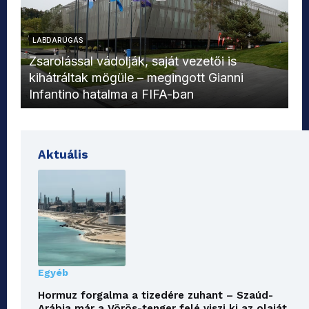
LABDARÚGÁS
L
Zsarolással vádolják, saját vezetői is
kihátráltak mögüle – megingott Gianni
Mo
Infantino hatalma a FIFA-ban
el
Aktuális
Egyéb
Hormuz forgalma a tizedére zuhant – Szaúd-
Arábia már a Vörös-tenger felé viszi ki az olaját