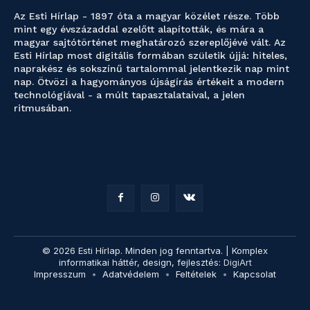
Az Esti Hírlap - 1897 óta a magyar közélet része. Több
mint egy évszázaddal ezelőtt alapították, és mára a
magyar sajtótörténet meghatározó szereplőjévé vált. Az
Esti Hírlap most digitális formában születik újjá: hiteles,
naprakész és sokszínű tartalommal jelentkezik nap mint
nap. Ötvözi a hagyományos újságírás értékeit a modern
technológiával - a múlt tapasztalataival, a jelen
ritmusában.
© 2026 Esti Hírlap. Minden jog fenntartva. | Komplex
informatikai háttér, design, fejlesztés:
DigiArt
Impresszum
Adatvédelem
Feltételek
Kapcsolat