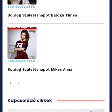
Esti üdvözletek
Boldog Születésnapot Balogh Tímea
Esti üdvözletek
Boldog Születésnapot Mikes Anna
Kapcsolódó cikkek