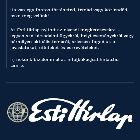
Ha van egy fontos történeted, témád vagy közlendőd,
oszd meg velünk!
Az Esti Hírlap nyitott az olvasói megkeresésekre –
legyen szó társadalmi ügyekről, helyi eseményekről vagy
bármilyen aktuális témáról, szívesen fogadjuk a
javaslatokat, ötleteket és észrevételeket.
Írj nekünk bizalommal az info[kukac]estihirlap.hu
címre.