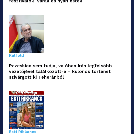
fesztiválok, várak és nyári esték
Külföld
Pezeskian sem tudja, valóban Irán legfelsőbb
vezetőjével találkozott-e – különös történet
szivárgott ki Teheránból
Esti Rikkancs