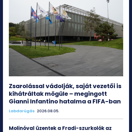
Zsarolással vádolják, saját vezetői is
kihátráltak mögüle – megingott
Gianni Infantino hatalma a FIFA-ban
Labdarúgás
2026.08.05.
Molinóval üzentek a Fradi-szurkolók az