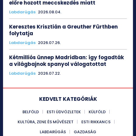
előre hozott meccskezdés miatt
Labdarúgás
2026.08.04.
Keresztes Krisztián a Greuther Fürthben
folytatja
Labdarúgás
2026.07.26.
Kétmilliós ünnep Madridban: így fogadták
a világbajnok spanyol válogatottat
Labdarúgás
2026.07.22.
KEDVELT KATEGÓRIÁK
BELFÖLD
ESTI ÜDVÖZLETEK
KÜLFÖLD
KULTÚRA, ZENE ÉS MŰVÉSZET
ESTI RIKKANCS
LABDARÚGÁS
GAZDASÁG