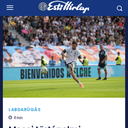
LABDARÚGÁS
4
min.