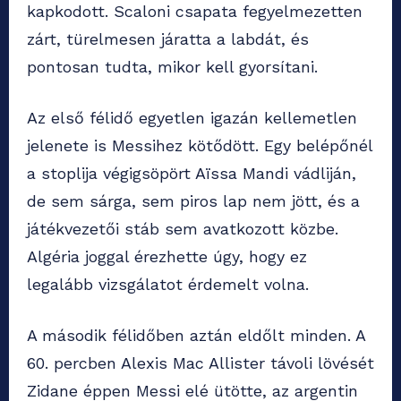
kapkodott. Scaloni csapata fegyelmezetten
zárt, türelmesen járatta a labdát, és
pontosan tudta, mikor kell gyorsítani.
Az első félidő egyetlen igazán kellemetlen
jelenete is Messihez kötődött. Egy belépőnél
a stoplija végigsöpört Aïssa Mandi vádliján,
de sem sárga, sem piros lap nem jött, és a
játékvezetői stáb sem avatkozott közbe.
Algéria joggal érezhette úgy, hogy ez
legalább vizsgálatot érdemelt volna.
A második félidőben aztán eldőlt minden. A
60. percben Alexis Mac Allister távoli lövését
Zidane éppen Messi elé ütötte, az argentin