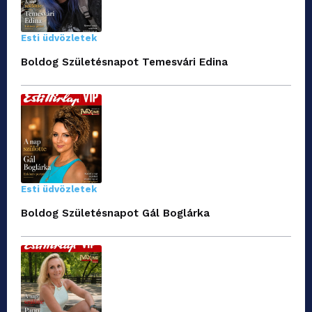
Esti üdvözletek
Boldog Születésnapot Temesvári Edina
Esti üdvözletek
Boldog Születésnapot Gál Boglárka