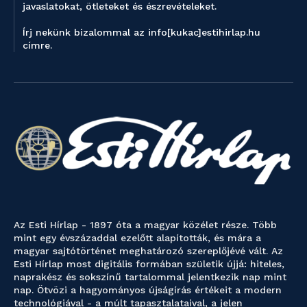
javaslatokat, ötleteket és észrevételeket.
Írj nekünk bizalommal az info[kukac]estihirlap.hu
címre.
Az Esti Hírlap - 1897 óta a magyar közélet része. Több
mint egy évszázaddal ezelőtt alapították, és mára a
magyar sajtótörténet meghatározó szereplőjévé vált. Az
Esti Hírlap most digitális formában születik újjá: hiteles,
naprakész és sokszínű tartalommal jelentkezik nap mint
nap. Ötvözi a hagyományos újságírás értékeit a modern
technológiával - a múlt tapasztalataival, a jelen