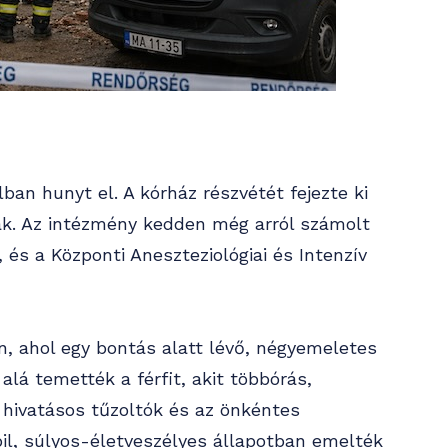
lban hunyt el. A kórház részvétét fejezte ki
ak. Az intézmény kedden még arról számolt
 és a Központi Aneszteziológiai és Intenzív
n, ahol egy bontás alatt lévő, négyemeletes
lá temették a férfit, akit többórás,
 hivatásos tűzoltók és az önkéntes
bil, súlyos-életveszélyes állapotban emelték