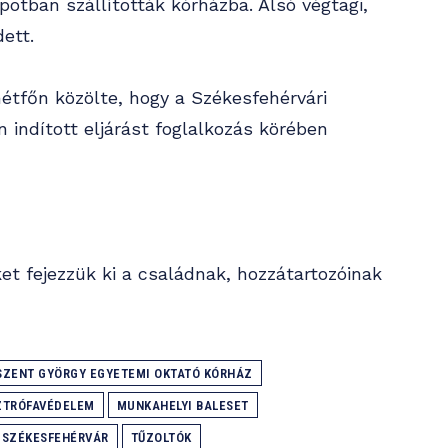
apotban szállították kórházba. Alsó végtagi,
ett.
étfőn közölte, hogy a Székesfehérvári
 indított eljárást foglalkozás körében
et fejezzük ki a családnak, hozzátartozóinak
SZENT GYÖRGY EGYETEMI OKTATÓ KÓRHÁZ
ZTRÓFAVÉDELEM
MUNKAHELYI BALESET
SZÉKESFEHÉRVÁR
TŰZOLTÓK