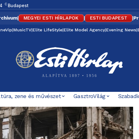
C
4
Budapest
rchívum
|
MEGYEI ESTI HÍRLAPOK
|
ESTI BUDAPEST
|
Pr
ineVip
|
MusicTV
|
Elite LifeStyle
|
Elite Model Agency
|
Evening News
|
ALAPÍTVA 1897 • 1956
ltúra, zene és művészet
GasztroVilág
Szabadi