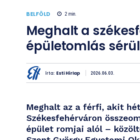
BELFÖLD
2
min.
Meghalt a székesf
épületomlás sérül
írta:
Esti Hírlap
2026.06.03.
Meghalt az a férfi, akit h
Székesfehérváron összeomlo
épület romjai alól – közöl
Szent György Egyetemi Ok