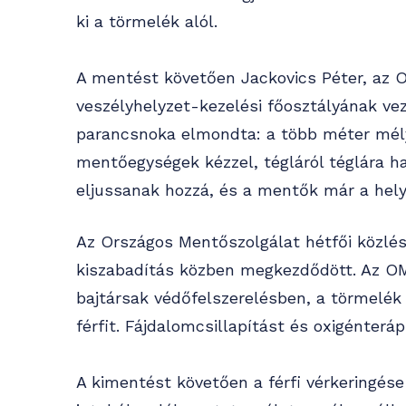
ki a törmelék alól.
A mentést követően Jackovics Péter, az 
veszélyhelyzet-kezelési főosztályának v
parancsnoka elmondta: a több méter mélye
mentőegységek kézzel, tégláról téglára ha
eljussanak hozzá, és a mentők már a helys
Az Országos Mentőszolgálat hétfői közlése
kiszabadítás közben megkezdődött. Az 
bajtársak védőfelszerelésben, a törmelék 
férfit. Fájdalomcsillapítást és oxigénterá
A kimentést követően a férfi vérkeringése