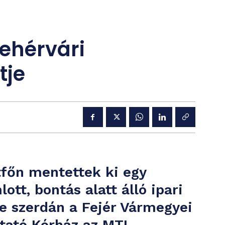
ehérvári
tje
étfőn mentettek ki egy
tt, bontás alatt álló ipari
te szerdán a Fejér Vármegyei
tató Kórház az MTI