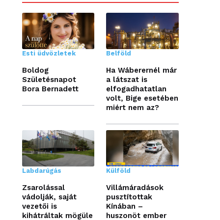
Esti üdvözletek
Belföld
Boldog
Ha Wáberernél már
Születésnapot
a látszat is
Bora Bernadett
elfogadhatatlan
volt, Bige esetében
miért nem az?
Labdarúgás
Külföld
Zsarolással
Villámáradások
vádolják, saját
pusztítottak
vezetői is
Kínában –
kihátráltak mögüle
huszonöt ember