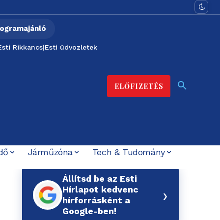
ogramajánló
Esti Rikkancs
|
Esti üdvözletek
ELŐFIZETÉS
dő
Járműzóna
Tech & Tudomány
Állítsd be az Esti
Hírlapot kedvenc
›
hírforrásként a
Google-ben!