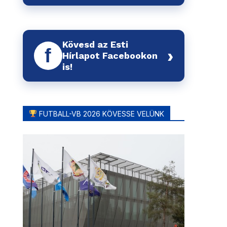
Kövesd az Esti
f
›
Hírlapot Facebookon
is!
FUTBALL-VB 2026 KÖVESSE VELÜNK