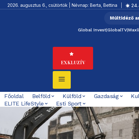
2026. augusztus 6., csütörtök | Névnap: Berta, Bettina
24.
Múltidéző a
Global Invest
|
GlobalTV
|
Maxl
EXKLUZÍV
Főoldal
Belföld
Külföld
Gazdaság
Ku
ELITE LifeStyle
Esti Sport