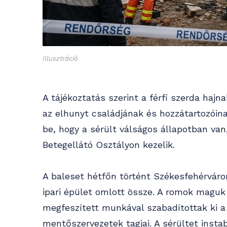
Illusztráció
A tájékoztatás szerint a férfi szerda hajna
az elhunyt családjának és hozzátartozóin
be, hogy a sérült válságos állapotban van,
Betegellátó Osztályon kezelik.
A baleset hétfőn történt Székesfehérváro
ipari épület omlott össze. A romok maguk a
megfeszített munkával szabadítottak ki a
mentőszervezetek tagjai. A sérültet insta