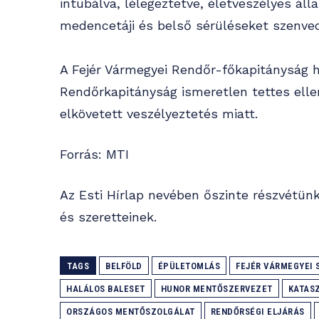
intubálva, lélegeztetve, életveszélyes áll
medencetáji és belső sérüléseket szenved
A Fejér Vármegyei Rendőr-főkapitányság h
Rendőrkapitányság ismeretlen tettes ellen
elkövetett veszélyeztetés miatt.
Forrás: MTI
Az Esti Hírlap nevében őszinte részvétünk
és szeretteinek.
TAGS
BELFÖLD
ÉPÜLETOMLÁS
FEJÉR VÁRMEGYEI 
HALÁLOS BALESET
HUNOR MENTŐSZERVEZET
KATAS
ORSZÁGOS MENTŐSZOLGÁLAT
RENDŐRSÉGI ELJÁRÁS