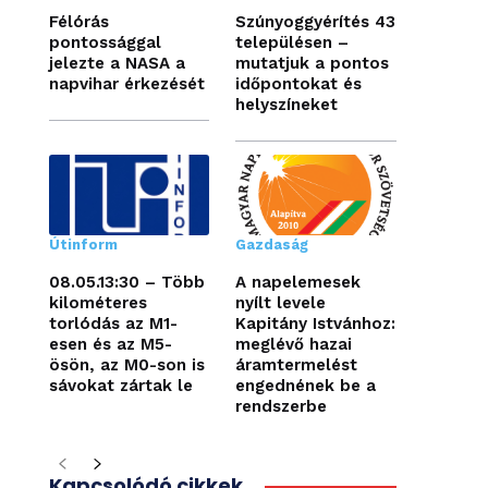
Félórás
Szúnyoggyérítés 43
pontossággal
településen –
jelezte a NASA a
mutatjuk a pontos
napvihar érkezését
időpontokat és
helyszíneket
Útinform
Gazdaság
08.05.13:30 – Több
A napelemesek
kilométeres
nyílt levele
torlódás az M1-
Kapitány Istvánhoz:
esen és az M5-
meglévő hazai
ösön, az M0-son is
áramtermelést
sávokat zártak le
engednének be a
rendszerbe
Kapcsolódó cikkek