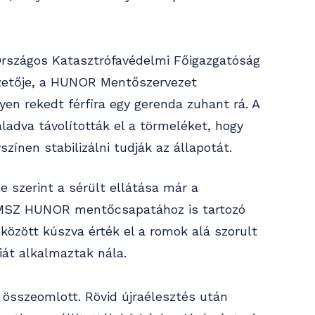
Országos Katasztrófavédelmi Főigazgatóság
ezetője, a HUNOR Mentőszervezet
n rekedt férfira egy gerenda zuhant rá. A
ladva távolították el a törmeléket, hogy
zínen stabilizálni tudják az állapotát.
 szerint a sérült ellátása már a
OMSZ HUNOR mentőcsapatához is tartozó
között kúszva érték el a romok alá szorult
piát alkalmaztak nála.
 összeomlott. Rövid újraélesztés után