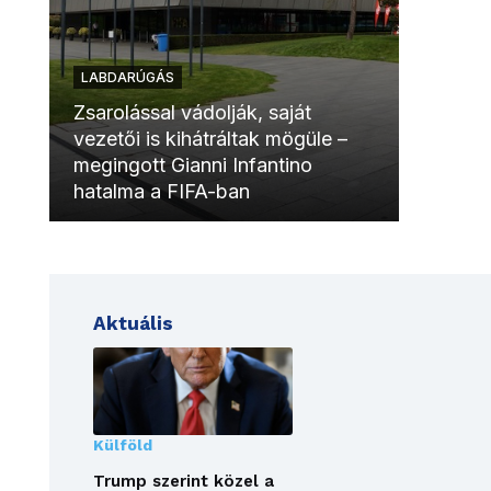
LABDARÚGÁS
LABDAR
Zsarolással vádolják, saját
vezetői is kihátráltak mögüle –
Molinóv
megingott Gianni Infantino
szurkol
hatalma a FIFA-ban
meccsk
Aktuális
Külföld
Trump szerint közel a