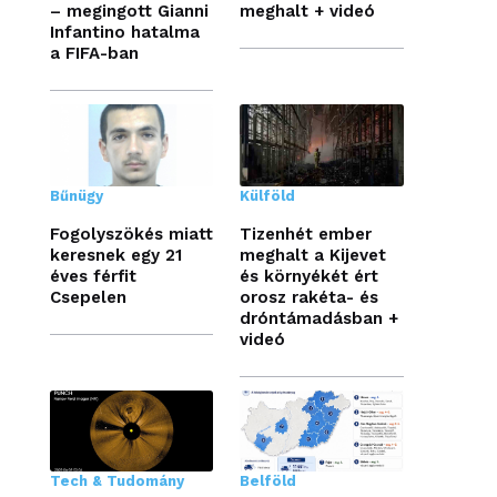
– megingott Gianni
meghalt + videó
Infantino hatalma
a FIFA-ban
Bűnügy
Külföld
Fogolyszökés miatt
Tizenhét ember
keresnek egy 21
meghalt a Kijevet
éves férfit
és környékét ért
Csepelen
orosz rakéta- és
dróntámadásban +
videó
Tech & Tudomány
Belföld