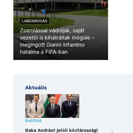
LABDARÚGÁS
LABDAR
Zsarolással vádolják, saját
vezetői is kihátráltak mögüle –
Molinóv
megingott Gianni Infantino
szurkol
hatalma a FIFA-ban
meccsk
Aktuális
Belföld
Baka Andrást jelöli köztársasági