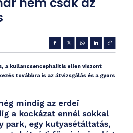
már nem csak az
s
, a kullancsencephalitis ellen viszont
ezés továbbra is az átvizsgálás és a gyors
még mindig az erdei
dig a kockázat ennél sokkal
y park, egy kutyasétáltatás,