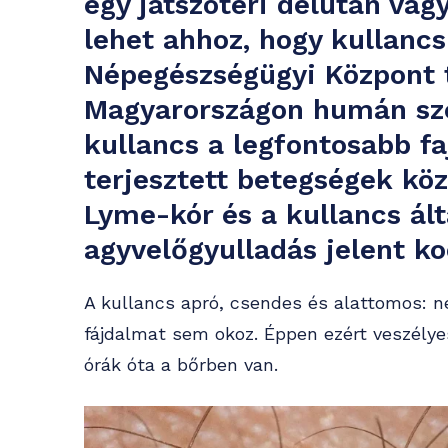
egy játszótéri délután vagy
lehet ahhoz, hogy kullancs
Népegészségügyi Központ t
Magyarországon humán sz
kullancs a legfontosabb faj
terjesztett betegségek köz
Lyme-kór és a kullancs álta
agyvelőgyulladás jelent k
A kullancs apró, csendes és alattomos: 
fájdalmat sem okoz. Éppen ezért veszélye
órák óta a bőrben van.