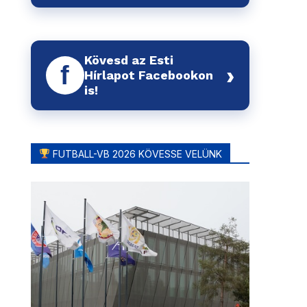
Kövesd az Esti
f
›
Hírlapot Facebookon
is!
FUTBALL-VB 2026 KÖVESSE VELÜNK