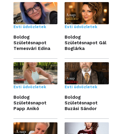
Esti üdvözletek
Esti üdvözletek
Boldog
Boldog
Születésnapot
Születésnapot Gál
Temesvári Edina
Boglárka
Esti üdvözletek
Esti üdvözletek
Boldog
Boldog
Születésnapot
Születésnapot
Papp Anikó
Buzási Sándor