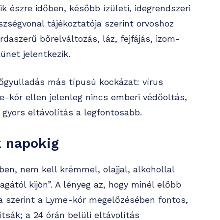
k észre időben, később ízületi, idegrendszeri
zségvonal tájékoztatója szerint orvoshoz
rdaszerű bőrelváltozás, láz, fejfájás, izom-
tünet jelentkezik.
előgyulladás más típusú kockázat: vírus
e-kór ellen jelenleg nincs emberi védőoltás,
a gyors eltávolítás a legfontosabb.
k napokig
en, nem kell krémmel, olajjal, alkohollal
gától kijön”. A lényeg az, hogy minél előbb
tása szerint a Lyme-kór megelőzésében fontos,
tsák; a 24 órán belüli eltávolítás