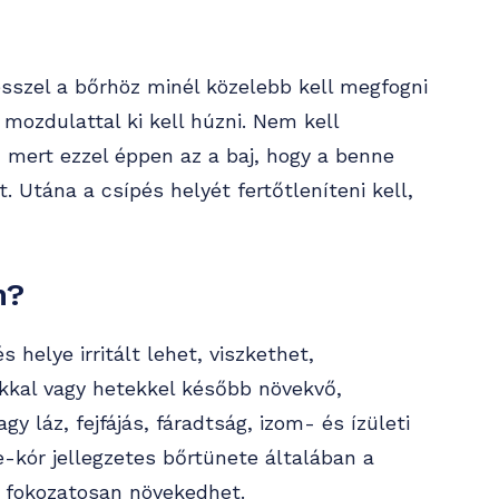
esszel a bőrhöz minél közelebb kell megfogni
 mozdulattal ki kell húzni. Nem kell
 mert ezzel éppen az a baj, hogy a benne
 Utána a csípés helyét fertőtleníteni kell,
n?
helye irritált lehet, viszkethet,
okkal vagy hetekkel később növekvő,
gy láz, fejfájás, fáradtság, izom- és ízületi
e-kór jellegzetes bőrtünete általában a
s fokozatosan növekedhet.