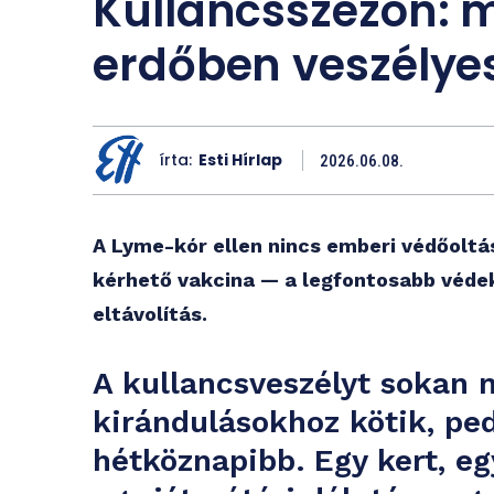
Kullancsszezon: 
erdőben veszélye
írta:
Esti Hírlap
2026.06.08.
A Lyme-kór ellen nincs emberi védőoltás
kérhető vakcina — a legfontosabb védek
eltávolítás.
A kullancsveszélyt sokan 
kirándulásokhoz kötik, pe
hétköznapibb. Egy kert, eg