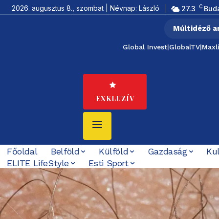
C
2026. augusztus 8., szombat | Névnap: László
27.3
Bud
Múltidéző a
Global Invest
|
GlobalTV
|
Maxl
EXKLUZÍV
Főoldal
Belföld
Külföld
Gazdaság
Ku
ELITE LifeStyle
Esti Sport