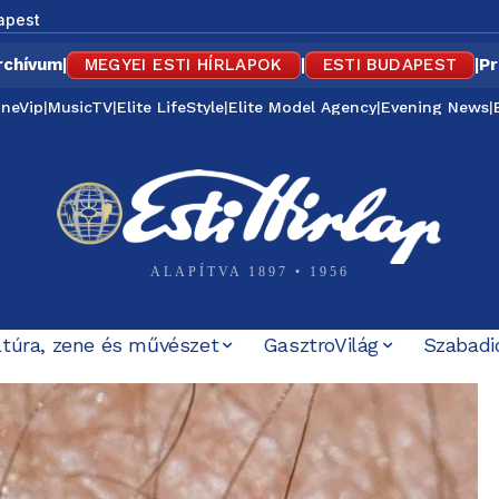
apest
rchívum
|
MEGYEI ESTI HÍRLAPOK
|
ESTI BUDAPEST
|
Pr
ineVip
|
MusicTV
|
Elite LifeStyle
|
Elite Model Agency
|
Evening News
|
ALAPÍTVA 1897 • 1956
ltúra, zene és művészet
GasztroVilág
Szabadi