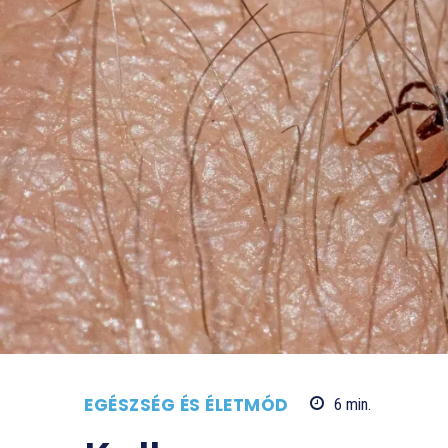
EGÉSZSÉG ÉS ÉLETMÓD
6
min.