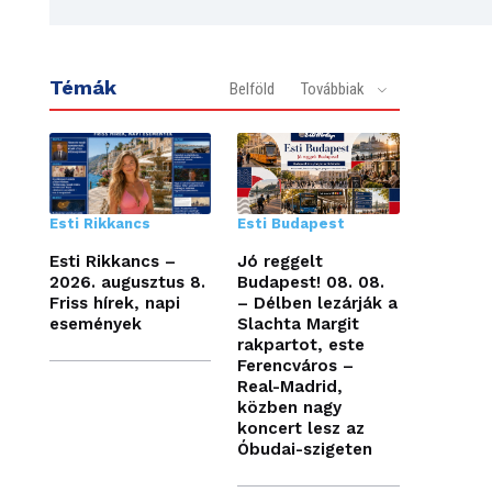
Témák
Belföld
Továbbiak
Esti Rikkancs
Esti Budapest
Esti Rikkancs –
Jó reggelt
2026. augusztus 8.
Budapest! 08. 08.
Friss hírek, napi
– Délben lezárják a
események
Slachta Margit
rakpartot, este
Ferencváros –
Real-Madrid,
közben nagy
koncert lesz az
Óbudai-szigeten