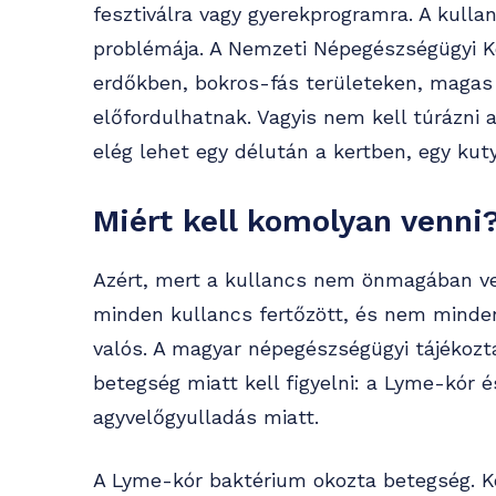
fesztiválra vagy gyerekprogramra. A kull
problémája. A Nemzeti Népegészségügyi Kö
erdőkben, bokros-fás területeken, magas
előfordulhatnak. Vagyis nem kell túrázni 
elég lehet egy délután a kertben, egy kuty
Miért kell komolyan venni
Azért, mert a kullancs nem önmagában ve
minden kullancs fertőzött, és nem minden
valós. A magyar népegészségügyi tájékozt
betegség miatt kell figyelni: a Lyme-kór é
agyvelőgyulladás miatt.
A Lyme-kór baktérium okozta betegség. K