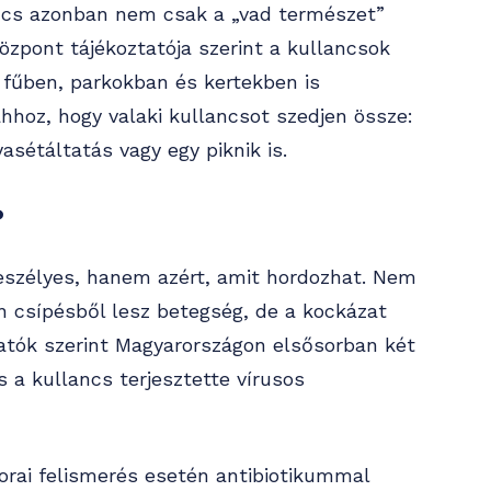
ancs azonban nem csak a „vad természet”
zpont tájékoztatója szerint a kullancsok
 fűben, parkokban és kertekben is
ahhoz, hogy valaki kullancsot szedjen össze:
asétáltatás vagy egy piknik is.
?
szélyes, hanem azért, amit hordozhat. Nem
 csípésből lesz betegség, de a kockázat
atók szerint Magyarországon elsősorban két
s a kullancs terjesztette vírusos
orai felismerés esetén antibiotikummal