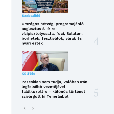
Szabadidő
Országos hétvégi programajánló
augusztus 8–9-re:
vízipisztolycsata, foci, Balaton,
borhetek, fesztiválok, várak és
nyári esték
Külföld
Pezeskian sem tudja, valóban Irán
legfelsőbb vezetőjével
találkozott-e – különös történet
szivárgott ki Teheránból