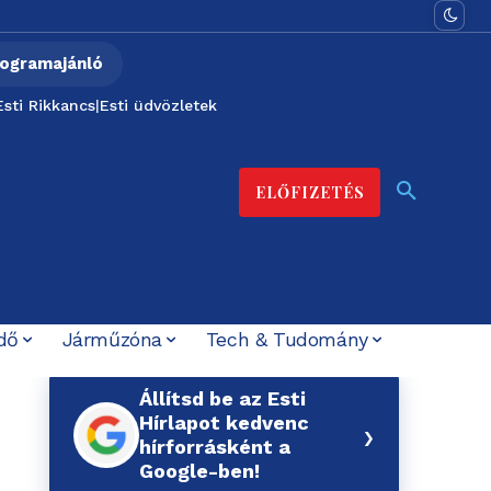
ogramajánló
Esti Rikkancs
|
Esti üdvözletek
ELŐFIZETÉS
dő
Járműzóna
Tech & Tudomány
Állítsd be az Esti
Hírlapot kedvenc
›
hírforrásként a
Google-ben!