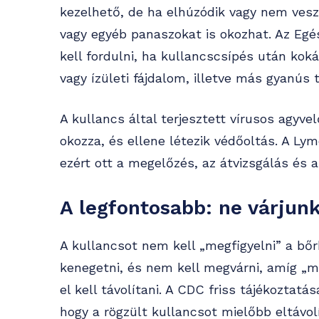
kezelhető, de ha elhúzódik vagy nem veszi
vagy egyéb panaszokat is okozhat. Az Egés
kell fordulni, ha kullancscsípés után koká
vagy ízületi fájdalom, illetve más gyanús 
A kullancs által terjesztett vírusos agyv
okozza, és ellene létezik védőoltás. A Lym
ezért ott a megelőzés, az átvizsgálás és 
A legfontosabb: ne várjun
A kullancsot nem kell „megfigyelni” a bőrb
kenegetni, és nem kell megvárni, amíg „ma
el kell távolítani. A CDC friss tájékozta
hogy a rögzült kullancsot mielőbb eltávolí