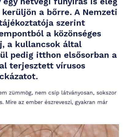
 egy hétvégi fűnyírás is elég
 kerüljön a bőrre. A Nemzeti
ájékoztatója szerint
empontból a közönséges
, a kullancsok által
ül pedig itthon elsősorban a
l terjesztett vírusos
ockázatot.
nem zümmög, nem csíp látványosan, sokszor
s. Mire az ember észreveszi, gyakran már