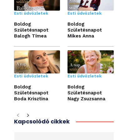
Esti üdvözletek
Esti üdvözletek
Boldog
Boldog
Születésnapot
Születésnapot
Balogh Tímea
Mikes Anna
Esti üdvözletek
Esti üdvözletek
Boldog
Boldog
Születésnapot
Születésnapot
Boda Krisztina
Nagy Zsuzsanna
Kapcsolódó cikkek