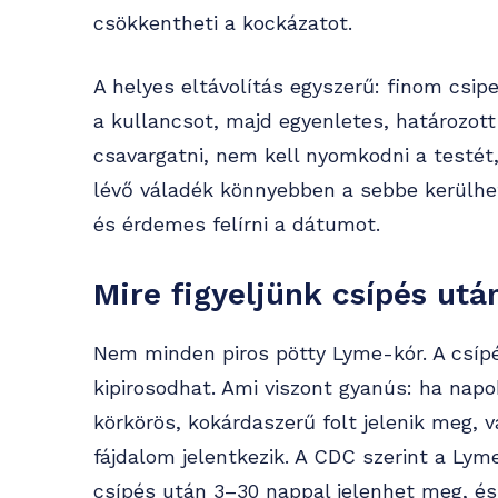
csökkentheti a kockázatot.
A helyes eltávolítás egyszerű: finom csip
a kullancsot, majd egyenletes, határozott
csavargatni, nem kell nyomkodni a testét,
lévő váladék könnyebben a sebbe kerülhet.
és érdemes felírni a dátumot.
Mire figyeljünk csípés utá
Nem minden piros pötty Lyme-kór. A csípés 
kipirosodhat. Ami viszont gyanús: ha nap
körkörös, kokárdaszerű folt jelenik meg, va
fájdalom jelentkezik. A CDC szerint a Lym
csípés után 3–30 nappal jelenhet meg, é