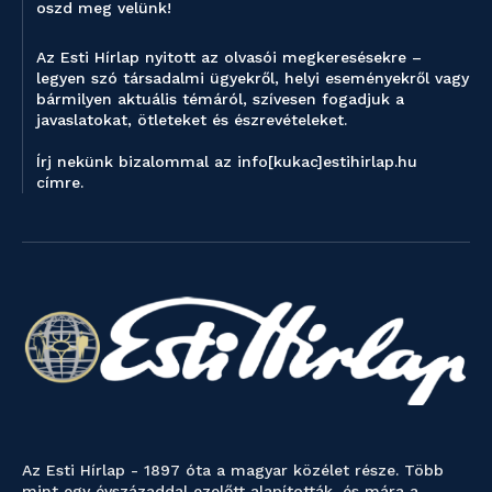
oszd meg velünk!
Az Esti Hírlap nyitott az olvasói megkeresésekre –
legyen szó társadalmi ügyekről, helyi eseményekről vagy
bármilyen aktuális témáról, szívesen fogadjuk a
javaslatokat, ötleteket és észrevételeket.
Írj nekünk bizalommal az info[kukac]estihirlap.hu
címre.
Az Esti Hírlap - 1897 óta a magyar közélet része. Több
mint egy évszázaddal ezelőtt alapították, és mára a