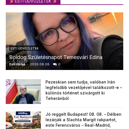
ESTI ÜDVÖZLETEK
ESTI ÜDVÖZLETEK
Boldog Születésnapot Temesvári Edina
Esti Hírlap
-
2026.08.08.
0
E
Pezeskian sem tudja, valóban Irán
legfelsőbb vezetőjével találkozott-e –
különös történet szivárgott ki
Teheránból
Jó reggelt Budapest! 08. 08. – Délben
lezárják a Slachta Margit rakpartot,
este Ferencváros – Real-Madrid,