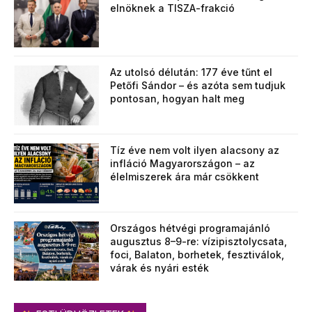
elnöknek a TISZA-frakció
Az utolsó délután: 177 éve tűnt el
Petőfi Sándor – és azóta sem tudjuk
pontosan, hogyan halt meg
Tíz éve nem volt ilyen alacsony az
infláció Magyarországon – az
élelmiszerek ára már csökkent
Országos hétvégi programajánló
augusztus 8–9-re: vízipisztolycsata,
foci, Balaton, borhetek, fesztiválok,
várak és nyári esték