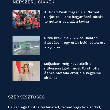
NÉPSZERŰ CIKKEK
A Broad Peak tragédiája: Nirmal
Purját és kilenc hegymászó társát
temette maga alá a lavina
Ritka bravúr a 2026-os Balaton
átúszáson: egy órán belül célba ért
a győztes
Májusban még követelték a
nyilvánosságot, most Forsthoffer
Ágnes hivatala elzárja a kegyelmi
aktákat
SZERKESZTŐSÉG
Ha van egy fontos történeted, témád vagy közlendőd,