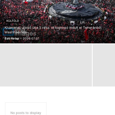
KÜLFÖLD
Khamenei utolsó útja 1. rész: öt koporsó indult el Teheránból
Mashhad felé
Esti Hírlap
-
2026.07.07.
No posts to display