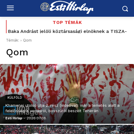
TOP TÉMÁK
Baka Andrást jelöli köztársasági elnöknek a TISZA-
Az utolsó délután: 177 éve tűnt el Petőfi Sándor –
és azóta sem tudjuk pontosan, hogyan halt meg
frakció
Témák:
Qom
Qom
KÜLFÖLD
Khamenei utolsó útja 2. rész (videóval): már a temetés alatt a
felelősségre vonásról, bosszúról beszélt Teherán
Esti Hírlap
-
2026.07.08.