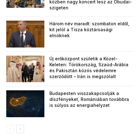
közben nagy koncert lesz az Óbudai-
szigeten
Három név maradt: szombaton eldől,
kit jelöl a Tisza köztársasági
elnöknek
Új erőközpont születik a Közel-
Keleten: Törökország, Szaúd-Arábia
és Pakisztán közös védelemre
szerződött – Irán is megszólalt
Budapesten visszakapcsolják a
díszfényeket, Romániában továbbra
is súlyos az energiahelyzet