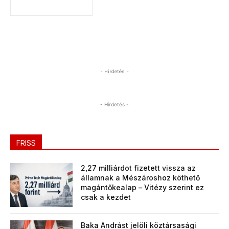
- Hirdetés -
- Hirdetés -
FRISS
2,27 milliárdot fizetett vissza az
államnak a Mészároshoz köthető
magántőkealap – Vitézy szerint ez
csak a kezdet
Baka Andrást jelöli köztársasági