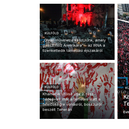
KÜLFÖLD
„Olyan műveletre készülünk, amely
gyászt hoz Amerikára” – az IRNA a
tizenkettedik támadási éjszakáról
KÜLFÖLD
K
Khamenei utolsó útja 2. rész
Kh
(videóval): már a temetés alatt a
Te
felelősségre vonásról, bosszúról
beszélt Teherán
Esti