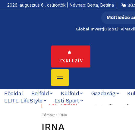
2026. augusztus 6., csütörtök | Névnap: Berta, Bettina
30.
Múltidéző a
Global Invest
|
GlobalTV
|
Maxl
EXKLUZÍV
Főoldal
Belföld
Külföld
Gazdaság
Ku
ELITE LifeStyle
Esti Sport
Krízis, hőség, aszály kö
Felföldi József koráb
TOP TÉMÁK
ezzel foglalkozni”
Témák:
IRNA
IRNA