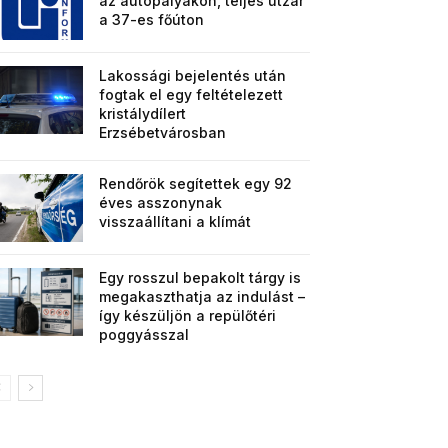
az autópályákon, teljes útzár
a 37-es főúton
Lakossági bejelentés után
fogtak el egy feltételezett
kristálydílert
Erzsébetvárosban
Rendőrök segítettek egy 92
éves asszonynak
visszaállítani a klímát
Egy rosszul bepakolt tárgy is
megakaszthatja az indulást –
így készüljön a repülőtéri
poggyásszal