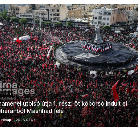
ÜLFÖLD
amenei utolsó útja 1. rész: öt koporsó indult el
heránból Mashhad felé
 Hírlap
-
2026.07.07.