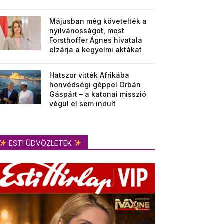
Májusban még követelték a
nyilvánosságot, most
Forsthoffer Ágnes hivatala
elzárja a kegyelmi aktákat
Hatszor vitték Afrikába
honvédségi géppel Orbán
Gáspárt – a katonai misszió
végül el sem indult
ESTI ÜDVÖZLETEK