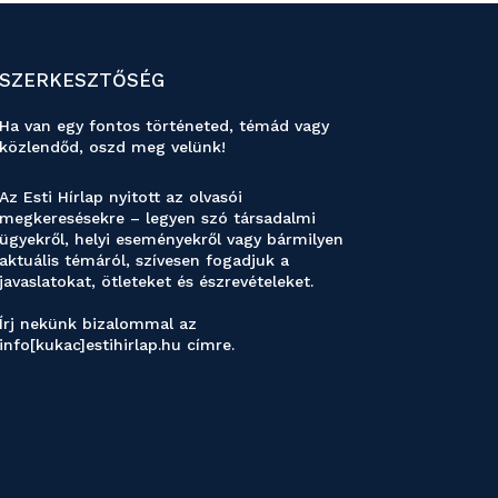
SZERKESZTŐSÉG
Ha van egy fontos történeted, témád vagy
közlendőd, oszd meg velünk!
Az Esti Hírlap nyitott az olvasói
megkeresésekre – legyen szó társadalmi
ügyekről, helyi eseményekről vagy bármilyen
aktuális témáról, szívesen fogadjuk a
javaslatokat, ötleteket és észrevételeket.
Írj nekünk bizalommal az
info[kukac]estihirlap.hu címre.