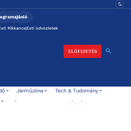
ogramajánló
Esti Rikkancs
|
Esti üdvözletek
ELŐFIZETÉS
dő
Járműzóna
Tech & Tudomány
gnes: „nem akarok
t ígérték”