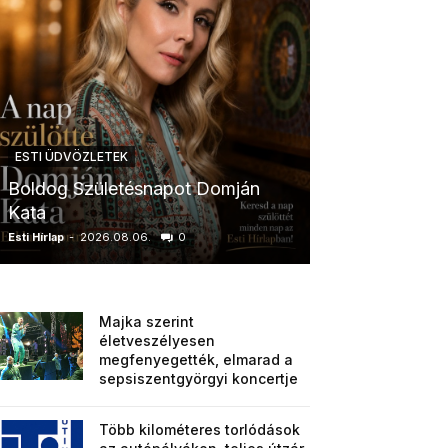
ESTI ÜDVÖZLETEK
ESTI ÜDVÖZLETE
Boldog Születésnapot Domján
Boldog Szület
Kata
Anikó
Esti Hírlap
-
2026.08.06.
0
Esti Hírlap
-
2026.0
Majka szerint
életveszélyesen
megfenyegették, elmarad a
sepsiszentgyörgyi koncertje
Több kilométeres torlódások