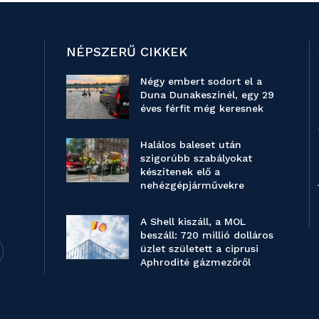
NÉPSZERŰ CIKKEK
Négy embert sodort el a
Duna Dunakeszinél, egy 29
éves férfit még keresnek
Halálos baleset után
szigorúbb szabályokat
készítenek elő a
nehézgépjárművekre
A Shell kiszáll, a MOL
beszáll: 720 millió dolláros
üzlet született a ciprusi
Aphrodité gázmezőről