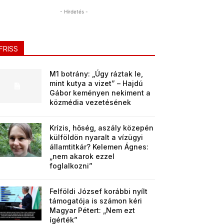
- Hirdetés -
FRISS
M1 botrány: „Úgy ráztak le,
mint kutya a vizet” – Hajdú
Gábor keményen nekiment a
közmédia vezetésének
Krízis, hőség, aszály közepén
külföldön nyaralt a vízügyi
államtitkár? Kelemen Ágnes:
„nem akarok ezzel
foglalkozni”
Felföldi József korábbi nyílt
támogatója is számon kéri
Magyar Pétert: „Nem ezt
ígérték”