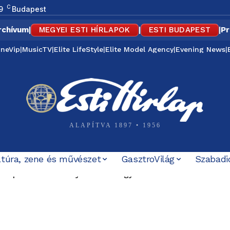
C
9
Budapest
rchívum
|
MEGYEI ESTI HÍRLAPOK
|
ESTI BUDAPEST
|
Pr
ineVip
|
MusicTV
|
Elite LifeStyle
|
Elite Model Agency
|
Evening News
|
ALAPÍTVA 1897 • 1956
ltúra, zene és művészet
GasztroVilág
Szabadi
zepén külföldön nyaralt a vízügyi államtitkár? Kelemen Á
bi nyílt támogatója is számon kéri Magyar Pétert: „Nem ez