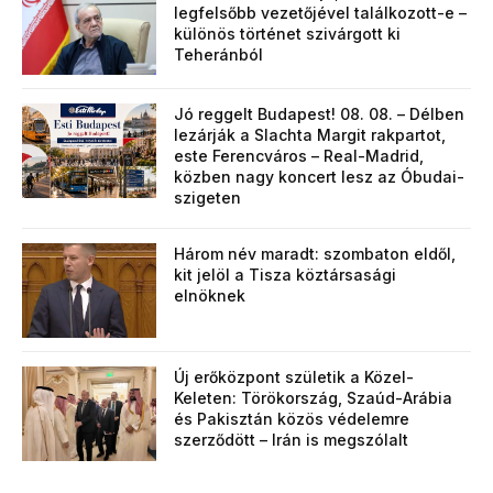
legfelsőbb vezetőjével találkozott-e –
különös történet szivárgott ki
Teheránból
Jó reggelt Budapest! 08. 08. – Délben
lezárják a Slachta Margit rakpartot,
este Ferencváros – Real-Madrid,
közben nagy koncert lesz az Óbudai-
szigeten
Három név maradt: szombaton eldől,
kit jelöl a Tisza köztársasági
elnöknek
Új erőközpont születik a Közel-
Keleten: Törökország, Szaúd-Arábia
és Pakisztán közös védelemre
szerződött – Irán is megszólalt