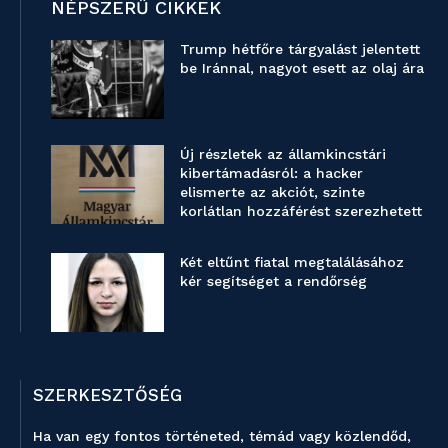
NÉPSZERŰ CIKKEK
Trump hétfőre tárgyalást jelentett
be Iránnal, nagyot esett az olaj ára
Új részletek az államkincstári
kibertámadásról: a hacker
elismerte az akciót, szinte
korlátlan hozzáférést szerezhetett
Két eltűnt fiatal megtalálásához
kér segítséget a rendőrség
SZERKESZTŐSÉG
Ha van egy fontos történeted, témád vagy közlendőd,