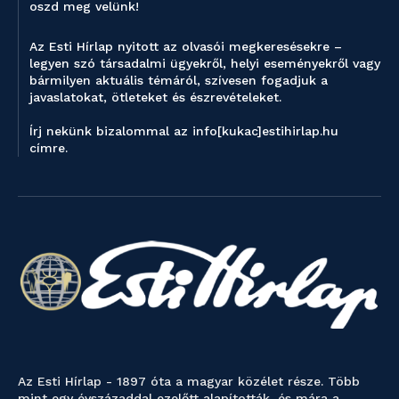
oszd meg velünk!
Az Esti Hírlap nyitott az olvasói megkeresésekre –
legyen szó társadalmi ügyekről, helyi eseményekről vagy
bármilyen aktuális témáról, szívesen fogadjuk a
javaslatokat, ötleteket és észrevételeket.
Írj nekünk bizalommal az info[kukac]estihirlap.hu
címre.
Az Esti Hírlap - 1897 óta a magyar közélet része. Több
mint egy évszázaddal ezelőtt alapították, és mára a