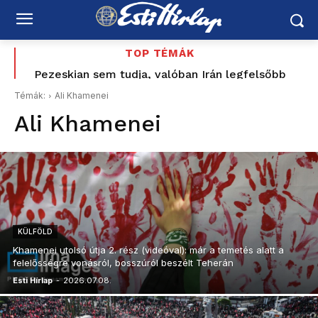
TOP TÉMÁK
Pezeskian sem tudja, valóban Irán legfelsőbb
Esti Rikkancs – 2026. augusztus 8. Friss hírek, napi
vezetőjével találkozott-e – különös történet
események
Témák:
Ali Khamenei
szivárgott ki Teheránból
Ali Khamenei
KÜLFÖLD
Khamenei utolsó útja 2. rész (videóval): már a temetés alatt a
felelősségre vonásról, bosszúról beszélt Teherán
Esti Hírlap
-
2026.07.08.