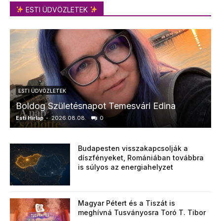
ESTI ÜDVÖZLETEK
ESTI ÜDVÖZLETEK
Boldog Születésnapot Temesvári Edina
Esti Hírlap
-
2026.08.08.
0
E
Budapesten visszakapcsolják a
díszfényeket, Romániában továbbra
is súlyos az energiahelyzet
Magyar Pétert és a Tiszát is
meghívná Tusványosra Toró T. Tibor