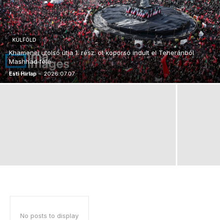
KÜLFÖLD
Khamenei utolsó útja 1. rész: öt koporsó indult el Teheránból
Mashhad felé
Esti Hírlap
-
2026.07.07.
No posts to display