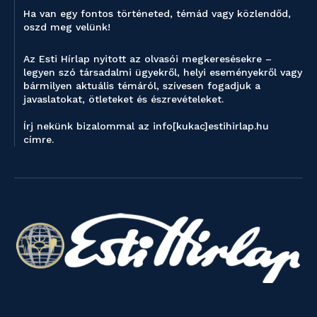
Ha van egy fontos történeted, témád vagy közlendőd,
oszd meg velünk!
Az Esti Hírlap nyitott az olvasói megkeresésekre –
legyen szó társadalmi ügyekről, helyi eseményekről vagy
bármilyen aktuális témáról, szívesen fogadjuk a
javaslatokat, ötleteket és észrevételeket.
Írj nekünk bizalommal az info[kukac]estihirlap.hu
címre.