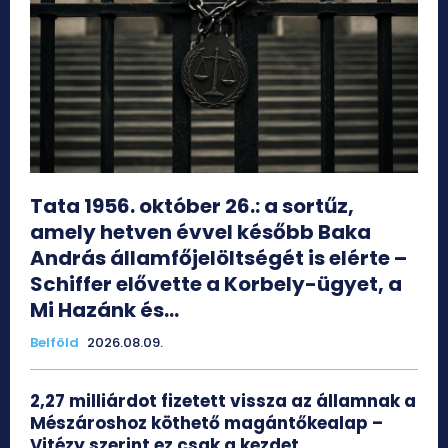
Tata 1956. október 26.: a sortűz,
amely hetven évvel később Baka
András államfőjelöltségét is elérte –
Schiffer elővette a Korbely-ügyet, a
Mi Hazánk és...
Belföld
2026.08.09.
2,27 milliárdot fizetett vissza az államnak a
Mészároshoz köthető magántőkealap –
Vitézy szerint ez csak a kezdet