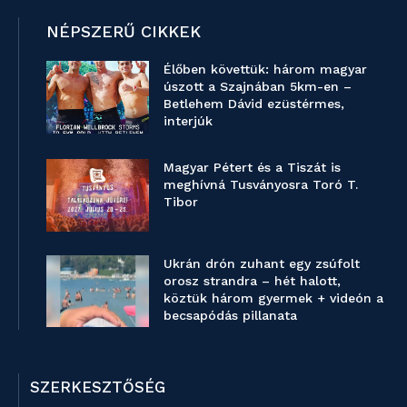
NÉPSZERŰ CIKKEK
Élőben követtük: három magyar
úszott a Szajnában 5km-en –
Betlehem Dávid ezüstérmes,
interjúk
Magyar Pétert és a Tiszát is
meghívná Tusványosra Toró T.
Tibor
Ukrán drón zuhant egy zsúfolt
orosz strandra – hét halott,
köztük három gyermek + videón a
becsapódás pillanata
SZERKESZTŐSÉG