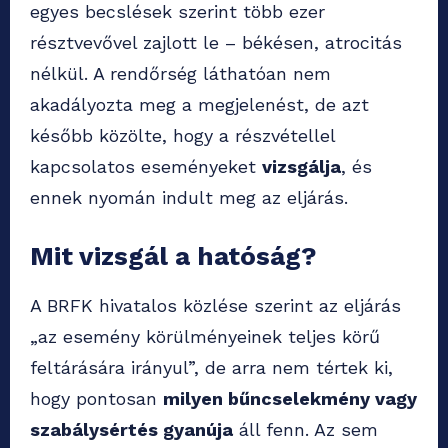
egyes becslések szerint több ezer
résztvevővel zajlott le – békésen, atrocitás
nélkül. A rendőrség láthatóan nem
akadályozta meg a megjelenést, de azt
később közölte, hogy a részvétellel
kapcsolatos eseményeket
vizsgálja
, és
ennek nyomán indult meg az eljárás.
Mit vizsgál a hatóság?
A BRFK hivatalos közlése szerint az eljárás
„az esemény körülményeinek teljes körű
feltárására irányul”, de arra nem tértek ki,
hogy pontosan
milyen bűncselekmény vagy
szabálysértés gyanúja
áll fenn. Az sem