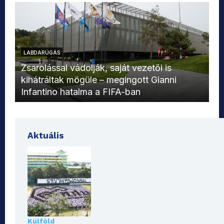
LABDARÚGÁS
L
Zsarolással vádolják, saját vezetői is
kihátráltak mögüle – megingott Gianni
Mo
Infantino hatalma a FIFA-ban
el
Aktuális
Külföld