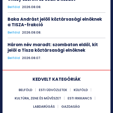
Belföld
2026.08.08.
Baka Andrást jelöli köztársasági elnöknek
a TISZA-frakció
Belföld
2026.08.08.
Három név maradt: szombaton eldől, kit
jelöl a Tisza köztársasági elnöknek
Belföld
2026.08.07.
KEDVELT KATEGÓRIÁK
BELFÖLD
ESTI ÜDVÖZLETEK
KÜLFÖLD
KULTÚRA, ZENE ÉS MŰVÉSZET
ESTI RIKKANCS
LABDARÚGÁS
GAZDASÁG