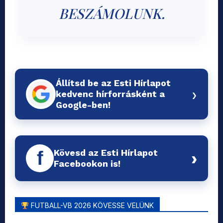
BESZÁMOLUNK.
Állítsd be az Esti Hírlapot
›
kedvenc hírforrásként a
Google-ben!
Kövesd az Esti Hírlapot
f
›
Facebookon is!
FUTBALL-VB 2026 KÖVESSE VELÜNK