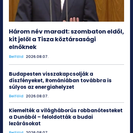
Három név maradt: szombaton eldől,
kit jelöl a Tisza köztársasági
elnöknek
Belföld
2026.08.07.
Budapesten visszakapcsolják a
díszfényeket, Romániában továbbra is
súlyos az energiahelyzet
Belföld
2026.08.07.
Kiemelték a világháborús robbanótesteket
a Dunából – feloldották a budai
lezárásokat
Belföld
2026.08.07.