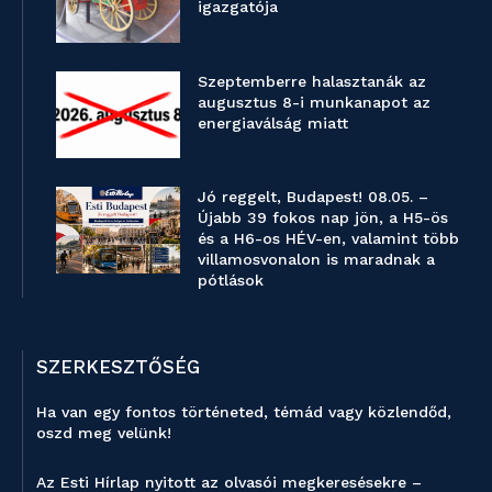
igazgatója
Szeptemberre halasztanák az
augusztus 8-i munkanapot az
energiaválság miatt
Jó reggelt, Budapest! 08.05. –
Újabb 39 fokos nap jön, a H5-ös
és a H6-os HÉV-en, valamint több
villamosvonalon is maradnak a
pótlások
SZERKESZTŐSÉG
Ha van egy fontos történeted, témád vagy közlendőd,
oszd meg velünk!
Az Esti Hírlap nyitott az olvasói megkeresésekre –