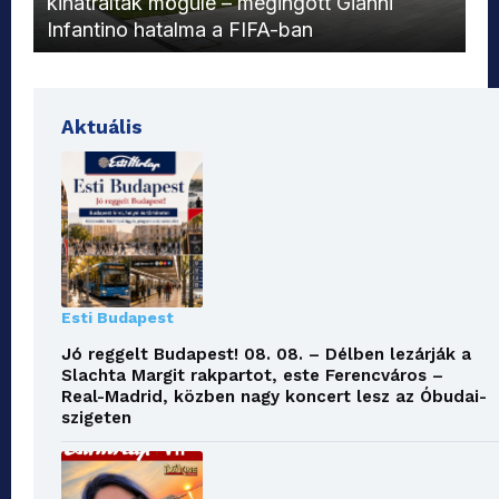
kihátráltak mögüle – megingott Gianni
Mo
Infantino hatalma a FIFA-ban
el
Aktuális
Esti Budapest
Jó reggelt Budapest! 08. 08. – Délben lezárják a
Slachta Margit rakpartot, este Ferencváros –
Real-Madrid, közben nagy koncert lesz az Óbudai-
szigeten