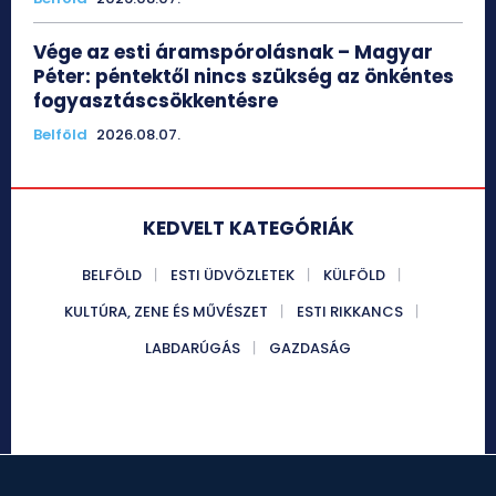
Vége az esti áramspórolásnak – Magyar
Péter: péntektől nincs szükség az önkéntes
fogyasztáscsökkentésre
Belföld
2026.08.07.
KEDVELT KATEGÓRIÁK
BELFÖLD
ESTI ÜDVÖZLETEK
KÜLFÖLD
KULTÚRA, ZENE ÉS MŰVÉSZET
ESTI RIKKANCS
LABDARÚGÁS
GAZDASÁG