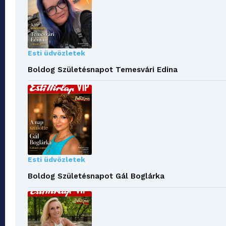
Esti üdvözletek
Boldog Születésnapot Temesvári Edina
Esti üdvözletek
Boldog Születésnapot Gál Boglárka