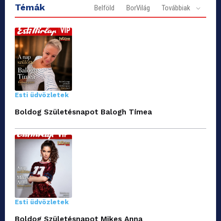
Témák
Belföld
BorVilág
Továbbiak
Esti üdvözletek
Boldog Születésnapot Balogh Tímea
Esti üdvözletek
Boldog Születésnapot Mikes Anna