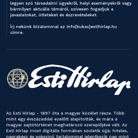
legyen szó társadalmi ügyekről, helyi eseményekről vagy
bármilyen aktuális témáról, szívesen fogadjuk a
javaslatokat, ötleteket és észrevételeket.
Írj nekünk bizalommal az info[kukac]estihirlap.hu
címre.
Az Esti Hírlap - 1897 óta a magyar közélet része. Több
mint egy évszázaddal ezelőtt alapították, és mára a
magyar sajtótörténet meghatározó szereplőjévé vált. Az
Esti Hírlap most digitális formában születik újjá: hiteles,
naprakész és sokszínű tartalommal jelentkezik nap mint