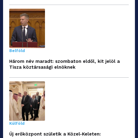
Belföld
Három név maradt: szombaton eldől, kit jelöl a
Tisza köztársasági elnöknek
Külföld
Új erőközpont születik a Közel-Keleten: