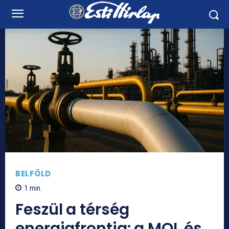
BELFÖLD
1
min.
Feszül a térség
energiafrontja: a MOL és