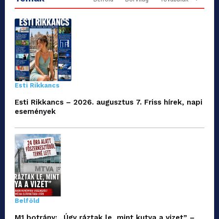
Esti Rikkancs
Esti Rikkancs – 2026. augusztus 7. Friss hírek, napi
események
Belföld
M1 botrány: „Úgy ráztak le, mint kutya a vizet” –