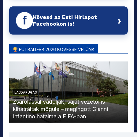
Kövesd az Esti Hírlapot
f
›
Facebookon is!
FUTBALL-VB 2026 KÖVESSE VELÜNK
LABDARÚGÁS
L
Zsarolással vádolják, saját vezetői is
kihátráltak mögüle – megingott Gianni
Mo
Infantino hatalma a FIFA-ban
el