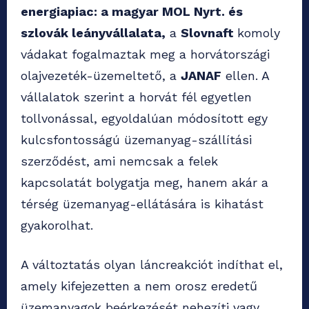
energiapiac: a magyar MOL Nyrt. és
szlovák leányvállalata,
a
Slovnaft
komoly
vádakat fogalmaztak meg a horvátországi
olajvezeték-üzemeltető, a
JANAF
ellen. A
vállalatok szerint a horvát fél egyetlen
tollvonással, egyoldalúan módosított egy
kulcsfontosságú üzemanyag-szállítási
szerződést, ami nemcsak a felek
kapcsolatát bolygatja meg, hanem akár a
térség üzemanyag-ellátására is kihatást
gyakorolhat.
A változtatás olyan láncreakciót indíthat el,
amely kifejezetten a nem orosz eredetű
üzemanyagok beérkezését nehezíti vagy