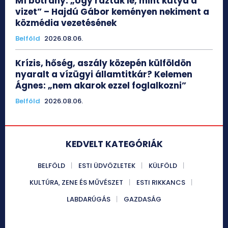
M1 botrány: „Úgy ráztak le, mint kutya a
vizet” – Hajdú Gábor keményen nekiment a
közmédia vezetésének
Belföld
2026.08.06.
Krízis, hőség, aszály közepén külföldön
nyaralt a vízügyi államtitkár? Kelemen
Ágnes: „nem akarok ezzel foglalkozni”
Belföld
2026.08.06.
KEDVELT KATEGÓRIÁK
BELFÖLD
ESTI ÜDVÖZLETEK
KÜLFÖLD
KULTÚRA, ZENE ÉS MŰVÉSZET
ESTI RIKKANCS
LABDARÚGÁS
GAZDASÁG