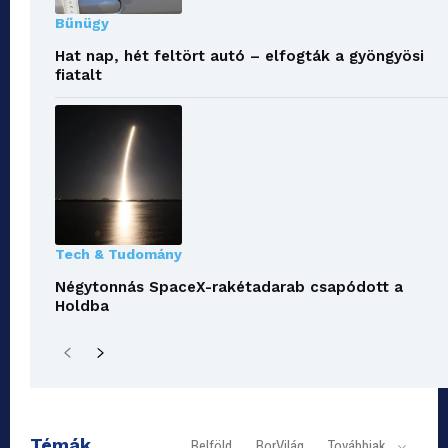
Bűnügy
Hat nap, hét feltört autó – elfogták a gyöngyösi
fiatalt
Tech & Tudomány
Négytonnás SpaceX-rakétadarab csapódott a
Holdba
Témák
Belföld
BorVilág
Továbbiak