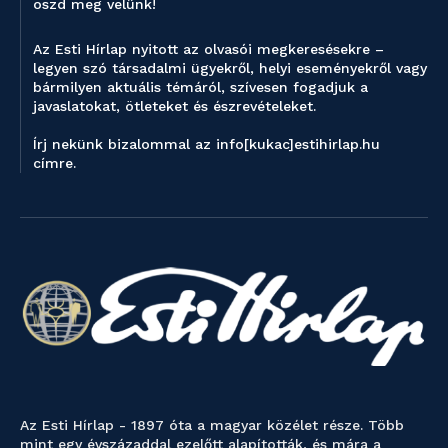
oszd meg velünk!
Az Esti Hírlap nyitott az olvasói megkeresésekre –
legyen szó társadalmi ügyekről, helyi eseményekről vagy
bármilyen aktuális témáról, szívesen fogadjuk a
javaslatokat, ötleteket és észrevételeket.
Írj nekünk bizalommal az info[kukac]estihirlap.hu
címre.
Az Esti Hírlap - 1897 óta a magyar közélet része. Több
mint egy évszázaddal ezelőtt alapították, és mára a