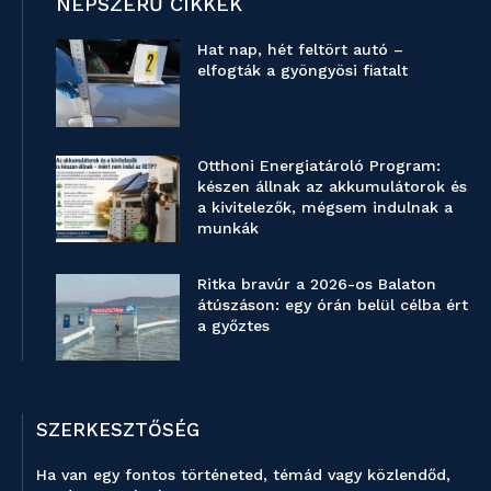
NÉPSZERŰ CIKKEK
Hat nap, hét feltört autó –
elfogták a gyöngyösi fiatalt
Otthoni Energiatároló Program:
készen állnak az akkumulátorok és
a kivitelezők, mégsem indulnak a
munkák
Ritka bravúr a 2026-os Balaton
átúszáson: egy órán belül célba ért
a győztes
SZERKESZTŐSÉG
Ha van egy fontos történeted, témád vagy közlendőd,